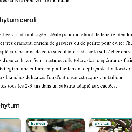
ues dans la biodiversité mondiale.
phytum caroli
illée ou mi-ombragée, idéale pour un rebord de fenêtre bien l
t très drainant, enrichi de graviers ou de perlite pour éviter l'
apté aux besoins de cette succulente : laisser le sol sécher entre
 d'eau en hiver. Semi-rustique, elle tolère des températures fra
ivilégiant une culture en pot facilement déplaçable. La floraiso
s blanches délicates. Peu d'entretien est requis : ni taille ni
otez tous les 2-3 ans dans un substrat adapté aux cactées.
phytum
🪴
VIVACE
🪴
VIVACE