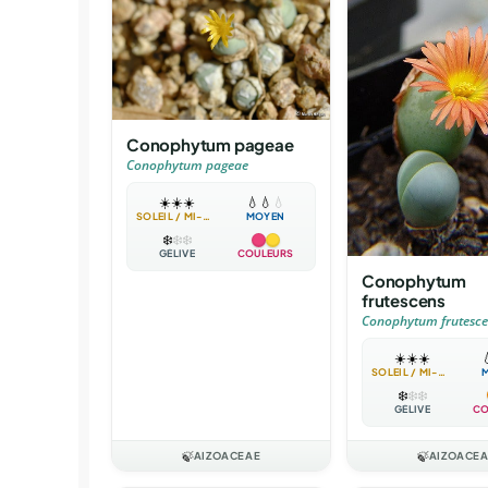
Conophytum pageae
Conophytum pageae
☀️
☀️
☀️
💧
💧
💧
SOLEIL / MI-OMBRE
MOYEN
❄️
❄️
❄️
GÉLIVE
COULEURS
Conophytum
frutescens
Conophytum frutesce
☀️
☀️
☀️

SOLEIL / MI-OMBRE
❄️
❄️
❄️
GÉLIVE
CO
🍃
AIZOACEAE
🍃
AIZOACE