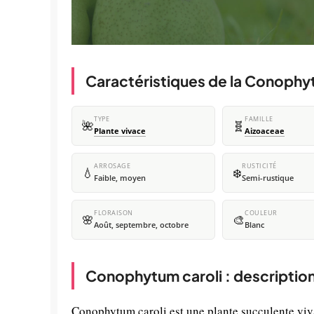
Caractéristiques de la Conophy
TYPE
FAMILLE
🌺
🧬
Plante vivace
Aizoaceae
ARROSAGE
RUSTICITÉ
💧
❄️
Faible, moyen
Semi-rustique
FLORAISON
COULEUR
🌸
🎨
Août, septembre, octobre
Blanc
Conophytum caroli : descriptio
Conophytum caroli est une plante succulente viva