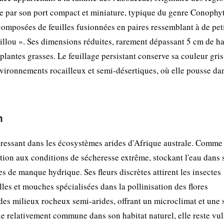
gue par son port compact et miniature, typique du genre Conophy
composées de feuilles fusionnées en paires ressemblant à de pet
aillou ». Ses dimensions réduites, rarement dépassant 5 cm de ha
plantes grasses. Le feuillage persistant conserve sa couleur gris
vironnements rocailleux et semi-désertiques, où elle pousse da
n
ressant dans les écosystèmes arides d'Afrique australe. Comme
ation aux conditions de sécheresse extrême, stockant l'eau dans 
s de manque hydrique. Ses fleurs discrètes attirent les insectes
lles et mouches spécialisées dans la pollinisation des flores
 des milieux rocheux semi-arides, offrant un microclimat et une
ue relativement commune dans son habitat naturel, elle reste vu