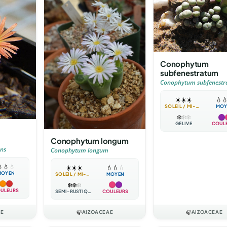
Conophytum
subfenestratum
Conophytum subfenest
☀️
☀️
☀️
💧

SOLEIL / MI-OMBRE
MOY
❄️
❄️
❄️
GÉLIVE
COUL
Conophytum longum
ns
Conophytum longum

💧
💧
☀️
☀️
☀️
💧
💧
💧
MOYEN
SOLEIL / MI-OMBRE
MOYEN
❄️
❄️
❄️
ULEURS
SEMI-RUSTIQUE
COULEURS
AE
🍃
AIZOACEAE
🍃
AIZOACEAE