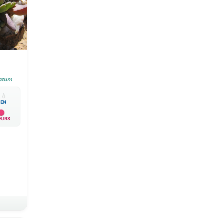
ratum

💧
EN
EURS