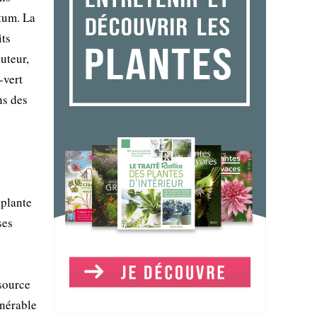
tum. La
its
uteur,
-vert
ns des
 plante
ses
 source
lnérable