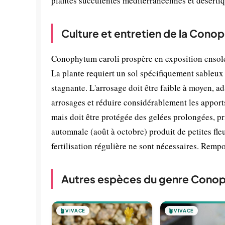
plantes succulentes méditerranéennes et désertiq
Culture et entretien de la Cono
Conophytum caroli prospère en exposition ensole
La plante requiert un sol spécifiquement sableux e
stagnante. L'arrosage doit être faible à moyen, ad
arrosages et réduire considérablement les apports
mais doit être protégée des gelées prolongées, pr
automnale (août à octobre) produit de petites fleur
fertilisation régulière ne sont nécessaires. Remp
Autres espèces du genre Cono
🪴
VIVACE
🪴
VIVACE