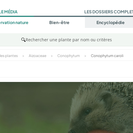
LE MÉDIA
LES DOSSIERS COMPLE
rvation nature
Bien-être
Encyclopédie
🔍
Rechercher une plante par nom ou critères
es plantes
>
Aizoaceae
>
Conophytum
>
Conophytum caroli