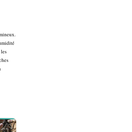
umineux.
humidité
 les
îches
n