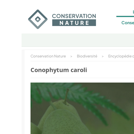
Conse
Conservation Nature
>
Biodiversité
>
Encyclopédie d
Conophytum caroli