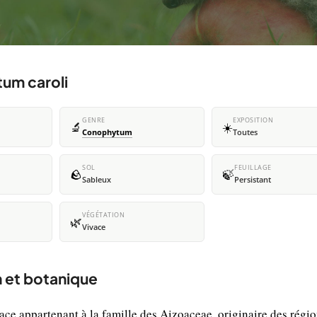
tum caroli
GENRE
EXPOSITION
🔬
☀️
Conophytum
Toutes
SOL
FEUILLAGE
🪨
🍃
Sableux
Persistant
VÉGÉTATION
🌿
Vivace
n et botanique
ce appartenant à la famille des Aizoaceae, originaire des régi