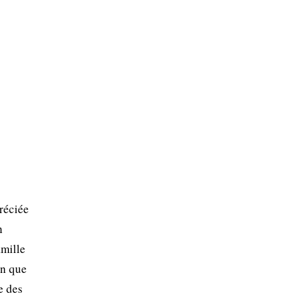
réciée
n
amille
en que
e des