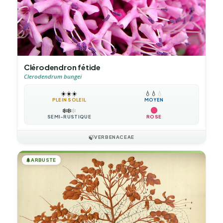
Clérodendron fétide
Clerodendrum bungei
☀️
☀️
☀️
💧
💧
💧
PLEIN SOLEIL
MOYEN
❄️
❄️
❄️
SEMI-RUSTIQUE
ROSE
🍃
VERBENACEAE
🌲
ARBUSTE