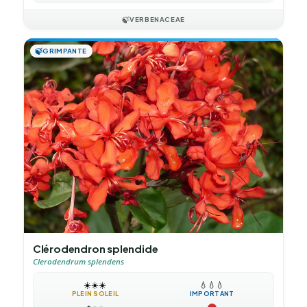
🍃
VERBENACEAE
🍃
GRIMPANTE
Clérodendron splendide
Clerodendrum splendens
☀️
☀️
☀️
💧
💧
💧
PLEIN SOLEIL
IMPORTANT