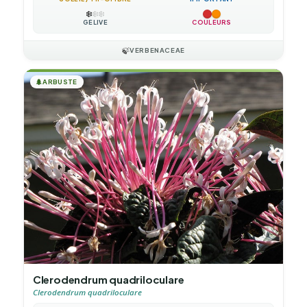
❄️
❄️
❄️
GÉLIVE
COULEURS
🍃
VERBENACEAE
🌲
ARBUSTE
Clerodendrum quadriloculare
Clerodendrum quadriloculare