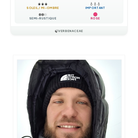
☀️
☀️
☀️
💧
💧
💧
SOLEIL / MI-OMBRE
IMPORTANT
❄️
❄️
❄️
SEMI-RUSTIQUE
ROSE
🍃
VERBENACEAE