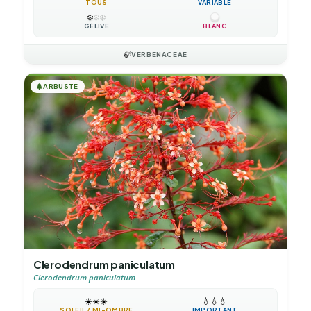
TOUS
VARIABLE
❄️
❄️
❄️
GÉLIVE
BLANC
🍃
VERBENACEAE
🌲
ARBUSTE
Clerodendrum paniculatum
Clerodendrum paniculatum
☀️
☀️
☀️
💧
💧
💧
SOLEIL / MI-OMBRE
IMPORTANT