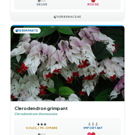
❄️
❄️
❄️
GÉLIVE
ROUGE
🍃
VERBENACEAE
🍃
GRIMPANTE
Clerodendron grimpant
Clerodendrum thomsoniae
☀️
☀️
☀️
💧
💧
💧
SOLEIL / MI-OMBRE
IMPORTANT
❄️
❄️
❄️