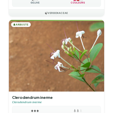
GÉLIVE
COULEURS
🍃
VERBENACEAE
🌲
ARBUSTE
Clerodendrum inerme
Clerodendrum inerme
☀️
☀️
☀️
💧
💧
💧