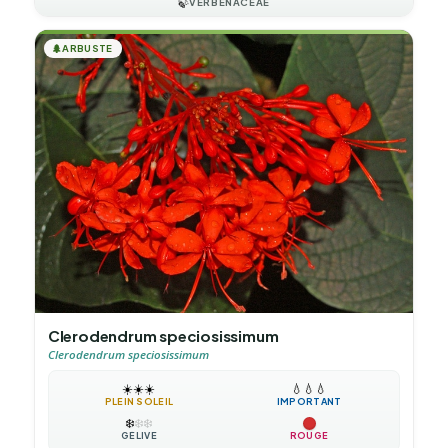
🍃
VERBENACEAE
🌲
ARBUSTE
Clerodendrum speciosissimum
Clerodendrum speciosissimum
☀️
☀️
☀️
💧
💧
💧
PLEIN SOLEIL
IMPORTANT
❄️
❄️
❄️
GÉLIVE
ROUGE