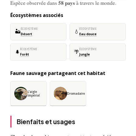
58 pays
Espèce observée dans
à travers le monde.
Écosystèmes associés
ÉCOSYSTÈME
ÉCOSYSTÈME
🏜️
💧
Désert
Eau douce
ÉCOSYSTÈME
ÉCOSYSTÈME
🌲
🌴
Forêt
Jungle
Faune sauvage partageant cet habitat
L’aigle
Dromadaire
impérial
Bienfaits et usages