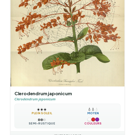
Clerodendrum japonicum
Clerodendrum japonicum
☀️
☀️
☀️
💧
💧
💧
PLEIN SOLEIL
MOYEN
❄️
❄️
❄️
SEMI-RUSTIQUE
COULEURS