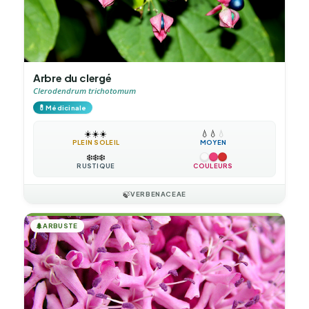
Arbre du clergé
Clerodendrum trichotomum
💊
Médicinale
☀️
☀️
☀️
💧
💧
💧
PLEIN SOLEIL
MOYEN
❄️
❄️
❄️
RUSTIQUE
COULEURS
🍃
VERBENACEAE
🌲
ARBUSTE