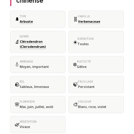
chinense
TYPE
FAMILLE
🌲
🧬
Arbuste
Verbenaceae
GENRE
EXPOSITION
🔬
☀️
Clérodendron
Toutes
(Clerodendrum)
ARROSAGE
RUSTICITÉ
💧
❄️
Moyen, important
Gélive
SOL
FEUILLAGE
🪨
🍃
Sableux, limoneux
Persistant
FLORAISON
COULEUR
🌸
🎨
Mai, juin, juillet, août
Blanc, rose, violet
VÉGÉTATION
🌿
Vivace