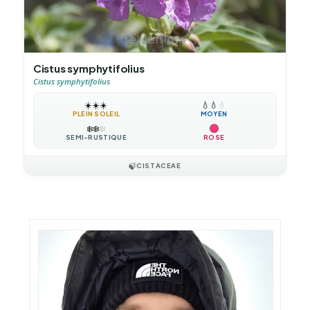
Cistus symphytifolius
Cistus symphytifolius
☀️
☀️
☀️
💧
💧
💧
PLEIN SOLEIL
MOYEN
❄️
❄️
❄️
SEMI-RUSTIQUE
ROSE
🍃
CISTACEAE