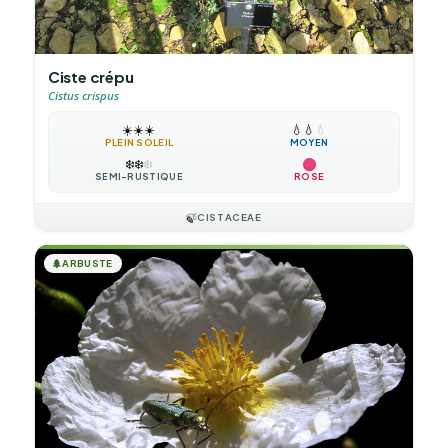
Ciste crépu
Cistus crispus
☀️
☀️
☀️
💧
💧
💧
PLEIN SOLEIL
MOYEN
❄️
❄️
❄️
SEMI-RUSTIQUE
ROSE
🍃
CISTACEAE
🌲
ARBUSTE