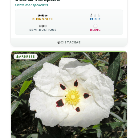
Cistus monspeliensis
☀️
☀️
☀️
💧
💧
💧
PLEIN SOLEIL
FAIBLE
❄️
❄️
❄️
SEMI-RUSTIQUE
BLANC
🍃
CISTACEAE
🌲
ARBUSTE