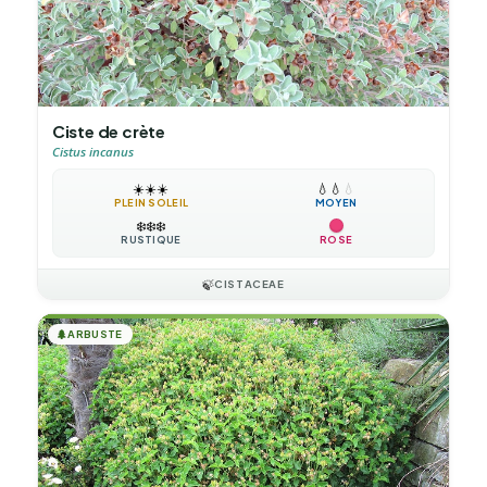
Ciste de crète
Cistus incanus
☀️
☀️
☀️
💧
💧
💧
PLEIN SOLEIL
MOYEN
❄️
❄️
❄️
RUSTIQUE
ROSE
🍃
CISTACEAE
🌲
ARBUSTE