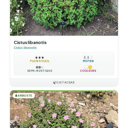
Cistus libanotis
Cistus libanotis
☀️
☀️
☀️
💧
💧
💧
PLEIN SOLEIL
MOYEN
❄️
❄️
❄️
SEMI-RUSTIQUE
COULEURS
🍃
CISTACEAE
🌲
ARBUSTE