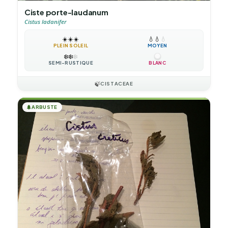
Ciste porte-laudanum
Cistus ladanifer
☀️
☀️
☀️
💧
💧
💧
PLEIN SOLEIL
MOYEN
❄️
❄️
❄️
SEMI-RUSTIQUE
BLANC
🍃
CISTACEAE
🌲
ARBUSTE