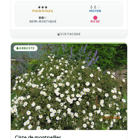
☀️
☀️
☀️
💧
💧
💧
PLEIN SOLEIL
MOYEN
❄️
❄️
❄️
SEMI-RUSTIQUE
ROSE
🍃
CISTACEAE
🌲
ARBUSTE
Ciste de montpellier