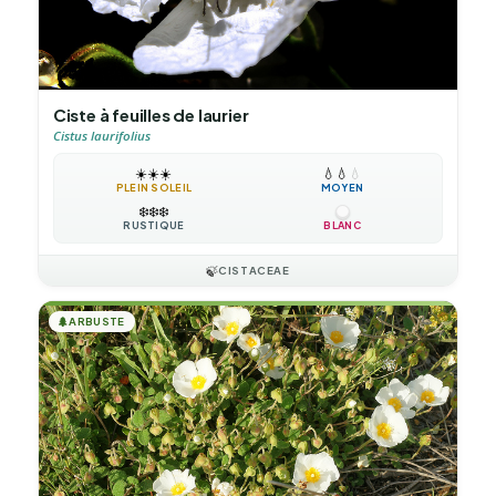
Ciste à feuilles de laurier
Cistus laurifolius
☀️
☀️
☀️
💧
💧
💧
PLEIN SOLEIL
MOYEN
❄️
❄️
❄️
RUSTIQUE
BLANC
🍃
CISTACEAE
🌲
ARBUSTE