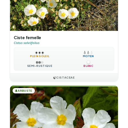
Ciste femelle
Cistus salviifolius
☀️
☀️
☀️
💧
💧
💧
PLEIN SOLEIL
MOYEN
❄️
❄️
❄️
SEMI-RUSTIQUE
BLANC
🍃
CISTACEAE
🌲
ARBUSTE