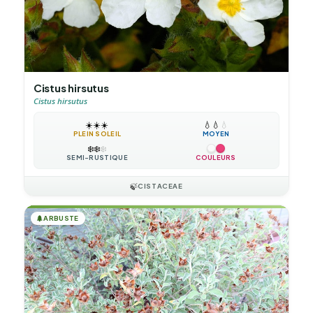
Cistus hirsutus
Cistus hirsutus
☀️
☀️
☀️
💧
💧
💧
PLEIN SOLEIL
MOYEN
❄️
❄️
❄️
SEMI-RUSTIQUE
COULEURS
🍃
CISTACEAE
🌲
ARBUSTE