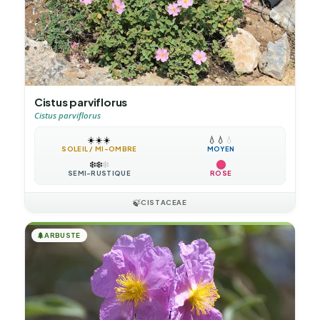
Cistus parviflorus
Cistus parviflorus
☀️
☀️
☀️
💧
💧
💧
SOLEIL / MI-OMBRE
MOYEN
❄️
❄️
❄️
SEMI-RUSTIQUE
ROSE
🍃
CISTACEAE
🌲
ARBUSTE