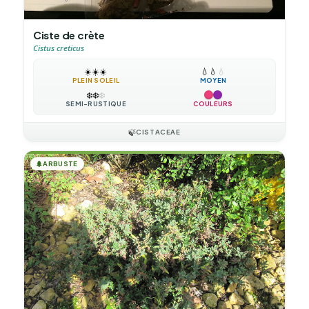
Ciste de crète
Cistus creticus
☀️
☀️
☀️
💧
💧
💧
PLEIN SOLEIL
MOYEN
❄️
❄️
❄️
SEMI-RUSTIQUE
COULEURS
🍃
CISTACEAE
🌲
ARBUSTE