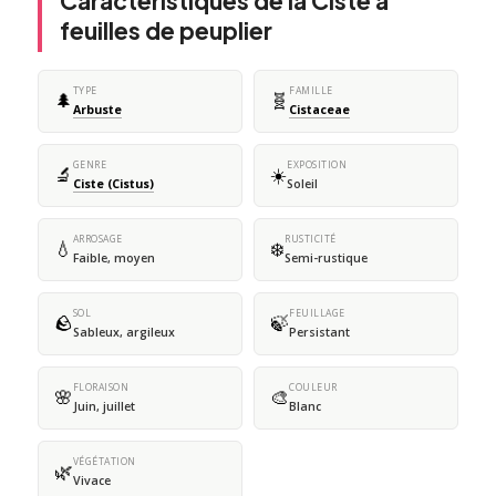
Caractéristiques de la Ciste à
feuilles de peuplier
TYPE
FAMILLE
🌲
🧬
Arbuste
Cistaceae
GENRE
EXPOSITION
🔬
☀️
Ciste (Cistus)
Soleil
ARROSAGE
RUSTICITÉ
💧
❄️
Faible, moyen
Semi-rustique
SOL
FEUILLAGE
🪨
🍃
Sableux, argileux
Persistant
FLORAISON
COULEUR
🌸
🎨
Juin, juillet
Blanc
VÉGÉTATION
🌿
Vivace