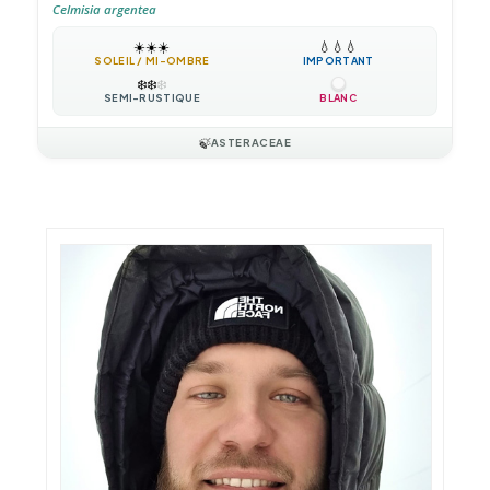
Celmisia argentea
☀️
☀️
☀️
💧
💧
💧
SOLEIL / MI-OMBRE
IMPORTANT
❄️
❄️
❄️
SEMI-RUSTIQUE
BLANC
🍃
ASTERACEAE