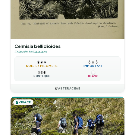
Celmisia bellidioides
Celmisia bellidioides
☀️
☀️
☀️
💧
💧
💧
SOLEIL / MI-OMBRE
IMPORTANT
❄️
❄️
❄️
RUSTIQUE
BLANC
🍃
ASTERACEAE
🪴
VIVACE