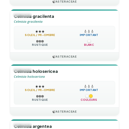
🍃
ASTERACEAE
🪴
VIVACE
Celmisia gracilenta
Celmisia gracilenta
☀️
☀️
☀️
💧
💧
💧
SOLEIL / MI-OMBRE
IMPORTANT
❄️
❄️
❄️
RUSTIQUE
BLANC
🍃
ASTERACEAE
🪴
VIVACE
Celmisia holosericea
Celmisia holosericea
☀️
☀️
☀️
💧
💧
💧
SOLEIL / MI-OMBRE
IMPORTANT
❄️
❄️
❄️
RUSTIQUE
COULEURS
🍃
ASTERACEAE
🪴
VIVACE
Celmisia argentea