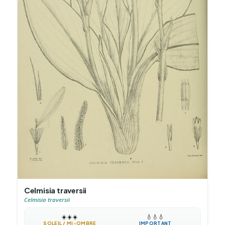
Celmisia traversii
Celmisia traversii
☀️
☀️
☀️
💧
💧
💧
SOLEIL / MI-OMBRE
IMPORTANT