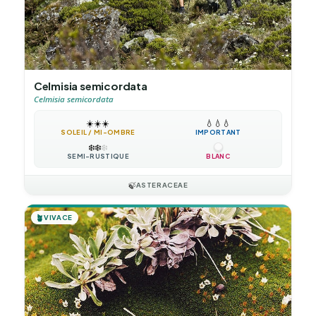
Celmisia semicordata
Celmisia semicordata
☀️
☀️
☀️
💧
💧
💧
SOLEIL / MI-OMBRE
IMPORTANT
❄️
❄️
❄️
SEMI-RUSTIQUE
BLANC
🍃
ASTERACEAE
🪴
VIVACE