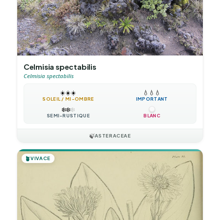
Celmisia spectabilis
Celmisia spectabilis
☀️
☀️
☀️
💧
💧
💧
SOLEIL / MI-OMBRE
IMPORTANT
❄️
❄️
❄️
SEMI-RUSTIQUE
BLANC
🍃
ASTERACEAE
🪴
VIVACE