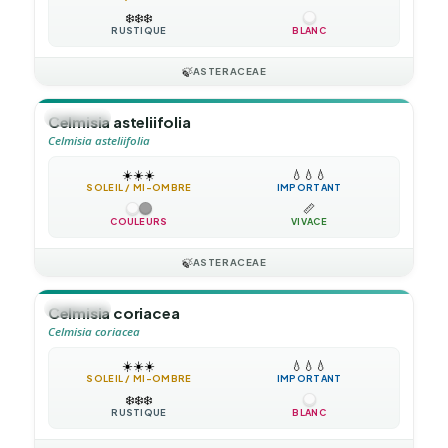
❄️
❄️
❄️
RUSTIQUE
BLANC
🍃
ASTERACEAE
🪴
VIVACE
Celmisia asteliifolia
Celmisia asteliifolia
☀️
☀️
☀️
💧
💧
💧
SOLEIL / MI-OMBRE
IMPORTANT
📏
COULEURS
VIVACE
🍃
ASTERACEAE
🪴
VIVACE
Celmisia coriacea
Celmisia coriacea
☀️
☀️
☀️
💧
💧
💧
SOLEIL / MI-OMBRE
IMPORTANT
❄️
❄️
❄️
RUSTIQUE
BLANC