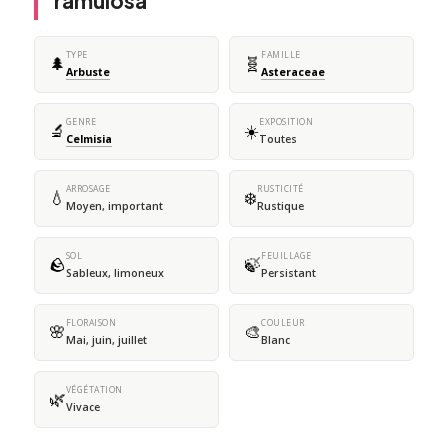
ramulosa
TYPE
FAMILLE
🌲
🧬
Arbuste
Asteraceae
GENRE
EXPOSITION
🔬
☀️
Celmisia
Toutes
ARROSAGE
RUSTICITÉ
💧
❄️
Moyen, important
Rustique
SOL
FEUILLAGE
🪨
🍃
Sableux, limoneux
Persistant
FLORAISON
COULEUR
🌸
🎨
Mai, juin, juillet
Blanc
VÉGÉTATION
🌿
Vivace