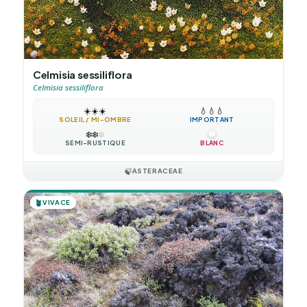
Celmisia sessiliflora
Celmisia sessiliflora
☀️
☀️
☀️
💧
💧
💧
SOLEIL / MI-OMBRE
IMPORTANT
❄️
❄️
❄️
SEMI-RUSTIQUE
BLANC
🍃
ASTERACEAE
🪴
VIVACE