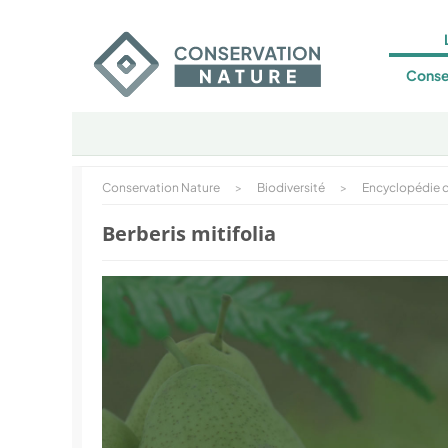
Conse
Conservation Nature
>
Biodiversité
>
Encyclopédie d
Berberis mitifolia