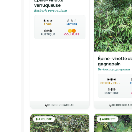
verruqueuse
Berberis verruculosa
☀️
☀️
☀️
💧
💧
💧
TOUS
MOYEN
❄️
❄️
❄️
RUSTIQUE
COULEURS
Épine-vinette d
gagnepain
Berberis gagnepainii
☀️
☀️
☀️

SOLEIL / MI-OMBRE
❄️
❄️
❄️
RUSTIQUE
🍃
BERBERIDACEAE
🍃
BERBERIDA
🌲
ARBUSTE
🌲
ARBUSTE