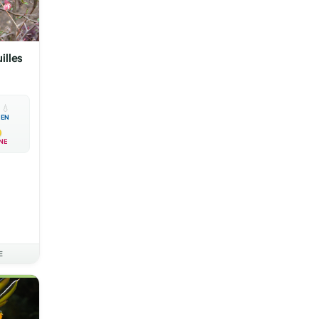
illes

💧
EN
NE
E