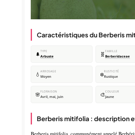
Caractéristiques du Berberis mit
TYPE
FAMILLE
🌲
🧬
Arbuste
Berberidaceae
ARROSAGE
RUSTICITÉ
💧
❄️
Moyen
Rustique
FLORAISON
COULEUR
🌸
🎨
Avril, mai, juin
Jaune
Berberis mitifolia : description 
Berberis mitifolia, communément appelé Berbéris 