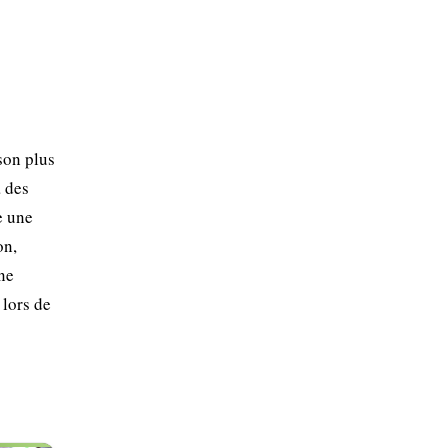
son plus
à des
e une
on,
 ne
 lors de