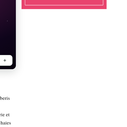
rberis
ie et
 haies