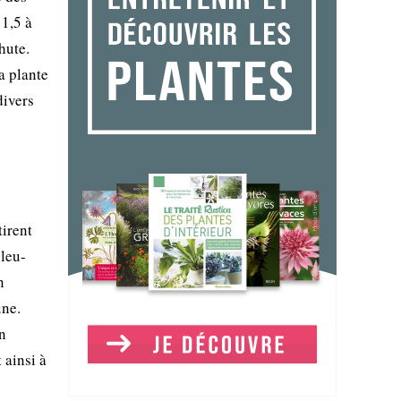
 1,5 à
hute.
a plante
divers
tirent
bleu-
n
une.
n
 ainsi à