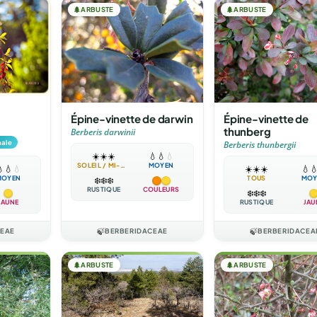
🌲
ARBUSTE
🌲
ARBUSTE
Épine-vinette de darwin
Épine-vinette de
thunberg
Berberis darwinii
nale
Berberis thunbergii
☀️
☀️
☀️
💧
💧
💧
SOLEIL / MI-OMBRE
MOYEN

💧
💧
☀️
☀️
☀️
💧

MOYEN
TOUS
MOY
❄️
❄️
❄️
RUSTIQUE
COULEURS
❄️
❄️
❄️
JAUNE
RUSTIQUE
JAU
CEAE
🍃
BERBERIDACEAE
🍃
BERBERIDACEA
🌲
ARBUSTE
🌲
ARBUSTE