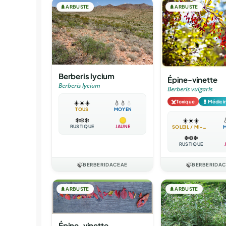
🌲
ARBUSTE
🌲
ARBUSTE
Berberis lycium
Épine-vinette
Berberis lycium
Berberis vulgaris
☠️
💊
Toxique
Médici
☀️
☀️
☀️
💧
💧
💧
TOUS
MOYEN
❄️
❄️
❄️
☀️
☀️
☀️

RUSTIQUE
JAUNE
SOLEIL / MI-OMBRE
❄️
❄️
❄️
RUSTIQUE
🍃
BERBERIDACEAE
🍃
BERBERIDA
🌲
ARBUSTE
🌲
ARBUSTE
Épine-vinette