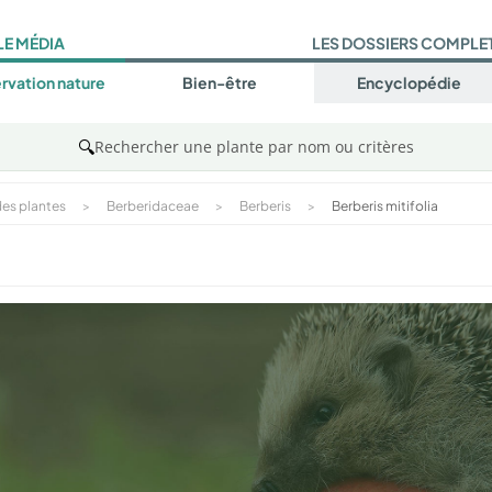
LE MÉDIA
LES DOSSIERS COMPLE
rvation nature
Bien-être
Encyclopédie
🔍
Rechercher une plante par nom ou critères
es plantes
>
Berberidaceae
>
Berberis
>
Berberis mitifolia