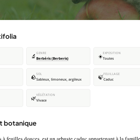
ifolia
GENRE
EXPOSITION
🔬
☀️
Berbéris (Berberis)
Toutes
SOL
FEUILLAGE
🪨
🍃
Sableux, limoneux, argileux
Caduc
VÉGÉTATION
🌿
Vivace
et botanique
à feuilles douces, est un arbuste caduc appartenant à la famill