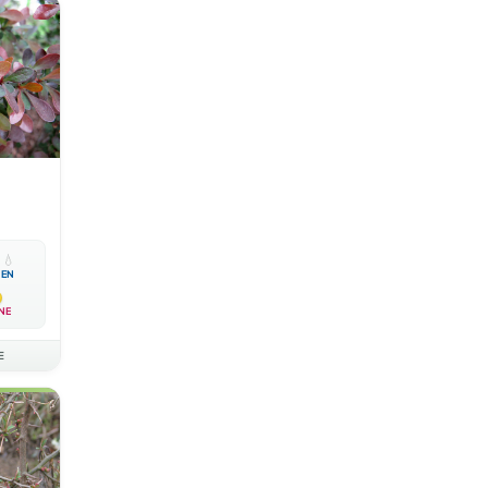

💧
EN
NE
E