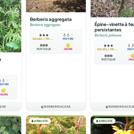
Berberis aggregata
Épine-vinette à feu
Berberis aggregata
persistantes
☀️
☀️
☀️
💧
💧
💧
Berberis julianae
SOLEIL / MI-OMBRE
MOYEN
❄️
❄️
❄️
☀️
☀️
☀️
💧

RUSTIQUE
JAUNE
SOLEIL / MI-OMBRE
MOY
❄️
❄️
❄️
e
RUSTIQUE
JAU

💧
💧
MOYEN
JAUNE
CEAE
🍃
BERBERIDACEAE
🍃
BERBERIDACEA
🌲
ARBUSTE
🌲
ARBUSTE