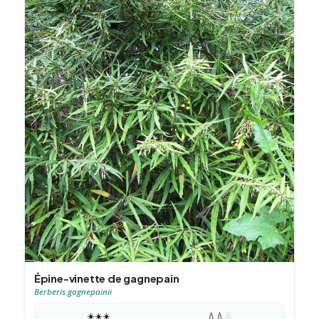
Épine-vinette de gagnepain
Berberis gagnepainii
☀️
☀️
☀️
💧
💧
💧