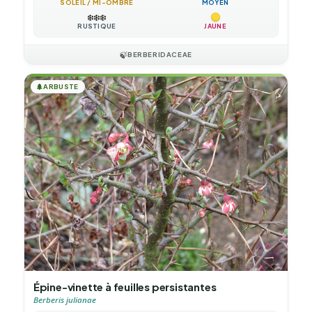
SOLEIL / MI-OMBRE
MOYEN
❄️
❄️
❄️
RUSTIQUE
JAUNE
🍃
BERBERIDACEAE
🌲
ARBUSTE
Épine-vinette à feuilles persistantes
Berberis julianae