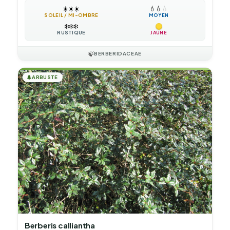
☀️
☀️
☀️
💧
💧
💧
SOLEIL / MI-OMBRE
MOYEN
❄️
❄️
❄️
RUSTIQUE
JAUNE
🍃
BERBERIDACEAE
🌲
ARBUSTE
Berberis calliantha