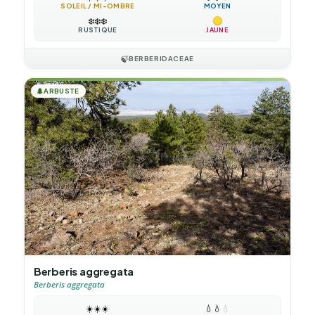
SOLEIL / MI-OMBRE
MOYEN
❄️
❄️
❄️
RUSTIQUE
JAUNE
🍃
BERBERIDACEAE
🌲
ARBUSTE
Berberis aggregata
Berberis aggregata
☀️
☀️
☀️
💧
💧
💧