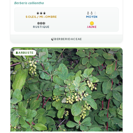
Berberis calliantha
☀️
☀️
☀️
💧
💧
💧
SOLEIL / MI-OMBRE
MOYEN
❄️
❄️
❄️
RUSTIQUE
JAUNE
🍃
BERBERIDACEAE
🌲
ARBUSTE