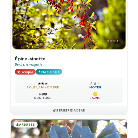
Épine-vinette
Berberis vulgaris
☠️
💊
Toxique
Médicinale
☀️
☀️
☀️
💧
💧
💧
SOLEIL / MI-OMBRE
MOYEN
❄️
❄️
❄️
RUSTIQUE
JAUNE
🍃
BERBERIDACEAE
🌲
ARBUSTE