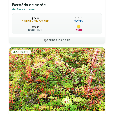
Berbéris de corée
Berberis koreana
☀️
☀️
☀️
💧
💧
💧
SOLEIL / MI-OMBRE
MOYEN
❄️
❄️
❄️
RUSTIQUE
JAUNE
🍃
BERBERIDACEAE
🌲
ARBUSTE