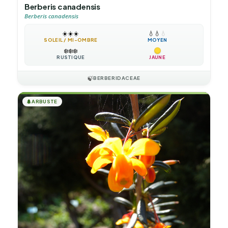
Berberis canadensis
Berberis canadensis
☀️
☀️
☀️
💧
💧
💧
SOLEIL / MI-OMBRE
MOYEN
❄️
❄️
❄️
RUSTIQUE
JAUNE
🍃
BERBERIDACEAE
🌲
ARBUSTE