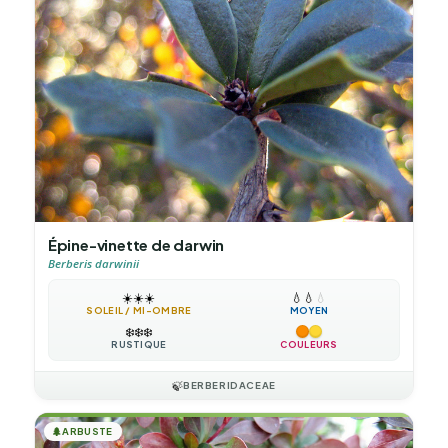
Épine-vinette de darwin
Berberis darwinii
☀️
☀️
☀️
💧
💧
💧
SOLEIL / MI-OMBRE
MOYEN
❄️
❄️
❄️
RUSTIQUE
COULEURS
🍃
BERBERIDACEAE
🌲
ARBUSTE