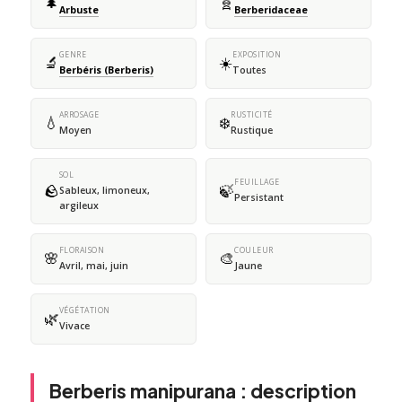
🌲
🧬
Arbuste
Berberidaceae
GENRE
EXPOSITION
🔬
☀️
Berbéris (Berberis)
Toutes
ARROSAGE
RUSTICITÉ
💧
❄️
Moyen
Rustique
SOL
FEUILLAGE
🪨
🍃
Sableux, limoneux,
Persistant
argileux
FLORAISON
COULEUR
🌸
🎨
Avril, mai, juin
Jaune
VÉGÉTATION
🌿
Vivace
Berberis manipurana : description