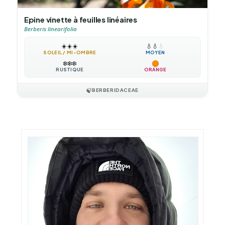
Epine vinette à feuilles linéaires
Berberis linearifolia
☀️
☀️
☀️
💧
💧
💧
SOLEIL / MI-OMBRE
MOYEN
❄️
❄️
❄️
RUSTIQUE
ORANGE
🍃
BERBERIDACEAE