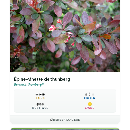
Épine-vinette de thunberg
Berberis thunbergii
☀️
☀️
☀️
💧
💧
💧
TOUS
MOYEN
❄️
❄️
❄️
RUSTIQUE
JAUNE
🍃
BERBERIDACEAE