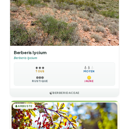
Berberis lycium
Berberis lycium
☀️
☀️
☀️
💧
💧
💧
TOUS
MOYEN
❄️
❄️
❄️
RUSTIQUE
JAUNE
🍃
BERBERIDACEAE
🌲
ARBUSTE