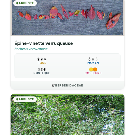
🌲
ARBUSTE
Épine-vinette verruqueuse
Berberis verruculosa
☀️
☀️
☀️
💧
💧
💧
TOUS
MOYEN
❄️
❄️
❄️
RUSTIQUE
COULEURS
🍃
BERBERIDACEAE
🌲
ARBUSTE