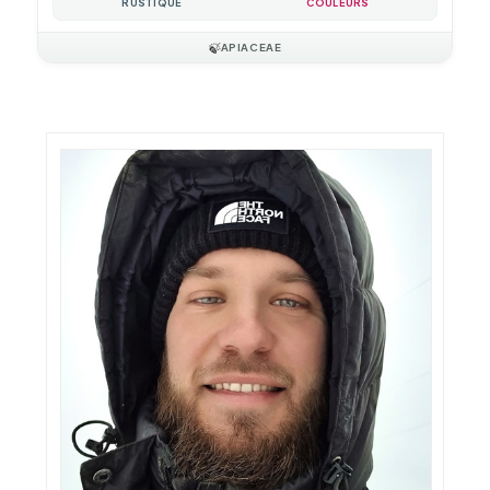
RUSTIQUE
COULEURS
🍃
APIACEAE