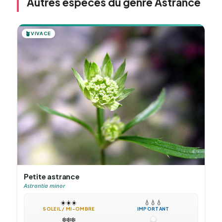
Autres espèces du genre Astrance
🪴
VIVACE
Petite astrance
Astrantia minor
☀️
☀️
☀️
💧
💧
💧
SOLEIL / MI-OMBRE
IMPORTANT
❄️
❄️
❄️