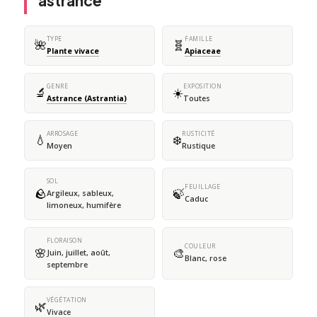
astrance
TYPE
FAMILLE
🌺
🧬
Plante vivace
Apiaceae
GENRE
EXPOSITION
🔬
☀️
Astrance (Astrantia)
Toutes
ARROSAGE
RUSTICITÉ
💧
❄️
Moyen
Rustique
SOL
FEUILLAGE
🪨
🍃
Argileux, sableux,
Caduc
limoneux, humifère
FLORAISON
COULEUR
🌸
🎨
Juin, juillet, août,
Blanc, rose
septembre
VÉGÉTATION
🌿
Vivace