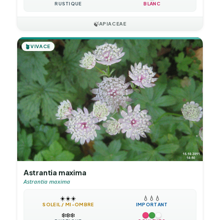
RUSTIQUE
BLANC
🍃
APIACEAE
🪴
VIVACE
Astrantia maxima
Astrantia maxima
☀️
☀️
☀️
💧
💧
💧
SOLEIL / MI-OMBRE
IMPORTANT
❄️
❄️
❄️