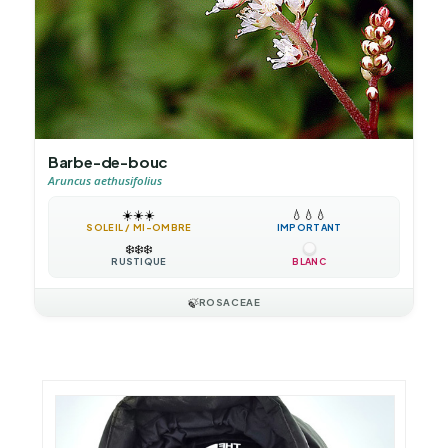
Barbe-de-bouc
Aruncus aethusifolius
☀️
☀️
☀️
💧
💧
💧
SOLEIL / MI-OMBRE
IMPORTANT
❄️
❄️
❄️
RUSTIQUE
BLANC
🍃
ROSACEAE