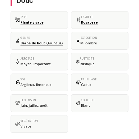
bouc
TYPE
FAMILLE
🌺
🧬
Plante vivace
Rosaceae
GENRE
EXPOSITION
🔬
☀️
Barbe de bouc (Aruncus)
Mi-ombre
ARROSAGE
RUSTICITÉ
💧
❄️
Moyen, important
Rustique
SOL
FEUILLAGE
🪨
🍃
Argileux, limoneux
Caduc
FLORAISON
COULEUR
🌸
🎨
Juin, juillet, août
Blanc
VÉGÉTATION
🌿
Vivace