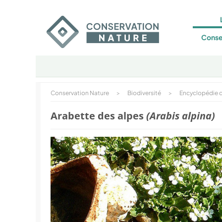
Conse
Conservation Nature
>
Biodiversité
>
Encyclopédie d
Arabette des alpes
(Arabis alpina)