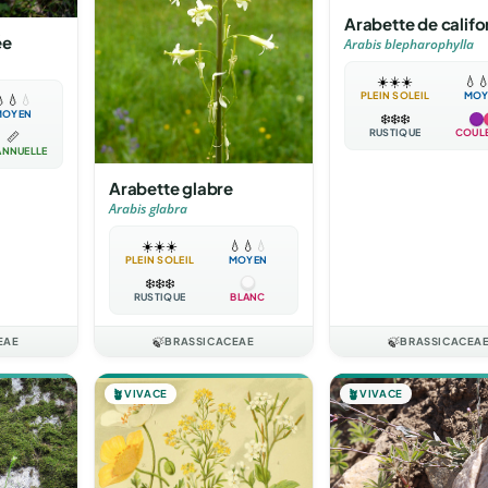
Arabette de califo
ée
Arabis blepharophylla
☀️
☀️
☀️
💧

PLEIN SOLEIL
MOY

💧
💧
MOYEN
❄️
❄️
❄️
RUSTIQUE
COUL
📏
ANNUELLE
Arabette glabre
Arabis glabra
☀️
☀️
☀️
💧
💧
💧
PLEIN SOLEIL
MOYEN
❄️
❄️
❄️
RUSTIQUE
BLANC
EAE
🍃
BRASSICACEAE
🍃
BRASSICACEA
🪴
VIVACE
🪴
VIVACE