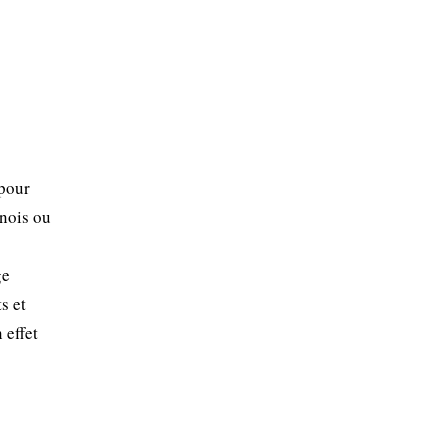
 pour
énois ou
ge
s et
 effet