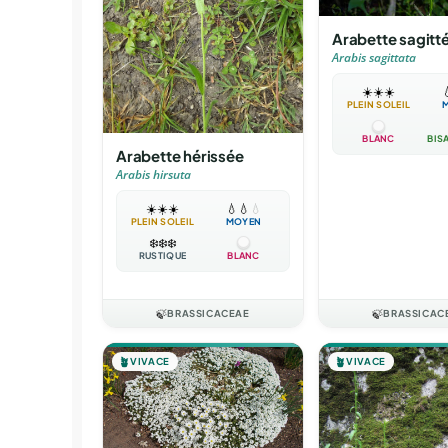
Arabette sagitt
Arabis sagittata
☀️
☀️
☀️

PLEIN SOLEIL
BLANC
BIS
Arabette hérissée
Arabis hirsuta
☀️
☀️
☀️
💧
💧
💧
PLEIN SOLEIL
MOYEN
❄️
❄️
❄️
RUSTIQUE
BLANC
🍃
BRASSICACEAE
🍃
BRASSICAC
🪴
VIVACE
🪴
VIVACE