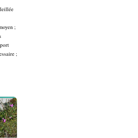
leillée
 moyen ;
s
 port
essaire ;