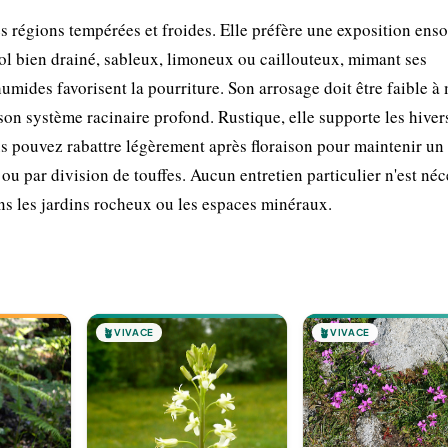
es régions tempérées et froides. Elle préfère une exposition enso
sol bien drainé, sableux, limoneux ou caillouteux, mimant ses
 humides favorisent la pourriture. Son arrosage doit être faible à
à son système racinaire profond. Rustique, elle supporte les hiver
s pouvez rabattre légèrement après floraison pour maintenir un
u par division de touffes. Aucun entretien particulier n'est néc
ans les jardins rocheux ou les espaces minéraux.
🪴
VIVACE
🪴
VIVACE