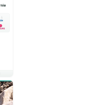
rnie

💧
EN
EURS
E