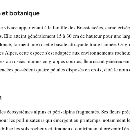
n et botanique
te vivace appartenant à la famille des Brassicacées, caractérisé
s. Elle atteint généralement 15 à 30 cm de hauteur pour une lar
rt foncé, forment une rosette basale attrayante toute l'année. Origi
es Alpes, cette espèce s'est adaptée aux environnements rocheu
ches ou rosées réunies en grappes courtes, fleurissant généreuse
icacées possèdent quatre pétales disposés en croix, d'où le nom 
n
les écosystèmes alpins et péri-alpins fragmentés. Ses fleurs pré
pour les pollinisateurs qui émergent au printemps, notamment l
tabilise les sols rocheux et limoneux, contribuant à prévenir l'ér