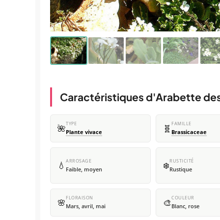
Caractéristiques d'Arabette des
TYPE
FAMILLE
🌺
🧬
Plante vivace
Brassicaceae
ARROSAGE
RUSTICITÉ
💧
❄️
Faible, moyen
Rustique
FLORAISON
COULEUR
🌸
🎨
Mars, avril, mai
Blanc, rose