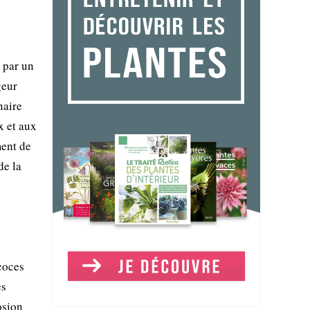
e par un
geur
naire
x et aux
ment de
de la
coces
es
osion