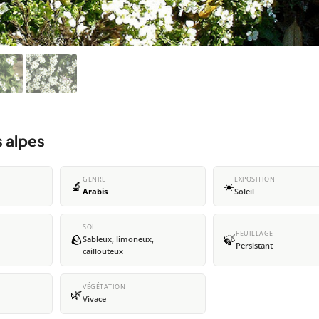
 alpes
GENRE
EXPOSITION
🔬
☀️
Arabis
Soleil
SOL
FEUILLAGE
🪨
🍃
Sableux, limoneux,
Persistant
caillouteux
VÉGÉTATION
🌿
Vivace