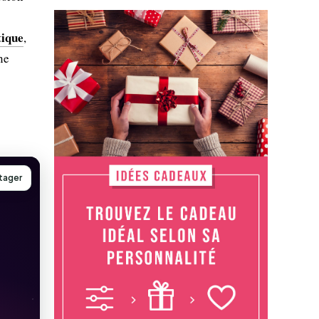
tique
,
ne