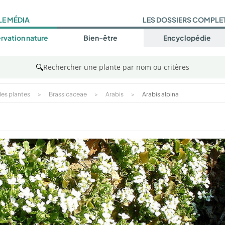
LE MÉDIA
LES DOSSIERS COMPLE
rvation nature
Bien-être
Encyclopédie
🔍
Rechercher une plante par nom ou critères
es plantes
>
Brassicaceae
>
Arabis
>
Arabis alpina