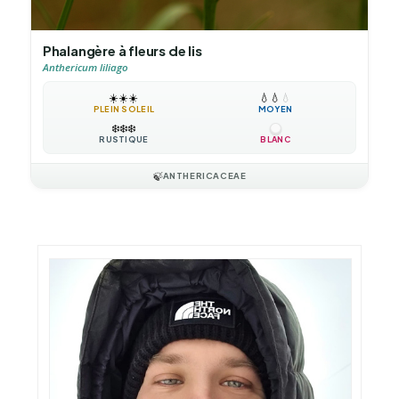
Phalangère à fleurs de lis
Anthericum liliago
☀️
☀️
☀️
💧
💧
💧
PLEIN SOLEIL
MOYEN
❄️
❄️
❄️
RUSTIQUE
BLANC
🍃
ANTHERICACEAE