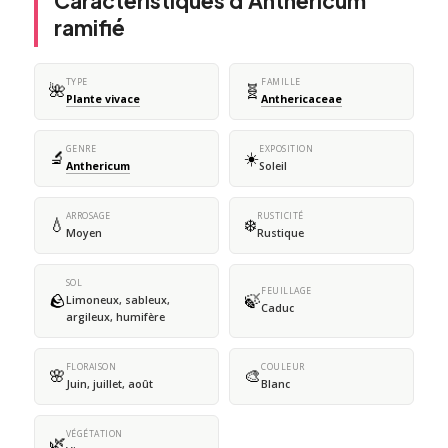
Caractéristiques d'Anthéricum
ramifié
TYPE
FAMILLE
🌺
🧬
Plante vivace
Anthericaceae
GENRE
EXPOSITION
🔬
☀️
Anthericum
Soleil
ARROSAGE
RUSTICITÉ
💧
❄️
Moyen
Rustique
SOL
FEUILLAGE
🪨
🍃
Limoneux, sableux,
Caduc
argileux, humifère
FLORAISON
COULEUR
🌸
🎨
Juin, juillet, août
Blanc
VÉGÉTATION
🌿