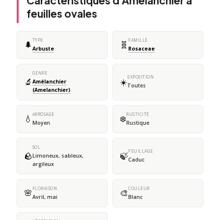
Caractéristiques d'Amélanchier à
feuilles ovales
TYPE
FAMILLE
🌲
🧬
Arbuste
Rosaceae
GENRE
EXPOSITION
🔬
☀️
Amélanchier
Toutes
(Amelanchier)
ARROSAGE
RUSTICITÉ
💧
❄️
Moyen
Rustique
SOL
FEUILLAGE
🪨
🍃
Limoneux, sableux,
Caduc
argileux
FLORAISON
COULEUR
🌸
🎨
Avril, mai
Blanc