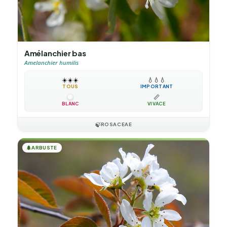
Amélanchier bas
Amelanchier humilis
☀️
☀️
☀️
💧
💧
💧
TOUS
IMPORTANT
📏
BLANC
VIVACE
🍃
ROSACEAE
🌲
ARBUSTE