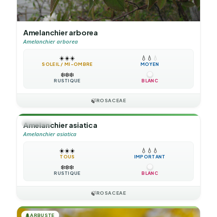
Amelanchier arborea
Amelanchier arborea
☀️
☀️
☀️
💧
💧
💧
SOLEIL / MI-OMBRE
MOYEN
❄️
❄️
❄️
RUSTIQUE
BLANC
🍃
ROSACEAE
🌳
ARBRE
Amelanchier asiatica
Amelanchier asiatica
☀️
☀️
☀️
💧
💧
💧
TOUS
IMPORTANT
❄️
❄️
❄️
RUSTIQUE
BLANC
🍃
ROSACEAE
🌲
ARBUSTE