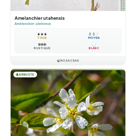
Amelanchier utahensis
Amelanchier utahensis
☀️
☀️
☀️
💧
💧
💧
TOUS
MOYEN
❄️
❄️
❄️
RUSTIQUE
BLANC
🍃
ROSACEAE
🌲
ARBUSTE