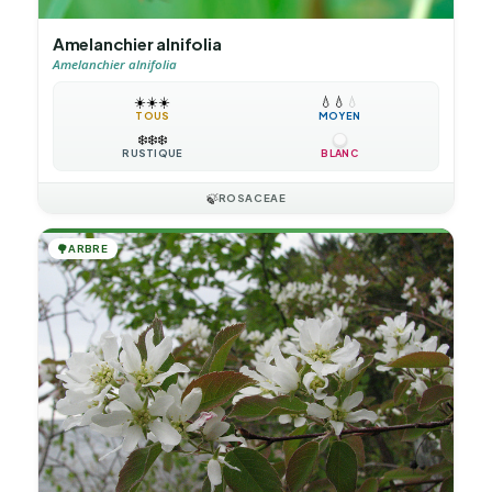
Amelanchier alnifolia
Amelanchier alnifolia
☀️
☀️
☀️
💧
💧
💧
TOUS
MOYEN
❄️
❄️
❄️
RUSTIQUE
BLANC
🍃
ROSACEAE
🌳
ARBRE