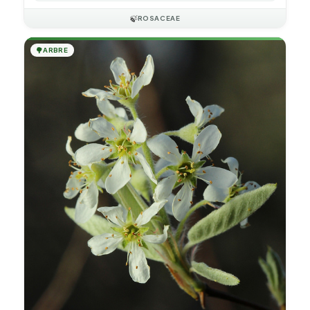
🍃
ROSACEAE
🌳
ARBRE