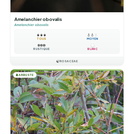
Amelanchier obovalis
Amelanchier obovalis
☀️
☀️
☀️
💧
💧
💧
TOUS
MOYEN
❄️
❄️
❄️
RUSTIQUE
BLANC
🍃
ROSACEAE
🌲
ARBUSTE