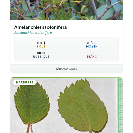
Amelanchier stolonifera
Amelanchier stolonifera
☀️
☀️
☀️
💧
💧
💧
TOUS
MOYEN
❄️
❄️
❄️
RUSTIQUE
BLANC
🍃
ROSACEAE
🌲
ARBUSTE