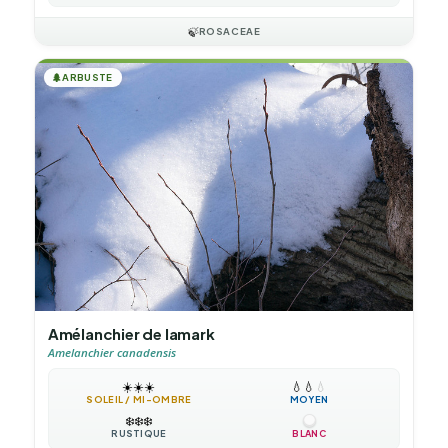
🍃
ROSACEAE
🌲
ARBUSTE
Amélanchier de lamark
Amelanchier canadensis
☀️
☀️
☀️
💧
💧
💧
SOLEIL / MI-OMBRE
MOYEN
❄️
❄️
❄️
RUSTIQUE
BLANC