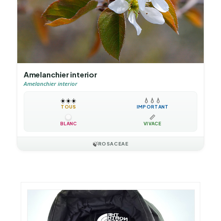
Amelanchier interior
Amelanchier interior
☀️
☀️
☀️
💧
💧
💧
TOUS
IMPORTANT
📏
BLANC
VIVACE
🍃
ROSACEAE