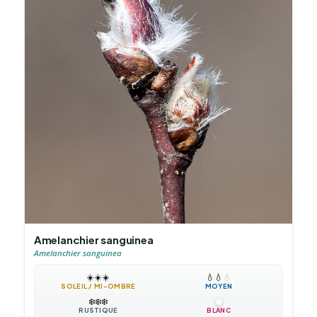
Amelanchier sanguinea
Amelanchier sanguinea
☀️
☀️
☀️
💧
💧
💧
SOLEIL / MI-OMBRE
MOYEN
❄️
❄️
❄️
RUSTIQUE
BLANC