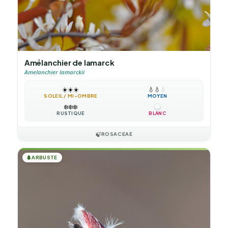
Amélanchier de lamarck
Amelanchier lamarckii
☀️
☀️
☀️
💧
💧
💧
SOLEIL / MI-OMBRE
MOYEN
❄️
❄️
❄️
RUSTIQUE
BLANC
🍃
ROSACEAE
🌲
ARBUSTE