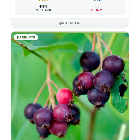
❄️
❄️
❄️
RUSTIQUE
BLANC
🍃
ROSACEAE
🌲
ARBUSTE