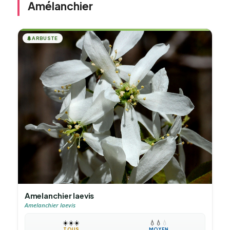
Amélanchier
🌲
ARBUSTE
Amelanchier laevis
Amelanchier laevis
☀️
☀️
☀️
💧
💧
💧
TOUS
MOYEN