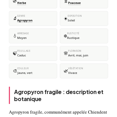
🌿
🧬
Herbe
Poaceae
GENRE
EXPOSITION
🔬
☀️
Agropyron
Soleil
ARROSAGE
RUSTICITÉ
💧
❄️
Moyen
Rustique
FEUILLAGE
FLORAISON
🍃
🌸
Caduc
Avril, mai, juin
COULEUR
VÉGÉTATION
🎨
🌿
Jaune, vert
Vivace
Agropyron fragile : description et
botanique
Agropyron fragile, communément appelée Chiendent