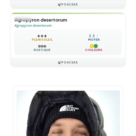
🍃
POACEAE
🌿
HERBE
Agropyron desertorum
Agropyron desertorum
☀️
☀️
☀️
💧
💧
💧
PLEIN SOLEIL
MOYEN
❄️
❄️
❄️
RUSTIQUE
COULEURS
🍃
POACEAE