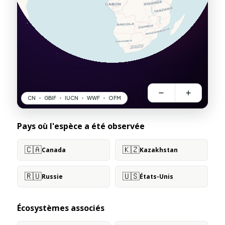
Pays où l'espèce a été observée
🇨🇦
🇰🇿
Canada
Kazakhstan
🇷🇺
🇺🇸
Russie
États-Unis
Écosystèmes associés