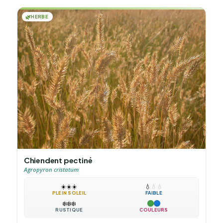
🌿
HERBE
Chiendent pectiné
Agropyron cristatum
☀️
☀️
☀️
💧
💧
💧
PLEIN SOLEIL
FAIBLE
❄️
❄️
❄️
RUSTIQUE
COULEURS