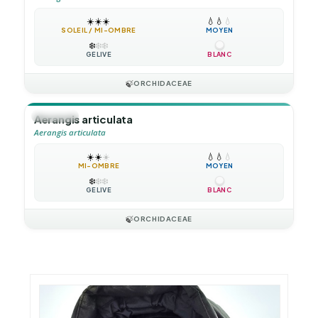
☀️
☀️
☀️
💧
💧
💧
SOLEIL / MI-OMBRE
MOYEN
❄️
❄️
❄️
GÉLIVE
BLANC
🍃
ORCHIDACEAE
🪴
VIVACE
Aerangis articulata
Aerangis articulata
☀️
☀️
☀️
💧
💧
💧
MI-OMBRE
MOYEN
❄️
❄️
❄️
GÉLIVE
BLANC
🍃
ORCHIDACEAE