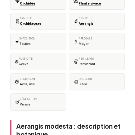
🪻
🌺
Orchidée
Plante vivace
FAMILLE
GENRE
🧬
🔬
Orchidaceae
Aerangis
EXPOSITION
ARROSAGE
☀️
💧
Toutes
Moyen
RUSTICITÉ
FEUILLAGE
❄️
🍃
Gélive
Persistant
FLORAISON
COULEUR
🌸
🎨
Avril, mai
Blanc
VÉGÉTATION
🌿
Vivace
Aerangis modesta : description et
botanique