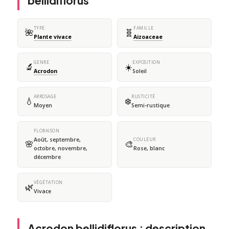
bellidiflorus
TYPE
FAMILLE
🌺
🧬
Plante vivace
Aizoaceae
GENRE
EXPOSITION
🔬
☀️
Acrodon
Soleil
ARROSAGE
RUSTICITÉ
💧
❄️
Moyen
Semi-rustique
FLORAISON
Août, septembre,
COULEUR
🌸
🎨
octobre, novembre,
Rose, blanc
décembre
VÉGÉTATION
🌿
Vivace
Acrodon bellidiflorus : description