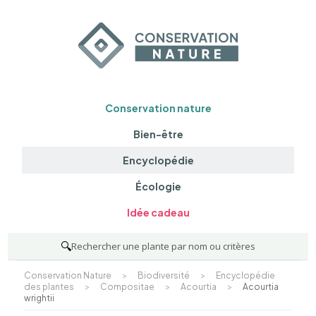
Conservation nature
Bien-être
Encyclopédie
Écologie
Idée cadeau
🔍
Rechercher une plante par nom ou critères
Conservation Nature
>
Biodiversité
>
Encyclopédie
des plantes
>
Compositae
>
Acourtia
>
Acourtia
wrightii