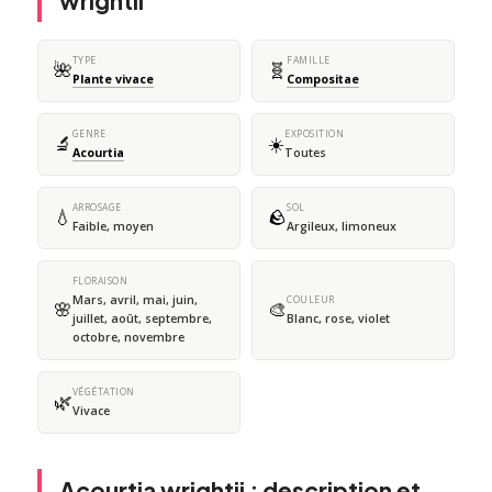
wrightii
TYPE
FAMILLE
🌺
🧬
Plante vivace
Compositae
GENRE
EXPOSITION
🔬
☀️
Acourtia
Toutes
ARROSAGE
SOL
💧
🪨
Faible, moyen
Argileux, limoneux
FLORAISON
Mars, avril, mai, juin,
COULEUR
🌸
🎨
juillet, août, septembre,
Blanc, rose, violet
octobre, novembre
VÉGÉTATION
🌿
Vivace
Acourtia wrightii : description et