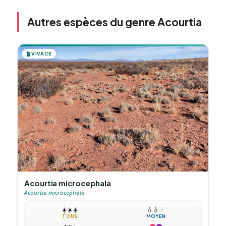
Autres espèces du genre Acourtia
🪴
VIVACE
Acourtia microcephala
Acourtia microcephala
☀️
☀️
☀️
💧
💧
💧
TOUS
MOYEN