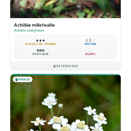
Achillée millefeuille
Achillea millefolium
☀️
☀️
☀️
💧
💧
💧
SOLEIL / MI-OMBRE
MOYEN
❄️
❄️
❄️
RUSTIQUE
BLANC
🍃
ASTERACEAE
🪴
VIVACE