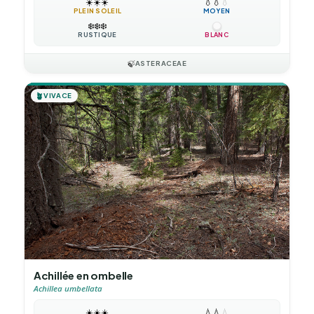
☀️
☀️
☀️
💧
💧
💧
PLEIN SOLEIL
MOYEN
❄️
❄️
❄️
RUSTIQUE
BLANC
🍃
ASTERACEAE
🪴
VIVACE
Achillée en ombelle
Achillea umbellata
☀️
☀️
☀️
💧
💧
💧