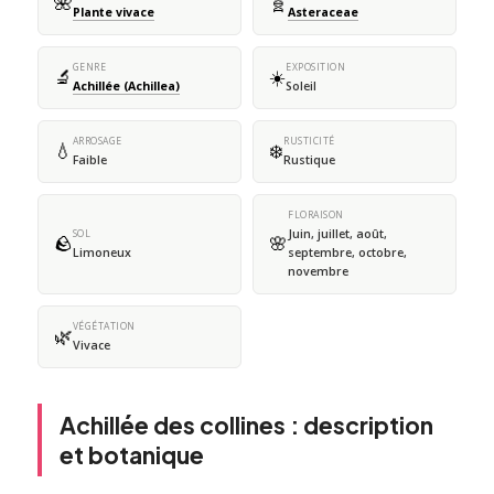
🌺
🧬
Plante vivace
Asteraceae
GENRE
EXPOSITION
🔬
☀️
Achillée (Achillea)
Soleil
ARROSAGE
RUSTICITÉ
💧
❄️
Faible
Rustique
FLORAISON
Juin, juillet, août,
SOL
🪨
🌸
Limoneux
septembre, octobre,
novembre
VÉGÉTATION
🌿
Vivace
Achillée des collines : description
et botanique