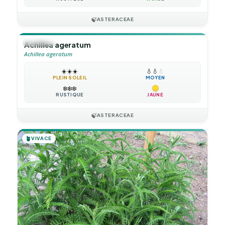
🍃
ASTERACEAE
🪴
VIVACE
Achillea ageratum
Achillea ageratum
☀️
☀️
☀️
💧
💧
💧
PLEIN SOLEIL
MOYEN
❄️
❄️
❄️
RUSTIQUE
JAUNE
🍃
ASTERACEAE
🪴
VIVACE