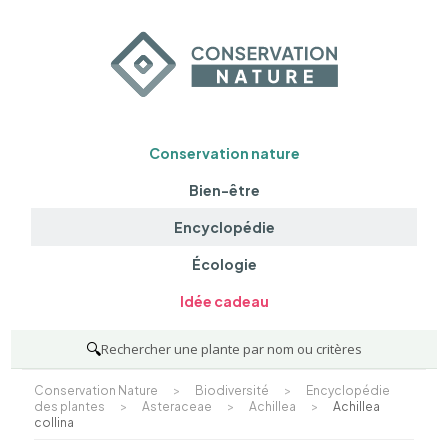
Conservation nature
Bien-être
Encyclopédie
Écologie
Idée cadeau
🔍
Rechercher une plante par nom ou critères
Conservation Nature
>
Biodiversité
>
Encyclopédie
des plantes
>
Asteraceae
>
Achillea
>
Achillea
collina