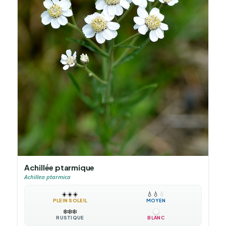
Achillée ptarmique
Achillea ptarmica
☀️
☀️
☀️
💧
💧
💧
PLEIN SOLEIL
MOYEN
❄️
❄️
❄️
RUSTIQUE
BLANC