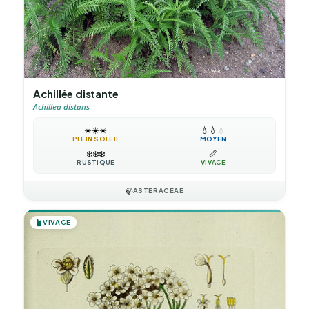
Achillée distante
Achillea distans
☀️
☀️
☀️
💧
💧
💧
PLEIN SOLEIL
MOYEN
❄️
❄️
❄️
📏
RUSTIQUE
VIVACE
🍃
ASTERACEAE
🪴
VIVACE