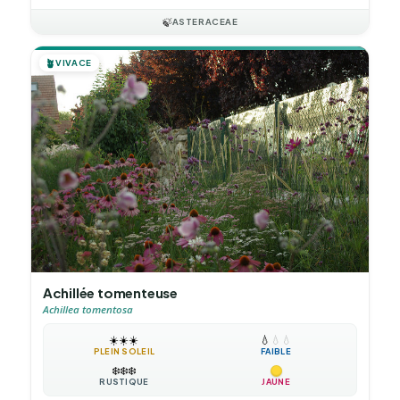
🍃
ASTERACEAE
🪴
VIVACE
Achillée tomenteuse
Achillea tomentosa
☀️
☀️
☀️
💧
💧
💧
PLEIN SOLEIL
FAIBLE
❄️
❄️
❄️
RUSTIQUE
JAUNE