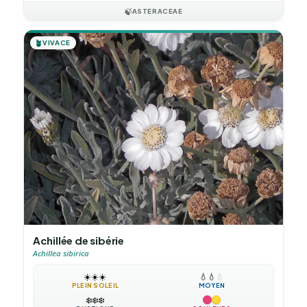
🍃
ASTERACEAE
🪴
VIVACE
Achillée de sibérie
Achillea sibirica
☀️
☀️
☀️
💧
💧
💧
PLEIN SOLEIL
MOYEN
❄️
❄️
❄️