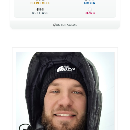
PLEIN SOLEIL
MOYEN
❄️
❄️
❄️
RUSTIQUE
BLANC
🍃
ASTERACEAE