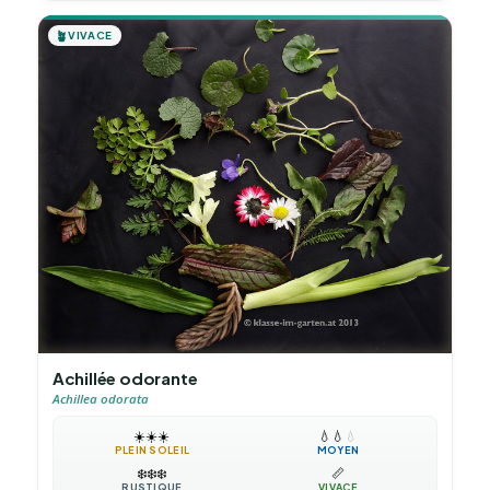
🪴
VIVACE
Achillée odorante
Achillea odorata
☀️
☀️
☀️
💧
💧
💧
PLEIN SOLEIL
MOYEN
❄️
❄️
❄️
📏
RUSTIQUE
VIVACE