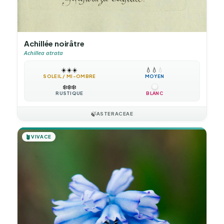
Achillée noirâtre
Achillea atrata
☀️
☀️
☀️
💧
💧
💧
SOLEIL / MI-OMBRE
MOYEN
❄️
❄️
❄️
RUSTIQUE
BLANC
🍃
ASTERACEAE
🪴
VIVACE