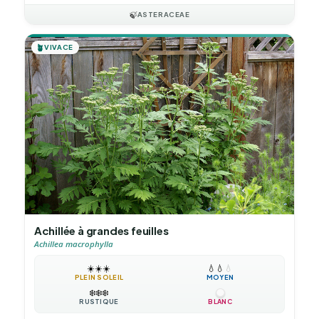
🍃
ASTERACEAE
🪴
VIVACE
Achillée à grandes feuilles
Achillea macrophylla
☀️
☀️
☀️
💧
💧
💧
PLEIN SOLEIL
MOYEN
❄️
❄️
❄️
RUSTIQUE
BLANC