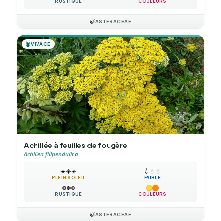
RUSTIQUE
COULEURS
🍃
ASTERACEAE
🪴
VIVACE
Achillée à feuilles de fougère
Achillea filipendulina
☀️
☀️
☀️
💧
💧
💧
PLEIN SOLEIL
FAIBLE
❄️
❄️
❄️
RUSTIQUE
COULEURS
🍃
ASTERACEAE