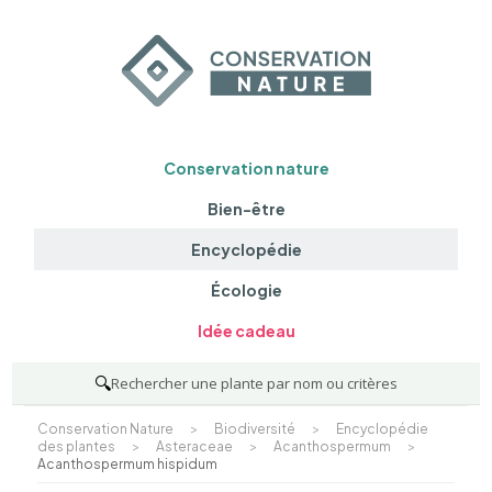
Conservation nature
Bien-être
Encyclopédie
Écologie
Idée cadeau
🔍
Rechercher une plante par nom ou critères
Conservation Nature
>
Biodiversité
>
Encyclopédie
des plantes
>
Asteraceae
>
Acanthospermum
>
Acanthospermum hispidum