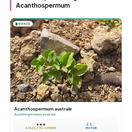
Acanthospermum
🪴
VIVACE
Acanthospermum australe
Acanthospermum australe
☀️
☀️
☀️
💧
💧
💧
SOLEIL / MI-OMBRE
MOYEN