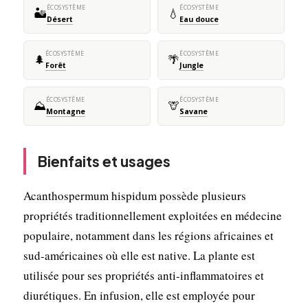
ÉCOSYSTÈME
ÉCOSYSTÈME
🏜️
💧
Désert
Eau douce
ÉCOSYSTÈME
ÉCOSYSTÈME
🌲
🌴
Forêt
Jungle
ÉCOSYSTÈME
ÉCOSYSTÈME
⛰️
🦒
Montagne
Savane
Bienfaits et usages
Acanthospermum hispidum possède plusieurs
propriétés traditionnellement exploitées en médecine
populaire, notamment dans les régions africaines et
sud-américaines où elle est native. La plante est
utilisée pour ses propriétés anti-inflammatoires et
diurétiques. En infusion, elle est employée pour