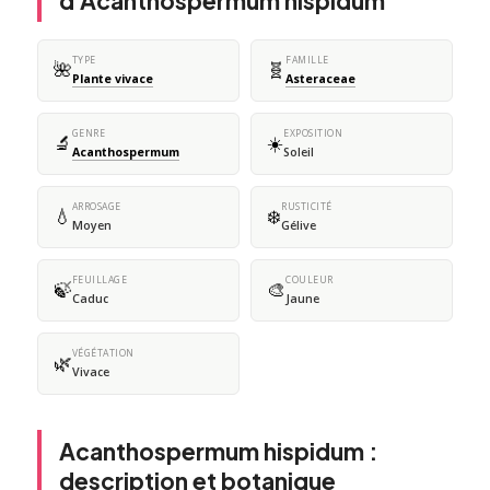
d'Acanthospermum hispidum
TYPE
FAMILLE
🌺
🧬
Plante vivace
Asteraceae
GENRE
EXPOSITION
🔬
☀️
Acanthospermum
Soleil
ARROSAGE
RUSTICITÉ
💧
❄️
Moyen
Gélive
FEUILLAGE
COULEUR
🍃
🎨
Caduc
Jaune
VÉGÉTATION
🌿
Vivace
Acanthospermum hispidum :
description et botanique