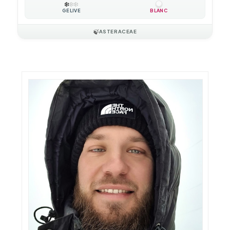
❄️
❄️
❄️
GÉLIVE
BLANC
🍃
ASTERACEAE