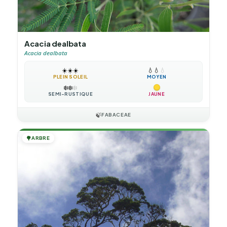
Acacia dealbata
Acacia dealbata
☀️
☀️
☀️
💧
💧
💧
PLEIN SOLEIL
MOYEN
❄️
❄️
❄️
SEMI-RUSTIQUE
JAUNE
🍃
FABACEAE
🌳
ARBRE