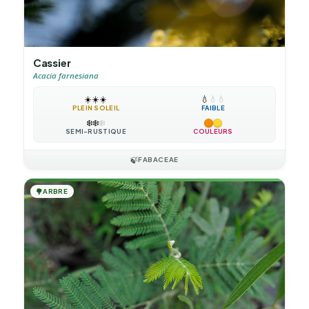
Cassier
Acacia farnesiana
☀️
☀️
☀️
💧
💧
💧
PLEIN SOLEIL
FAIBLE
❄️
❄️
❄️
SEMI-RUSTIQUE
COULEURS
🍃
FABACEAE
🌳
ARBRE