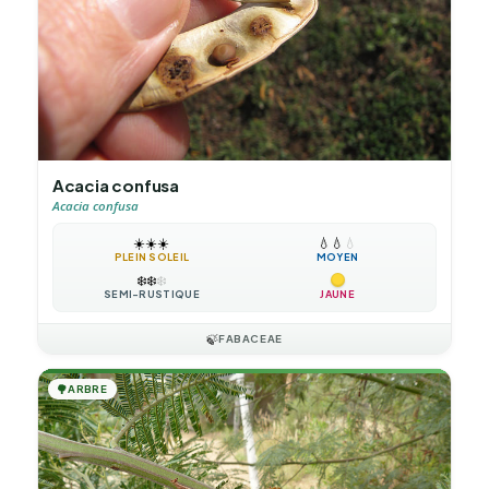
Acacia confusa
Acacia confusa
☀️
☀️
☀️
💧
💧
💧
PLEIN SOLEIL
MOYEN
❄️
❄️
❄️
SEMI-RUSTIQUE
JAUNE
🍃
FABACEAE
🌳
ARBRE