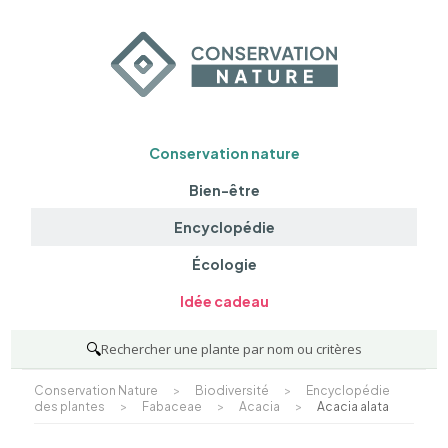
Conservation nature
Bien-être
Encyclopédie
Écologie
Idée cadeau
🔍
Rechercher une plante par nom ou critères
Conservation Nature
>
Biodiversité
>
Encyclopédie
des plantes
>
Fabaceae
>
Acacia
>
Acacia alata