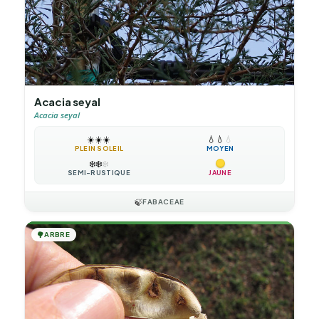
Acacia seyal
Acacia seyal
☀️
☀️
☀️
💧
💧
💧
PLEIN SOLEIL
MOYEN
❄️
❄️
❄️
SEMI-RUSTIQUE
JAUNE
🍃
FABACEAE
🌳
ARBRE