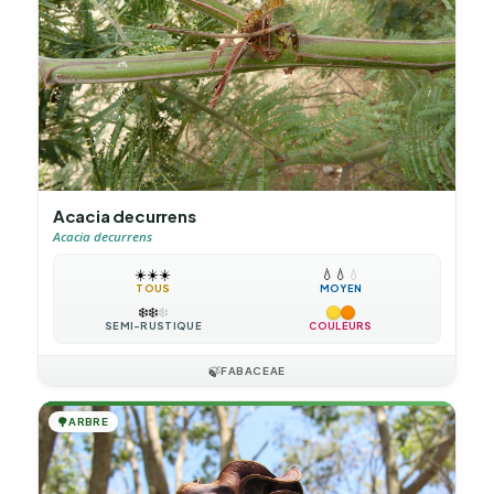
Acacia decurrens
Acacia decurrens
☀️
☀️
☀️
💧
💧
💧
TOUS
MOYEN
❄️
❄️
❄️
SEMI-RUSTIQUE
COULEURS
🍃
FABACEAE
🌳
ARBRE