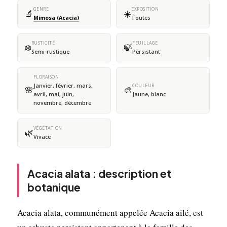
GENRE
EXPOSITION
🔬
☀️
Mimosa (Acacia)
Toutes
RUSTICITÉ
FEUILLAGE
❄️
🍃
Semi-rustique
Persistant
FLORAISON
Janvier, février, mars,
COULEUR
🌸
🎨
avril, mai, juin,
Jaune, blanc
novembre, décembre
VÉGÉTATION
🌿
Vivace
Acacia alata : description et
botanique
Acacia alata, communément appelée Acacia ailé, est