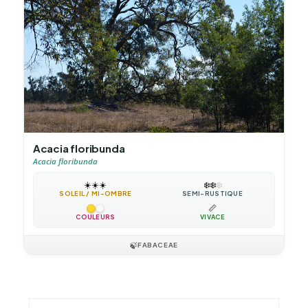
Acacia floribunda
Acacia floribunda
☀️
☀️
☀️
❄️
❄️
❄️
SOLEIL / MI-OMBRE
SEMI-RUSTIQUE
📏
COULEURS
VIVACE
🍃
FABACEAE