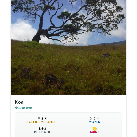
Koa
Acacia koa
☀️
☀️
☀️
💧
💧
💧
SOLEIL / MI-OMBRE
MOYEN
❄️
❄️
❄️
RUSTIQUE
JAUNE