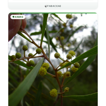
🍃
FABACEAE
🌳
ARBRE