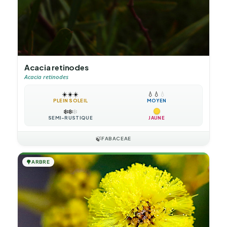
Acacia retinodes
Acacia retinodes
☀️
☀️
☀️
💧
💧
💧
PLEIN SOLEIL
MOYEN
❄️
❄️
❄️
SEMI-RUSTIQUE
JAUNE
🍃
FABACEAE
🌳
ARBRE