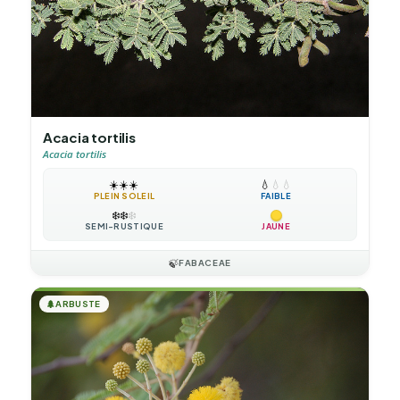
Acacia tortilis
Acacia tortilis
☀️
☀️
☀️
💧
💧
💧
PLEIN SOLEIL
FAIBLE
❄️
❄️
❄️
SEMI-RUSTIQUE
JAUNE
🍃
FABACEAE
🌲
ARBUSTE