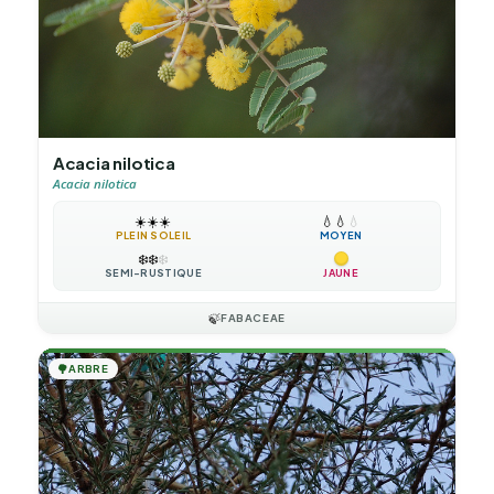
Acacia nilotica
Acacia nilotica
☀️
☀️
☀️
💧
💧
💧
PLEIN SOLEIL
MOYEN
❄️
❄️
❄️
SEMI-RUSTIQUE
JAUNE
🍃
FABACEAE
🌳
ARBRE