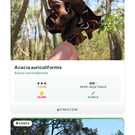
Acacia auriculiformis
Acacia auriculiformis
☀️
☀️
☀️
❄️
❄️
❄️
TOUS
SEMI-RUSTIQUE
📏
JAUNE
VIVACE
🍃
FABACEAE
🌳
ARBRE