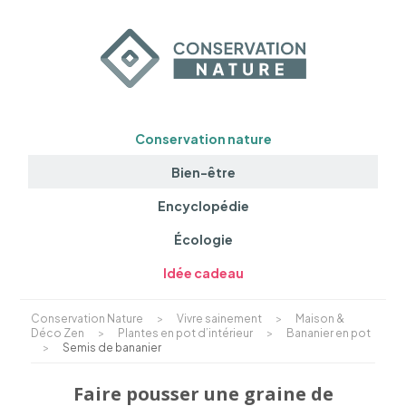
Conservation nature
Bien-être
Encyclopédie
Écologie
Idée cadeau
Conservation Nature
>
Vivre sainement
>
Maison &
Déco Zen
>
Plantes en pot d’intérieur
>
Bananier en pot
>
Semis de bananier
Faire pousser une graine de