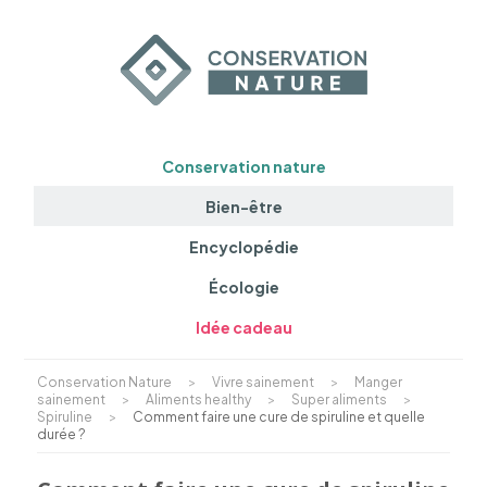
Conservation nature
Bien-être
Encyclopédie
Écologie
Idée cadeau
Conservation Nature
>
Vivre sainement
>
Manger
sainement
>
Aliments healthy
>
Super aliments
>
Spiruline
>
Comment faire une cure de spiruline et quelle
durée ?