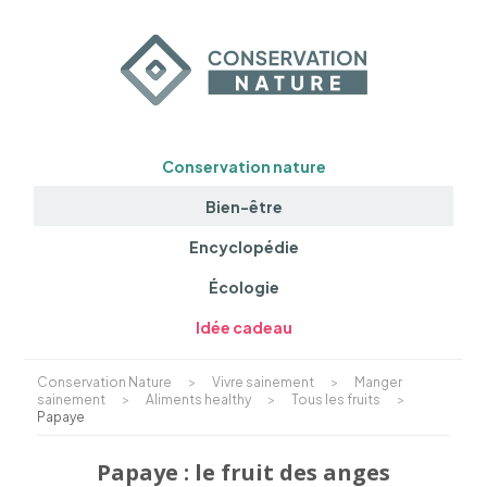
Conservation nature
Bien-être
Encyclopédie
Écologie
Idée cadeau
Conservation Nature
>
Vivre sainement
>
Manger
sainement
>
Aliments healthy
>
Tous les fruits
>
Papaye
Papaye : le fruit des anges