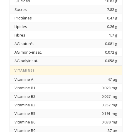
Glucides
10.82 g
Sucres
7.82 g
Protéines
0.47 g
Lipides
0.26 g
Fibres
1.7 g
AG saturés
0.081 g
AG mono-insat.
0.072 g
AG polyinsat.
0.058 g
VITAMINES
Vitamine A
47 µg
Vitamine B1
0.023 mg
Vitamine B2
0.027 mg
Vitamine B3
0.357 mg
Vitamine B5
0.191 mg
Vitamine B6
0.038 mg
Vitamine B9
37 µg