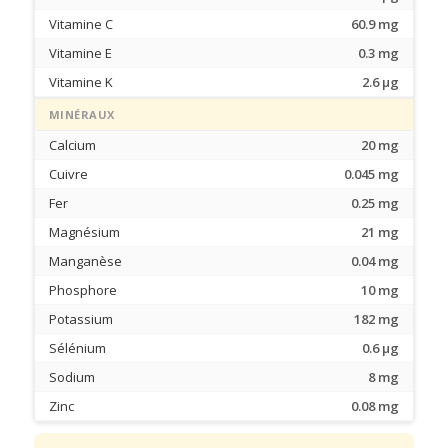
Vitamine C
60.9 mg
Vitamine E
0.3 mg
Vitamine K
2.6 µg
MINÉRAUX
Calcium
20 mg
Cuivre
0.045 mg
Fer
0.25 mg
Magnésium
21 mg
Manganèse
0.04 mg
Phosphore
10 mg
Potassium
182 mg
Sélénium
0.6 µg
Sodium
8 mg
Zinc
0.08 mg