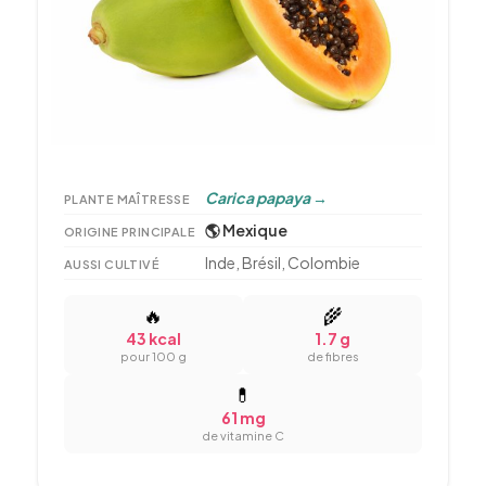
Carica papaya
→
PLANTE MAÎTRESSE
🌎 Mexique
ORIGINE PRINCIPALE
Inde, Brésil, Colombie
AUSSI CULTIVÉ
🔥
🌾
43 kcal
1.7 g
pour 100 g
de fibres
💊
61 mg
de vitamine C