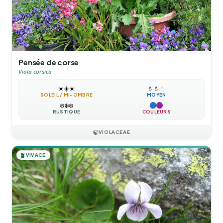
Pensée de corse
Viola corsica
☀️
☀️
☀️
💧
💧
💧
SOLEIL / MI-OMBRE
MOYEN
❄️
❄️
❄️
RUSTIQUE
COULEURS
🍃
VIOLACEAE
🪴
VIVACE