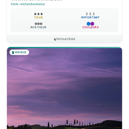
Viola reichenbachiana
☀️
☀️
☀️
💧
💧
💧
TOUS
IMPORTANT
❄️
❄️
❄️
RUSTIQUE
COULEURS
🍃
VIOLACEAE
🪴
VIVACE