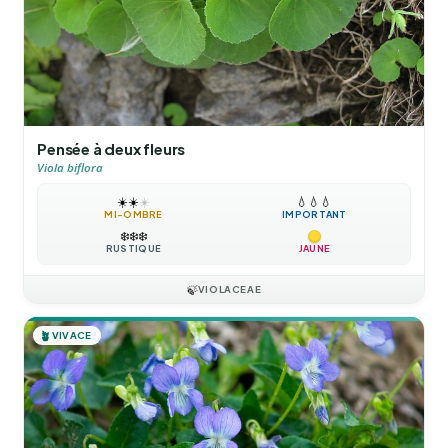
Pensée à deux fleurs
Viola biflora
☀️
☀️
☀️
💧
💧
💧
MI-OMBRE
IMPORTANT
❄️
❄️
❄️
RUSTIQUE
JAUNE
🍃
VIOLACEAE
🪴
VIVACE