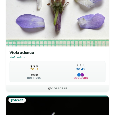
Viola adunca
Viola adunca
☀️
☀️
☀️
💧
💧
💧
TOUS
MOYEN
❄️
❄️
❄️
RUSTIQUE
COULEURS
🍃
VIOLACEAE
🪴
VIVACE