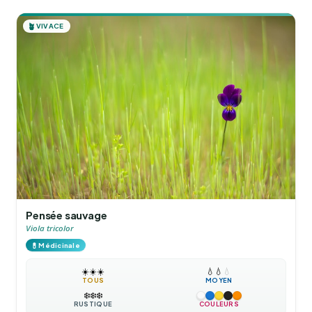
🪴
VIVACE
Pensée sauvage
Viola tricolor
💊
Médicinale
☀️
☀️
☀️
💧
💧
💧
TOUS
MOYEN
❄️
❄️
❄️
RUSTIQUE
COULEURS