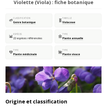
Violette (Viola) : fiche botanique
CLASSIFICATION
FAMILLE
🌱
🧬
Genre botanique
Violaceae
ESPÈCES
TYPE
📊
🌼
22 espèces référencées
Plante annuelle
TYPE
TYPE
💚
🌺
Plante médicinale
Plante vivace
Origine et classification