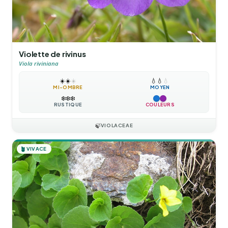
Violette de rivinus
Viola riviniana
☀️
☀️
☀️
💧
💧
💧
MI-OMBRE
MOYEN
❄️
❄️
❄️
RUSTIQUE
COULEURS
🍃
VIOLACEAE
🪴
VIVACE