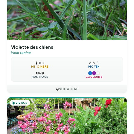
Violette des chiens
Viola canina
☀️
☀️
☀️
💧
💧
💧
MI-OMBRE
MOYEN
❄️
❄️
❄️
RUSTIQUE
COULEURS
🍃
VIOLACEAE
🪴
VIVACE