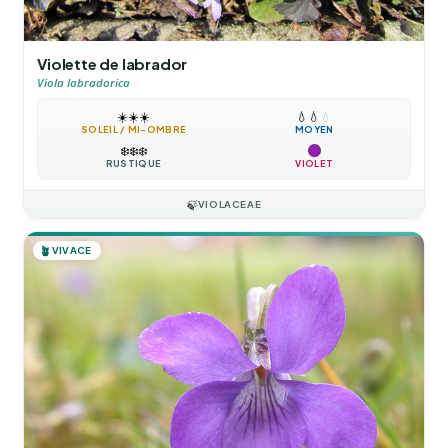
Violette de labrador
Viola labradorica
☀️
☀️
☀️
💧
💧
💧
SOLEIL / MI-OMBRE
MOYEN
❄️
❄️
❄️
RUSTIQUE
VIOLET
🍃
VIOLACEAE
🪴
VIVACE