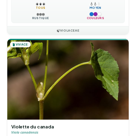
☀️
☀️
☀️
💧
💧
💧
TOUS
MOYEN
❄️
❄️
❄️
RUSTIQUE
COULEURS
🍃
VIOLACEAE
🪴
VIVACE
Violette du canada
Viola canadensis