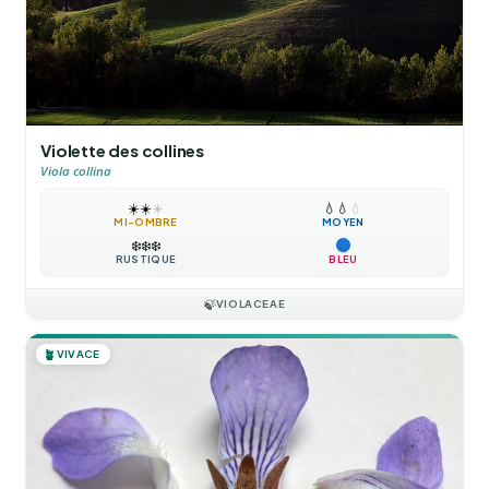
Violette des collines
Viola collina
☀️
☀️
☀️
💧
💧
💧
MI-OMBRE
MOYEN
❄️
❄️
❄️
RUSTIQUE
BLEU
🍃
VIOLACEAE
🪴
VIVACE