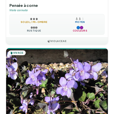
Pensée à corne
Viola cornuta
☀️
☀️
☀️
💧
💧
💧
SOLEIL / MI-OMBRE
MOYEN
❄️
❄️
❄️
RUSTIQUE
COULEURS
🍃
VIOLACEAE
🪴
VIVACE