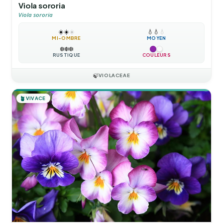
Viola sororia
Viola sororia
☀️
☀️
☀️
💧
💧
💧
MI-OMBRE
MOYEN
❄️
❄️
❄️
RUSTIQUE
COULEURS
🍃
VIOLACEAE
🪴
VIVACE