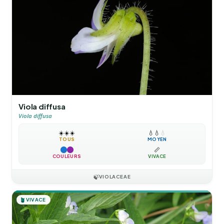
Viola diffusa
Viola diffusa
☀️
☀️
☀️
💧
💧
💧
TOUS
MOYEN
📏
COULEURS
VIVACE
🍃
VIOLACEAE
🪴
VIVACE