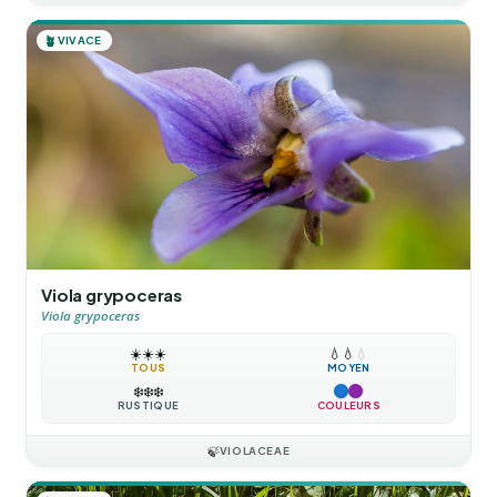
🪴
VIVACE
Viola grypoceras
Viola grypoceras
☀️
☀️
☀️
💧
💧
💧
TOUS
MOYEN
❄️
❄️
❄️
RUSTIQUE
COULEURS
🍃
VIOLACEAE