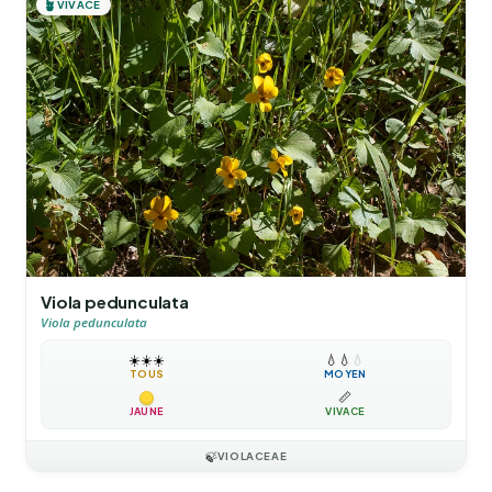
🪴
VIVACE
Viola pedunculata
Viola pedunculata
☀️
☀️
☀️
💧
💧
💧
TOUS
MOYEN
📏
JAUNE
VIVACE
🍃
VIOLACEAE