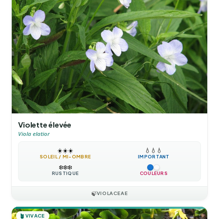
Violette élevée
Viola elatior
☀️
☀️
☀️
💧
💧
💧
SOLEIL / MI-OMBRE
IMPORTANT
❄️
❄️
❄️
RUSTIQUE
COULEURS
🍃
VIOLACEAE
🪴
VIVACE