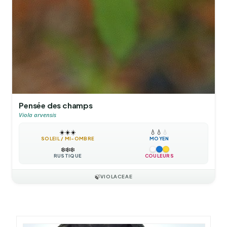
Pensée des champs
Viola arvensis
☀️
☀️
☀️
💧
💧
💧
SOLEIL / MI-OMBRE
MOYEN
❄️
❄️
❄️
RUSTIQUE
COULEURS
🍃
VIOLACEAE