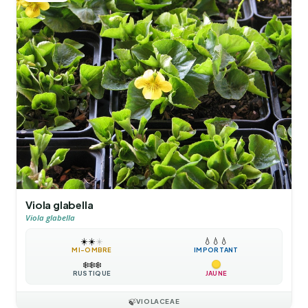
Viola glabella
Viola glabella
☀️
☀️
☀️
💧
💧
💧
MI-OMBRE
IMPORTANT
❄️
❄️
❄️
RUSTIQUE
JAUNE
🍃
VIOLACEAE