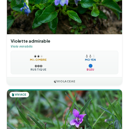
Violette admirable
Viola mirabilis
☀️
☀️
☀️
💧
💧
💧
MI-OMBRE
MOYEN
❄️
❄️
❄️
RUSTIQUE
BLEU
🍃
VIOLACEAE
🪴
VIVACE