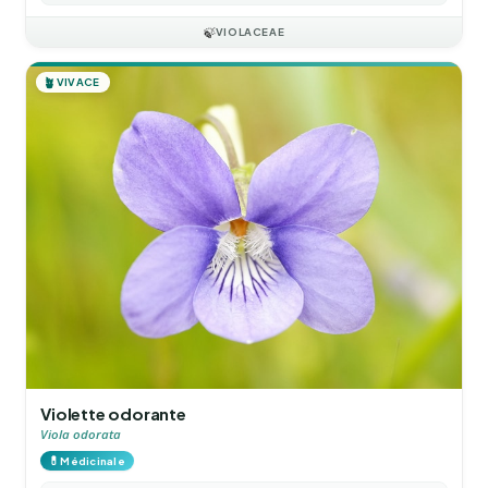
🍃
VIOLACEAE
🪴
VIVACE
Violette odorante
Viola odorata
💊
Médicinale