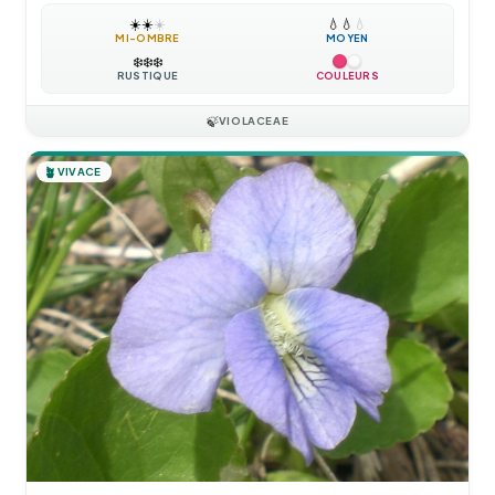
☀️
☀️
☀️
💧
💧
💧
MI-OMBRE
MOYEN
❄️
❄️
❄️
RUSTIQUE
COULEURS
🍃
VIOLACEAE
🪴
VIVACE