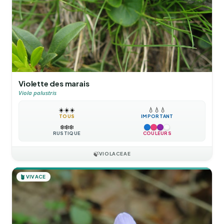
Violette des marais
Viola palustris
☀️
☀️
☀️
💧
💧
💧
TOUS
IMPORTANT
❄️
❄️
❄️
RUSTIQUE
COULEURS
🍃
VIOLACEAE
🪴
VIVACE