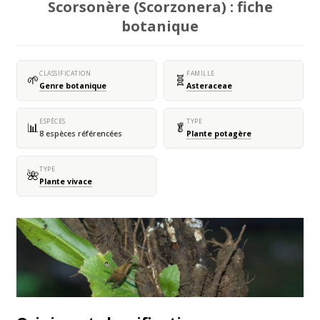
Scorsonère (Scorzonera) : fiche
botanique
CLASSIFICATION
FAMILLE
🌱
🧬
Genre botanique
Asteraceae
ESPÈCES
TYPE
📊
🥬
8 espèces référencées
Plante potagère
TYPE
🌺
Plante vivace