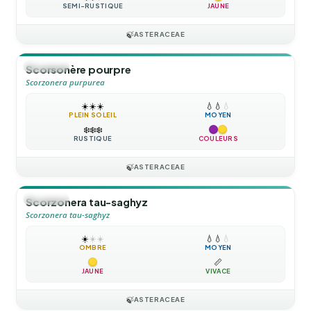
SEMI-RUSTIQUE
JAUNE
🍃
ASTERACEAE
🪴
VIVACE
Scorsonère pourpre
Scorzonera purpurea
☀️
☀️
☀️
💧
💧
💧
PLEIN SOLEIL
MOYEN
❄️
❄️
❄️
RUSTIQUE
COULEURS
🍃
ASTERACEAE
🪴
VIVACE
Scorzonera tau-saghyz
Scorzonera tau-saghyz
☀️
☀️
☀️
💧
💧
💧
OMBRE
MOYEN
📏
JAUNE
VIVACE
🍃
ASTERACEAE