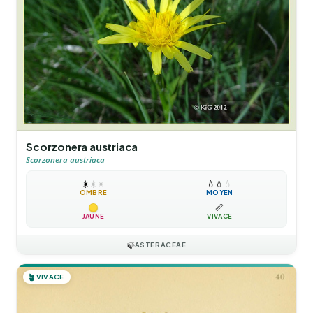
Scorzonera austriaca
Scorzonera austriaca
☀️
☀️
☀️
💧
💧
💧
OMBRE
MOYEN
📏
JAUNE
VIVACE
🍃
ASTERACEAE
🪴
VIVACE