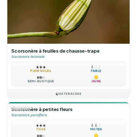
Scorsonère à feuilles de chausse-trape
Scorzonera laciniata
☀️
☀️
☀️
💧
💧
💧
PLEIN SOLEIL
FAIBLE
❄️
❄️
❄️
SEMI-RUSTIQUE
JAUNE
🍃
ASTERACEAE
🪴
VIVACE
Scorsonère à petites fleurs
Scorzonera parviflora
☀️
☀️
☀️
💧
💧
💧
TOUS
MOYEN
❄️
❄️
❄️