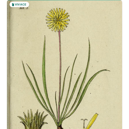
🪴
VIVACE