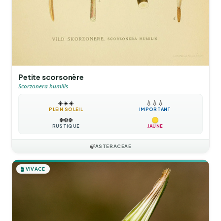
Petite scorsonère
Scorzonera humilis
☀️
☀️
☀️
💧
💧
💧
PLEIN SOLEIL
IMPORTANT
❄️
❄️
❄️
RUSTIQUE
JAUNE
🍃
ASTERACEAE
🪴
VIVACE