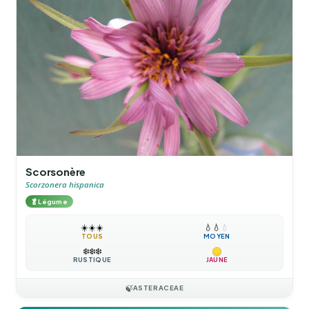
Scorsonère
Scorzonera hispanica
🥬
Légume
☀️
☀️
☀️
💧
💧
💧
TOUS
MOYEN
❄️
❄️
❄️
RUSTIQUE
JAUNE
🍃
ASTERACEAE