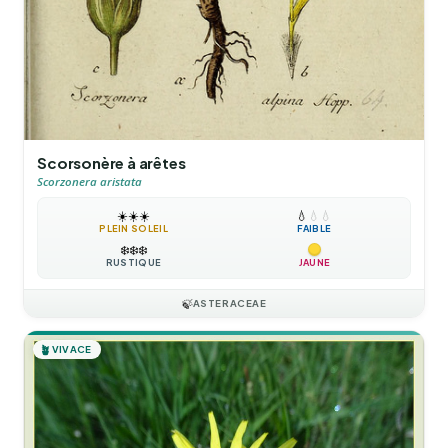
Scorsonère à arêtes
Scorzonera aristata
☀️
☀️
☀️
💧
💧
💧
PLEIN SOLEIL
FAIBLE
❄️
❄️
❄️
RUSTIQUE
JAUNE
🍃
ASTERACEAE
🪴
VIVACE