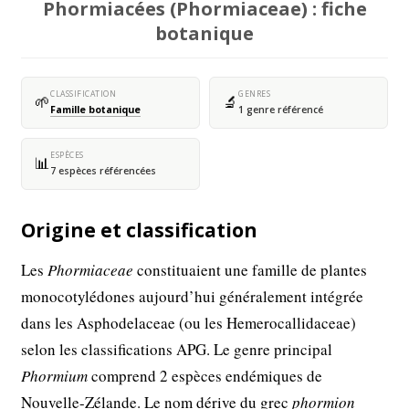
Phormiacées (Phormiaceae) : fiche
botanique
CLASSIFICATION
GENRES
🌱
🔬
Famille botanique
1 genre référencé
ESPÈCES
📊
7 espèces référencées
Origine et classification
Les
Phormiaceae
constituaient une famille de plantes
monocotylédones aujourd’hui généralement intégrée
dans les Asphodelaceae (ou les Hemerocallidaceae)
selon les classifications APG. Le genre principal
Phormium
comprend 2 espèces endémiques de
Nouvelle-Zélande. Le nom dérive du grec
phormion