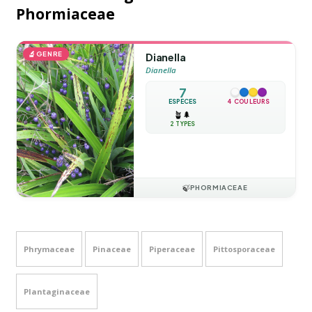
Phormiaceae
🔬
GENRE
Dianella
Dianella
7
ESPÈCES
4 COULEURS
🪴
🌲
2 TYPES
🍃
PHORMIACEAE
Phrymaceae
Pinaceae
Piperaceae
Pittosporaceae
Plantaginaceae