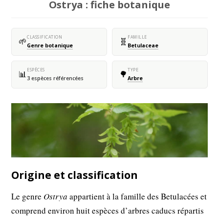
Ostrya : fiche botanique
CLASSIFICATION
FAMILLE
🌱
🧬
Genre botanique
Betulaceae
ESPÈCES
TYPE
📊
🌳
3 espèces référencées
Arbre
Origine et classification
Le genre
Ostrya
appartient à la famille des Betulacées et
comprend environ huit espèces d’arbres caducs répartis