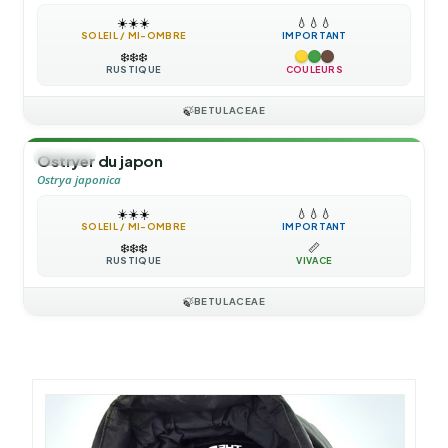
☀️
☀️
☀️
💧
💧
💧
SOLEIL / MI-OMBRE
IMPORTANT
❄️
❄️
❄️
RUSTIQUE
COULEURS
🍃
BETULACEAE
🌳
ARBRE
Ostryer du japon
Ostrya japonica
☀️
☀️
☀️
💧
💧
💧
SOLEIL / MI-OMBRE
IMPORTANT
❄️
❄️
❄️
📏
RUSTIQUE
VIVACE
🍃
BETULACEAE