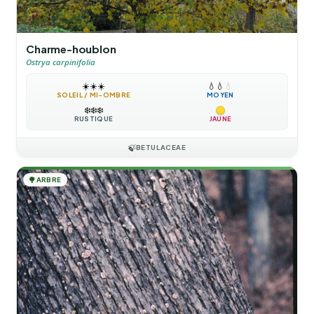
Charme-houblon
Ostrya carpinifolia
☀️
☀️
☀️
💧
💧
💧
SOLEIL / MI-OMBRE
MOYEN
❄️
❄️
❄️
RUSTIQUE
JAUNE
🍃
BETULACEAE
🌳
ARBRE