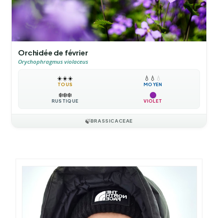
Orchidée de février
Orychophragmus violaceus
☀️
☀️
☀️
💧
💧
💧
TOUS
MOYEN
❄️
❄️
❄️
RUSTIQUE
VIOLET
🍃
BRASSICACEAE