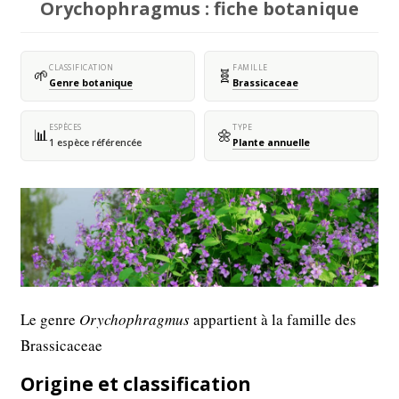
Orychophragmus : fiche botanique
CLASSIFICATION
FAMILLE
🌱
🧬
Genre botanique
Brassicaceae
ESPÈCES
TYPE
📊
🌼
1 espèce référencée
Plante annuelle
Le genre
Orychophragmus
appartient à la famille des
Brassicaceae
Origine et classification