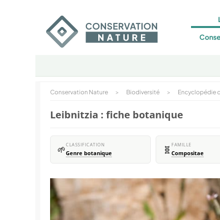
Conse
Conservation Nature
>
Biodiversité
>
Encyclopédie d
Leibnitzia : fiche botanique
CLASSIFICATION
FAMILLE
🌱
🧬
Genre botanique
Compositae