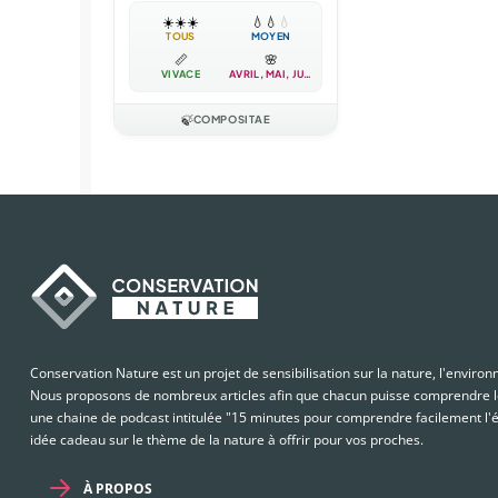
☀️
☀️
☀️
💧
💧
💧
TOUS
MOYEN
📏
🌸
VIVACE
AVRIL, MAI, JUIN…
🍃
COMPOSITAE
Conservation Nature est un projet de sensibilisation sur la nature, l'enviro
Nous proposons de nombreux articles afin que chacun puisse comprendre le
une chaine de podcast intitulée "15 minutes pour comprendre facilement l'é
idée cadeau sur le thème de la nature à offrir pour vos proches.
À PROPOS