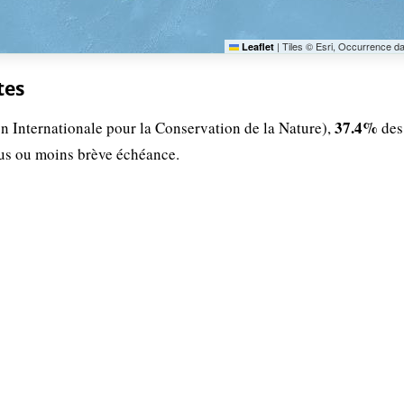
|
Tiles © Esri, Occurrence d
Leaflet
tes
37.4%
n Internationale pour la Conservation de la Nature),
des
lus ou moins brève échéance.