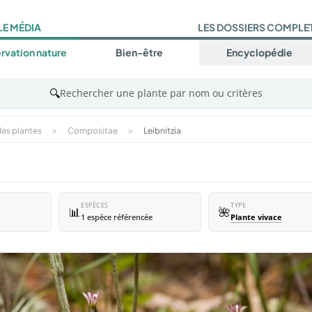
LE MÉDIA
LES DOSSIERS COMPLE
rvation nature
Bien-être
Encyclopédie
🔍
Rechercher une plante par nom ou critères
es plantes
>
Compositae
>
Leibnitzia
ESPÈCES
TYPE
📊
🌺
1 espèce référencée
Plante vivace