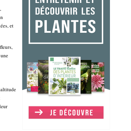
,
en
ées, et
fleurs,
’une
’altitude
t
leur