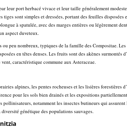
par leur port herbacé vivace et leur taille généralement modeste
 tiges sont simples et dressées, portant des feuilles disposées 
blongue à spatulée, avec des marges entières ou légèrement dent
 un aspect duveteux.
es ou peu nombreux, typiques de la famille des Compositae. Les 
sposées en têtes denses. Les fruits sont des akènes surmontés d
le vent, caractéristique commune aux Asteraceae.
airies alpines, les pentes rocheuses et les lisières forestières d
rence pour les sols bien drainés et les expositions partiellemen
rs pollinisateurs, notamment les insectes butineurs qui assurent 
a diversité génétique des populations sauvages.
nitzia