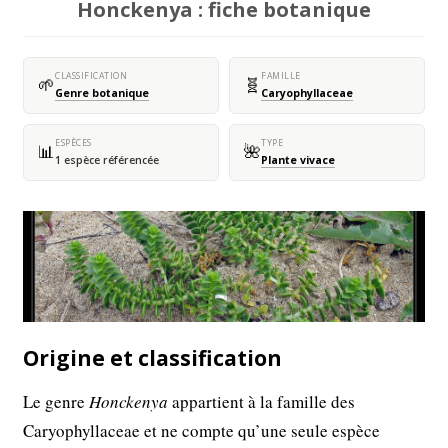
Honckenya : fiche botanique
CLASSIFICATION
FAMILLE
🌱
🧬
Genre botanique
Caryophyllaceae
ESPÈCES
TYPE
📊
🌺
1 espèce référencée
Plante vivace
Origine et classification
Le genre
Honckenya
appartient à la famille des
Caryophyllaceae et ne compte qu’une seule espèce