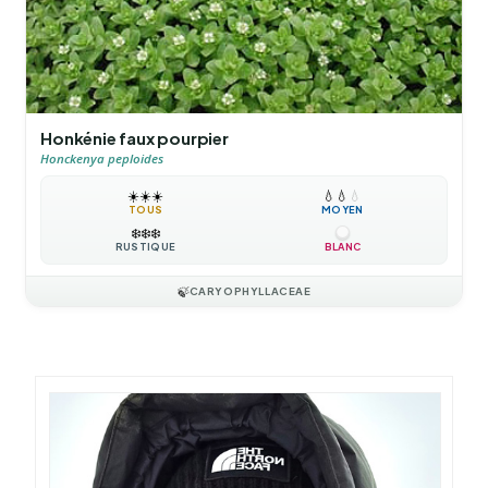
Honkénie faux pourpier
Honckenya peploides
☀️
☀️
☀️
💧
💧
💧
TOUS
MOYEN
❄️
❄️
❄️
RUSTIQUE
BLANC
🍃
CARYOPHYLLACEAE