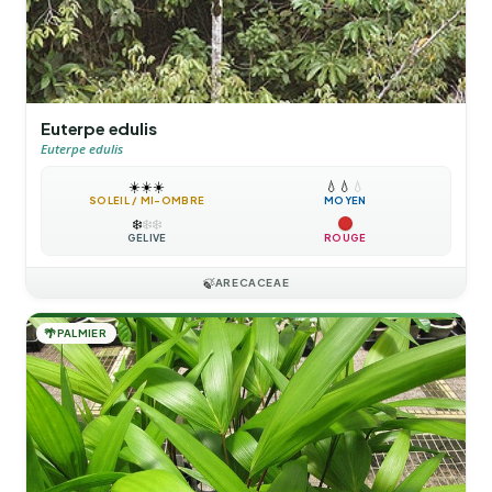
Euterpe edulis
Euterpe edulis
☀️
☀️
☀️
💧
💧
💧
SOLEIL / MI-OMBRE
MOYEN
❄️
❄️
❄️
GÉLIVE
ROUGE
🍃
ARECACEAE
🌴
PALMIER