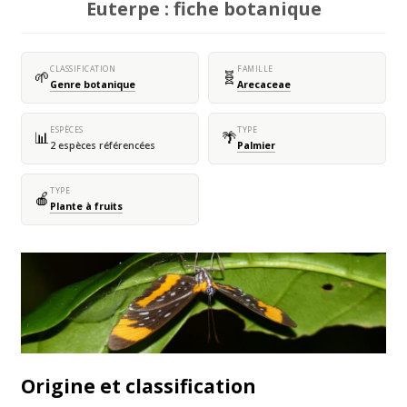
Euterpe : fiche botanique
CLASSIFICATION
FAMILLE
🌱
🧬
Genre botanique
Arecaceae
ESPÈCES
TYPE
📊
🌴
2 espèces référencées
Palmier
TYPE
🍎
Plante à fruits
Origine et classification