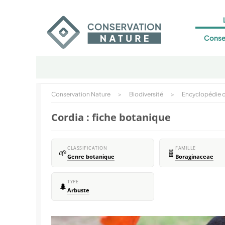
Conse
Conservation Nature
>
Biodiversité
>
Encyclopédie d
Cordia : fiche botanique
CLASSIFICATION
FAMILLE
🌱
🧬
Genre botanique
Boraginaceae
TYPE
🌲
Arbuste