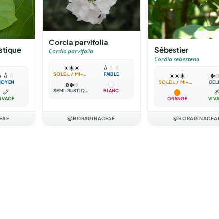
Cordia parvifolia
stique
Sébestier
Cordia parvifolia
Cordia sebestena
☀️
☀️
☀️
💧
💧
💧
SOLEIL / MI-OMBRE
FAIBLE

💧
💧
☀️
☀️
☀️
❄️
❄️
MOYEN
SOLEIL / MI-OMBRE
GÉL
❄️
❄️
❄️
SEMI-RUSTIQUE
BLANC
📏

IVACE
ORANGE
VIV
EAE
🍃
BORAGINACEAE
🍃
BORAGINACEA