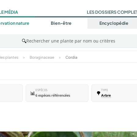
LE MÉDIA
LES DOSSIERS COMPLE
rvation nature
Bien-être
Encyclopédie
🔍
Rechercher une plante par nom ou critères
es plantes
>
Boraginaceae
>
Cordia
ESPÈCES
TYPE
📊
🌳
6 espèces référencées
Arbre