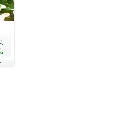
❄️
IVE

ACE
E