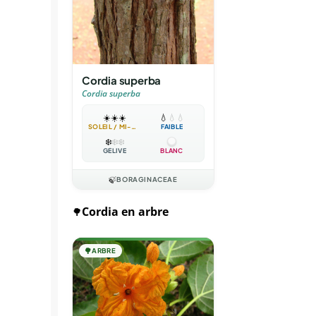
Cordia superba
Cordia superba
☀️
☀️
☀️
💧
💧
💧
SOLEIL / MI-OMBRE
FAIBLE
❄️
❄️
❄️
GÉLIVE
BLANC
🍃
BORAGINACEAE
Cordia en arbre
🌳
🌳
ARBRE