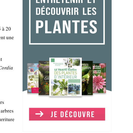
5 à 20
ent une
t
Cordia
urs
 arbres
rriture