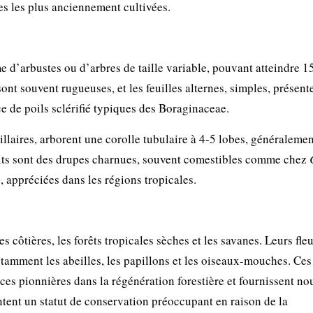
s les plus anciennement cultivées.
 d’arbustes ou d’arbres de taille variable, pouvant atteindre 1
ont souvent rugueuses, et les feuilles alternes, simples, présent
e de poils sclérifié typiques des Boraginaceae.
llaires, arborent une corolle tubulaire à 4-5 lobes, généralemen
uits sont des drupes charnues, souvent comestibles comme chez
, appréciées dans les régions tropicales.
 côtières, les forêts tropicales sèches et les savanes. Leurs fle
notamment les abeilles, les papillons et les oiseaux-mouches. Ces
s pionnières dans la régénération forestière et fournissent nou
entent un statut de conservation préoccupant en raison de la