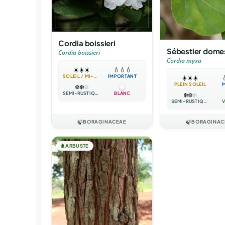
Cordia boissieri
Sébestier dome
Cordia boissieri
Cordia myxa
☀️
☀️
☀️
💧
💧
💧
SOLEIL / MI-OMBRE
IMPORTANT
☀️
☀️
☀️

PLEIN SOLEIL
❄️
❄️
❄️
SEMI-RUSTIQUE
BLANC
❄️
❄️
❄️
SEMI-RUSTIQUE
V
🍃
BORAGINACEAE
🍃
BORAGINAC
🌲
ARBUSTE