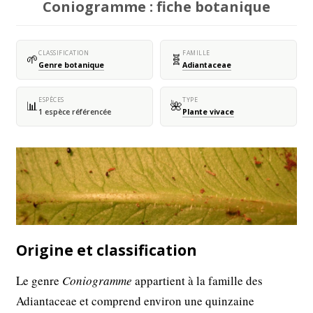
Coniogramme : fiche botanique
CLASSIFICATION
FAMILLE
🌱
🧬
Genre botanique
Adiantaceae
ESPÈCES
TYPE
📊
🌺
1 espèce référencée
Plante vivace
Origine et classification
Le genre
Coniogramme
appartient à la famille des
Adiantaceae et comprend environ une quinzaine