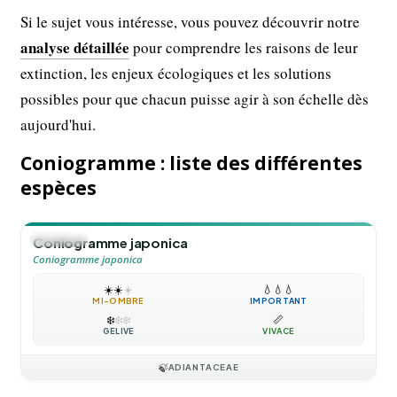
Si le sujet vous intéresse, vous pouvez découvrir notre
analyse détaillée
pour comprendre les raisons de leur
extinction, les enjeux écologiques et les solutions
possibles pour que chacun puisse agir à son échelle dès
aujourd'hui.
Coniogramme : liste des différentes
espèces
🪴
VIVACE
Coniogramme japonica
Coniogramme japonica
☀️
☀️
☀️
💧
💧
💧
MI-OMBRE
IMPORTANT
❄️
❄️
❄️
📏
GÉLIVE
VIVACE
🍃
ADIANTACEAE