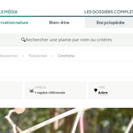
LE MÉDIA
LES DOSSIERS COMPLE
rvation nature
Bien-être
Encyclopédie
🔍
Rechercher une plante par nom ou critères
es plantes
>
Rubiaceae
>
Cinchona
ESPÈCES
TYPE
📊
🌳
1 espèce référencée
Arbre