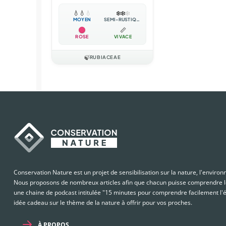
💧
💧
💧
❄️
❄️
❄️
MOYEN
SEMI-RUSTIQUE
📏
ROSE
VIVACE
🍃
RUBIACEAE
Conservation Nature est un projet de sensibilisation sur la nature, l'enviro
Nous proposons de nombreux articles afin que chacun puisse comprendre le
une chaine de podcast intitulée "15 minutes pour comprendre facilement l'é
idée cadeau sur le thème de la nature à offrir pour vos proches.
À PROPOS