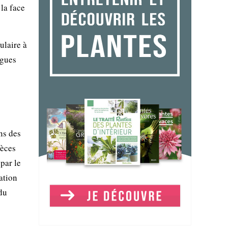
 la face
ulaire à
ngues
ns des
pèces
par le
ation
du