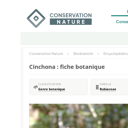
Conse
Conservation Nature
>
Biodiversité
>
Encyclopédie d
Cinchona : fiche botanique
CLASSIFICATION
FAMILLE
🌱
🧬
Genre botanique
Rubiaceae