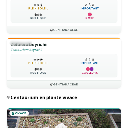
☀️
☀️
☀️
💧
💧
💧
PLEIN SOLEIL
IMPORTANT
❄️
❄️
❄️
RUSTIQUE
ROSE
🍃
GENTIANACEAE
🌻
ANNUELLE
Zeltnera beyrichii
Centaurium beyrichii
☀️
☀️
☀️
💧
💧
💧
PLEIN SOLEIL
IMPORTANT
❄️
❄️
❄️
RUSTIQUE
COULEURS
🍃
GENTIANACEAE
Centaurium en plante vivace
🌺
🪴
VIVACE