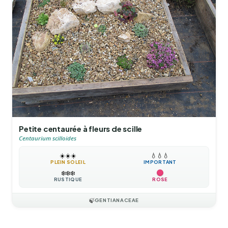
Petite centaurée à fleurs de scille
Centaurium scilloides
☀️
☀️
☀️
💧
💧
💧
PLEIN SOLEIL
IMPORTANT
❄️
❄️
❄️
RUSTIQUE
ROSE
🍃
GENTIANACEAE