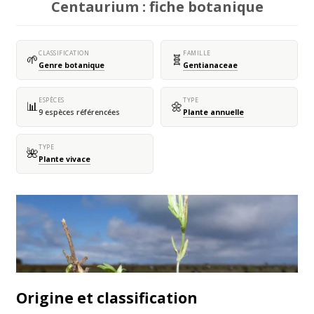
Centaurium : fiche botanique
CLASSIFICATION
FAMILLE
🌱
🧬
Genre botanique
Gentianaceae
ESPÈCES
TYPE
📊
🌼
9 espèces référencées
Plante annuelle
TYPE
🌺
Plante vivace
Origine et classification