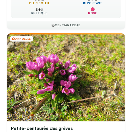
PLEIN SOLEIL
IMPORTANT
❄️
❄️
❄️
RUSTIQUE
ROSE
🍃
GENTIANACEAE
🌻
ANNUELLE
Petite-centaurée des grèves