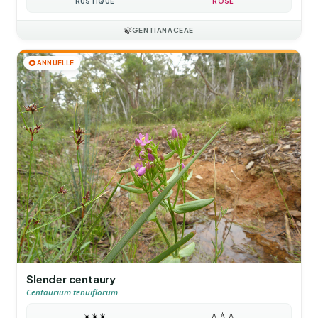
RUSTIQUE
ROSE
🍃
GENTIANACEAE
🌻
ANNUELLE
Slender centaury
Centaurium tenuiflorum
☀️
☀️
☀️
💧
💧
💧