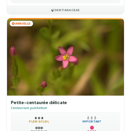
🍃
GENTIANACEAE
🌻
ANNUELLE
Petite-centaurée délicate
Centaurium pulchellum
☀️
☀️
☀️
💧
💧
💧
PLEIN SOLEIL
IMPORTANT
❄️
❄️
❄️