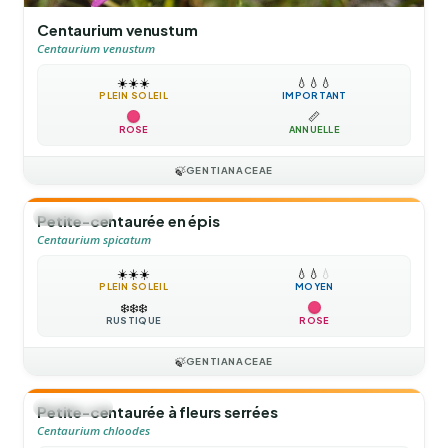
Centaurium venustum
Centaurium venustum
☀️
☀️
☀️
💧
💧
💧
PLEIN SOLEIL
IMPORTANT
📏
ROSE
ANNUELLE
🍃
GENTIANACEAE
🌻
ANNUELLE
Petite-centaurée en épis
Centaurium spicatum
☀️
☀️
☀️
💧
💧
💧
PLEIN SOLEIL
MOYEN
❄️
❄️
❄️
RUSTIQUE
ROSE
🍃
GENTIANACEAE
🌻
ANNUELLE
Petite-centaurée à fleurs serrées
Centaurium chloodes