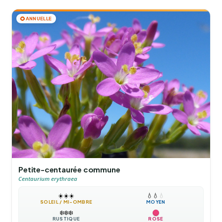
🌻
ANNUELLE
Petite-centaurée commune
Centaurium erythraea
☀️
☀️
☀️
💧
💧
💧
SOLEIL / MI-OMBRE
MOYEN
❄️
❄️
❄️
RUSTIQUE
ROSE