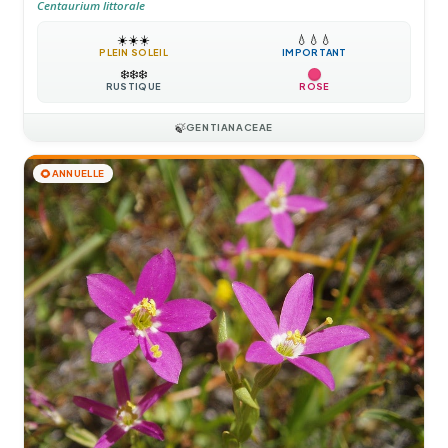
Centaurium littorale
☀️
☀️
☀️
💧
💧
💧
PLEIN SOLEIL
IMPORTANT
❄️
❄️
❄️
RUSTIQUE
ROSE
🍃
GENTIANACEAE
🌻
ANNUELLE