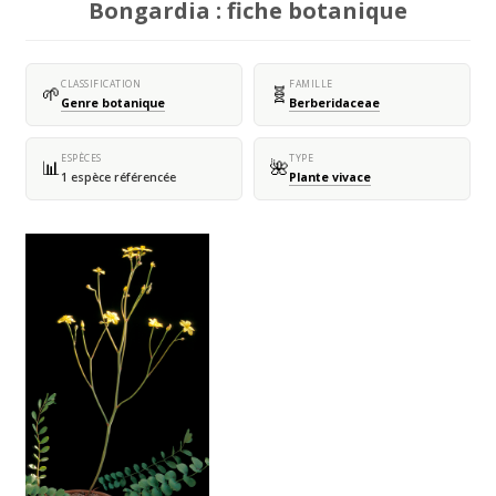
Bongardia : fiche botanique
CLASSIFICATION
FAMILLE
🌱
🧬
Genre botanique
Berberidaceae
ESPÈCES
TYPE
📊
🌺
1 espèce référencée
Plante vivace