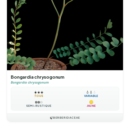
Bongardia chrysogonum
Bongardia chrysogonum
☀️
☀️
☀️
💧
💧
💧
TOUS
VARIABLE
❄️
❄️
❄️
SEMI-RUSTIQUE
JAUNE
🍃
BERBERIDACEAE