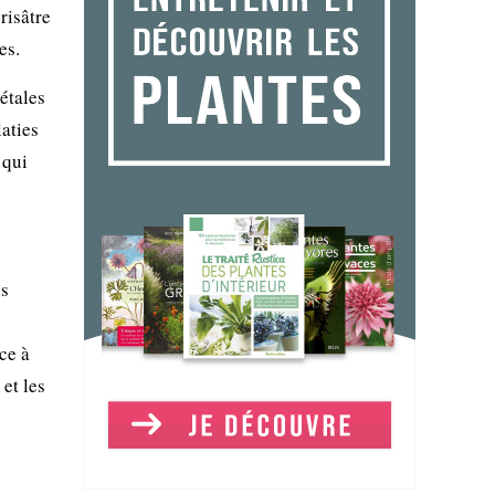
risâtre
es.
étales
laties
 qui
es
ce à
 et les