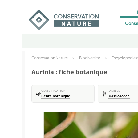
Conse
Conservation Nature
>
Biodiversité
>
Encyclopédie d
Aurinia : fiche botanique
CLASSIFICATION
FAMILLE
🌱
🧬
Genre botanique
Brassicaceae