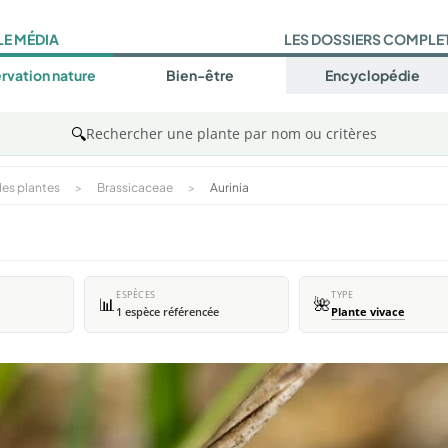
LE MÉDIA
LES DOSSIERS COMPLE
rvation nature
Bien-être
Encyclopédie
🔍
Rechercher une plante par nom ou critères
es plantes
>
Brassicaceae
>
Aurinia
ESPÈCES
TYPE
📊
🌺
1 espèce référencée
Plante vivace