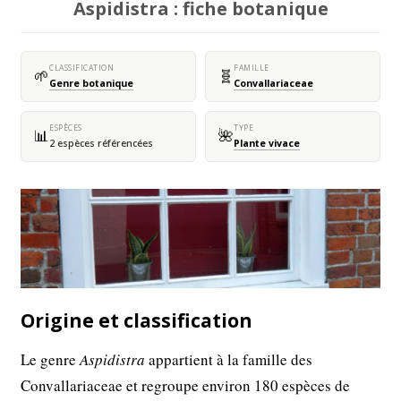
Aspidistra : fiche botanique
CLASSIFICATION
FAMILLE
🌱
🧬
Genre botanique
Convallariaceae
ESPÈCES
TYPE
📊
🌺
2 espèces référencées
Plante vivace
Origine et classification
Le genre
Aspidistra
appartient à la famille des
Convallariaceae et regroupe environ 180 espèces de