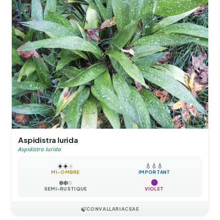
Aspidistra lurida
Aspidistra lurida
☀️
☀️
☀️
💧
💧
💧
MI-OMBRE
IMPORTANT
❄️
❄️
❄️
SEMI-RUSTIQUE
VIOLET
🍃
CONVALLARIACEAE