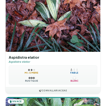
Aspidistra elatior
Aspidistra elatior
☀️
☀️
☀️
💧
💧
💧
MI-OMBRE
FAIBLE
❄️
❄️
❄️
RUSTIQUE
BLANC
🍃
CONVALLARIACEAE
🪴
VIVACE