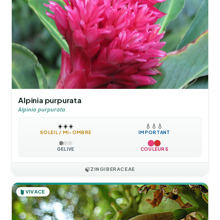
Alpinia purpurata
Alpinia purpurata
☀️
☀️
☀️
💧
💧
💧
SOLEIL / MI-OMBRE
IMPORTANT
❄️
❄️
❄️
GÉLIVE
COULEURS
🍃
ZINGIBERACEAE
🪴
VIVACE