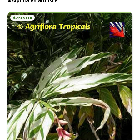
Alpinia en arbuste
🌲
🌲
ARBUSTE