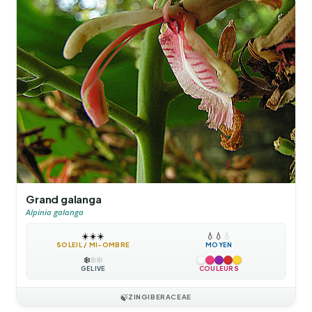
Grand galanga
Alpinia galanga
☀️
☀️
☀️
💧
💧
💧
SOLEIL / MI-OMBRE
MOYEN
❄️
❄️
❄️
GÉLIVE
COULEURS
🍃
ZINGIBERACEAE