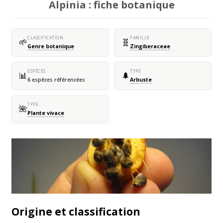
Alpinia : fiche botanique
CLASSIFICATION
FAMILLE
🌱
🧬
Genre botanique
Zingiberaceae
ESPÈCES
TYPE
📊
🌲
6 espèces référencées
Arbuste
TYPE
🌺
Plante vivace
Origine et classification