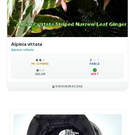
Alpinia vittata
Alpinia vittata
☀️
☀️
☀️
💧
💧
💧
MI-OMBRE
FAIBLE
❄️
❄️
❄️
GÉLIVE
VERT
🍃
ZINGIBERACEAE