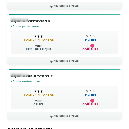
🍃
ZINGIBERACEAE
🪴
VIVACE
Alpinia formosana
Alpinia formosana
☀️
☀️
☀️
💧
💧
💧
SOLEIL / MI-OMBRE
MOYEN
❄️
❄️
❄️
SEMI-RUSTIQUE
COULEURS
🍃
ZINGIBERACEAE
🪴
VIVACE
Alpinia malaccensis
Alpinia malaccensis
☀️
☀️
☀️
💧
💧
💧
SOLEIL / MI-OMBRE
MOYEN
❄️
❄️
❄️
GÉLIVE
COULEURS
🍃
ZINGIBERACEAE