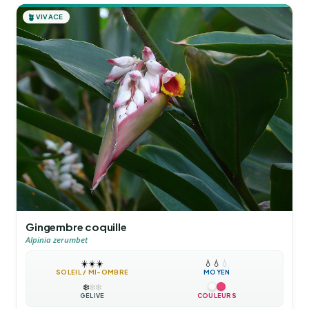
🪴
VIVACE
Gingembre coquille
Alpinia zerumbet
☀️
☀️
☀️
💧
💧
💧
SOLEIL / MI-OMBRE
MOYEN
❄️
❄️
❄️
GÉLIVE
COULEURS