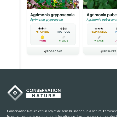
Agrimonia gryposepala
Agrimonia pube
Agrimonia gryposepala
Agrimonia pubescens
☀️
☀️
☀️
❄️
❄️
❄️
☀️
☀️
☀️

MI-OMBRE
RUSTIQUE
PLEIN SOLEIL
📏
📏
JAUNE
VIVACE
VIVACE
J
🍃
ROSACEAE
🍃
ROSACEA
Conservation Nature est un projet de sensibilisation sur la nature, l'enviro
Nous proposons de nombreux articles afin que chacun puisse comprendre le