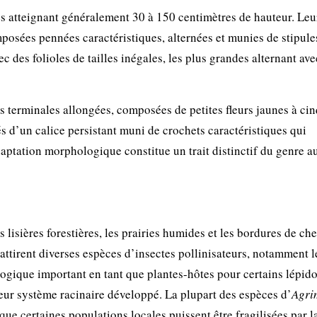
s atteignant généralement 30 à 150 centimètres de hauteur. Leur
mposées pennées caractéristiques, alternées et munies de stipule
ec des folioles de tailles inégales, les plus grandes alternant ave
s terminales allongées, composées de petites fleurs jaunes à cin
és d’un calice persistant muni de crochets caractéristiques qui
daptation morphologique constitue un trait distinctif du genre a
 lisières forestières, les prairies humides et les bordures de ch
attirent diverses espèces d’insectes pollinisateurs, notamment l
cologique important en tant que plantes-hôtes pour certains lépid
 leur système racinaire développé. La plupart des espèces d’
Agri
que certaines populations locales puissent être fragilisées par l