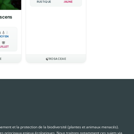
RUSTIQUE
JAUNE
scens

💧
💧
MOYEN
🌸
UILLET
E
🍃
ROSACEAE
nnement et la protection de la biodiversité (plantes et animaux menacés).
s principaux enjeux écologiques. Nous traitons notamment ces sujets via