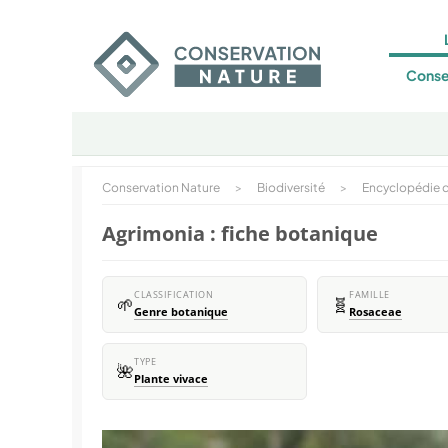
Conse
Conservation Nature
>
Biodiversité
>
Encyclopédie d
Agrimonia : fiche botanique
CLASSIFICATION
FAMILLE
🌱
🧬
Genre botanique
Rosaceae
TYPE
🌺
Plante vivace