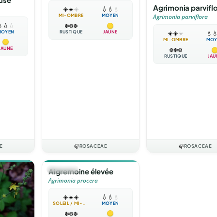
Agrimonia parvifl
☀️
☀️
☀️
💧
💧
💧
MI-OMBRE
MOYEN
Agrimonia parviflora

💧
💧
❄️
❄️
❄️
MOYEN
RUSTIQUE
JAUNE
☀️
☀️
☀️
💧

MI-OMBRE
MOY
JAUNE
❄️
❄️
❄️
RUSTIQUE
JAU
E
🍃
ROSACEAE
🍃
ROSACEAE
🪴
VIVACE
Aigremoine élevée
Agrimonia procera
☀️
☀️
☀️
💧
💧
💧
SOLEIL / MI-OMBRE
MOYEN
❄️
❄️
❄️