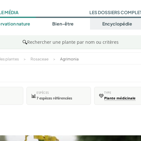
LE MÉDIA
LES DOSSIERS COMPLE
rvation nature
Bien-être
Encyclopédie
🔍
Rechercher une plante par nom ou critères
es plantes
>
Rosaceae
>
Agrimonia
ESPÈCES
TYPE
📊
💚
7 espèces référencées
Plante médicinale