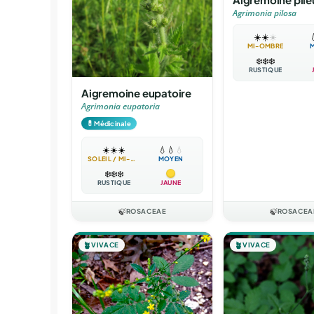
Agrimonia pilosa
☀️
☀️
☀️

MI-OMBRE
❄️
❄️
❄️
RUSTIQUE
Aigremoine eupatoire
Agrimonia eupatoria
💊
Médicinale
☀️
☀️
☀️
💧
💧
💧
SOLEIL / MI-OMBRE
MOYEN
❄️
❄️
❄️
RUSTIQUE
JAUNE
🍃
ROSACEAE
🍃
ROSACEA
🪴
VIVACE
🪴
VIVACE