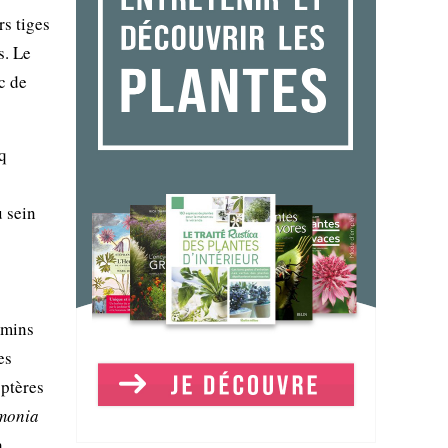
s tiges
s. Le
c de
q
u sein
emins
es
optères
monia
a