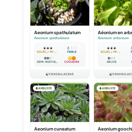
Aéonium en arb
Aeonium spathulatum
Aeonium arboreum
Aeonium spathulatum
☀️
☀️
☀️

☀️
☀️
☀️
💧
💧
💧
SOLEIL / MI-OMBRE
SOLEIL / MI-OMBRE
FAIBLE
❄️
❄️
❄️
❄️
❄️
❄️
GÉLIVE
SEMI-RUSTIQUE
COULEURS
🍃
CRASSULACEAE
🍃
CRASSULAC
🌲
ARBUSTE
🌲
ARBUSTE
Aeonium cuneatum
Aeonium gooch