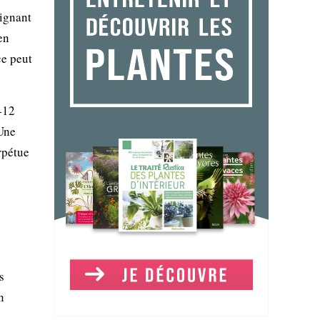
eignant
en
ce peut
-12
 Une
rpétue
s
n