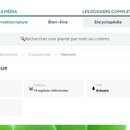
LE MÉDIA
LES DOSSIERS COMPLE
rvation nature
Bien-être
Encyclopédie
🔍
Rechercher une plante par nom ou critères
es plantes
>
Crassulaceae
>
Aeonium
que
ESPÈCES
TYPE
📊
🌲
19 espèces référencées
Arbuste