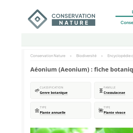
Conse
Conservation Nature
>
Biodiversité
>
Encyclopédie d
Aéonium (Aeonium) : fiche botani
CLASSIFICATION
FAMILLE
🌱
🧬
Genre botanique
Crassulaceae
TYPE
TYPE
🌼
🌺
Plante annuelle
Plante vivace