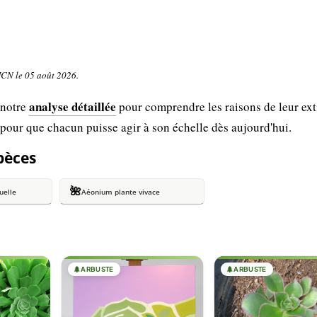
UICN le 05 août 2026.
analyse détaillée
 notre
pour comprendre les raisons de leur ext
 pour que chacun puisse agir à son échelle dès aujourd'hui.
spèces
🌺
uelle
Aéonium plante vivace
🌲
ARBUSTE
🌲
ARBUSTE