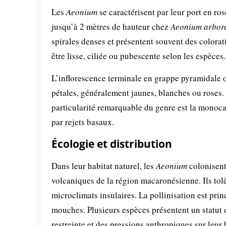
Les
Aeonium
se caractérisent par leur port en ros
jusqu’à 2 mètres de hauteur chez
Aeonium arbor
spirales denses et présentent souvent des colorat
être lisse, ciliée ou pubescente selon les espèces.
L’inflorescence terminale en grappe pyramidale 
pétales, généralement jaunes, blanches ou roses. 
particularité remarquable du genre est la monocar
par rejets basaux.
Écologie et distribution
Dans leur habitat naturel, les
Aeonium
colonisent
volcaniques de la région macaronésienne. Ils tolè
microclimats insulaires. La pollinisation est prin
mouches. Plusieurs espèces présentent un statut 
restreinte et des pressions anthropiques sur leur 