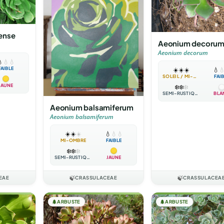
ense
Aeonium decoru
Aeonium decorum

💧
💧
FAIBLE
☀️
☀️
☀️
💧

SOLEIL / MI-OMBRE
FAI
JAUNE
❄️
❄️
❄️
SEMI-RUSTIQUE
BLA
Aeonium balsamiferum
Aeonium balsamiferum
☀️
☀️
☀️
💧
💧
💧
MI-OMBRE
FAIBLE
❄️
❄️
❄️
SEMI-RUSTIQUE
JAUNE
EAE
🍃
CRASSULACEAE
🍃
CRASSULACEA
🌲
ARBUSTE
🌲
ARBUSTE