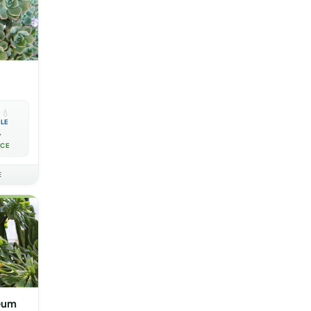

💧
BLE

ACE
E
eum