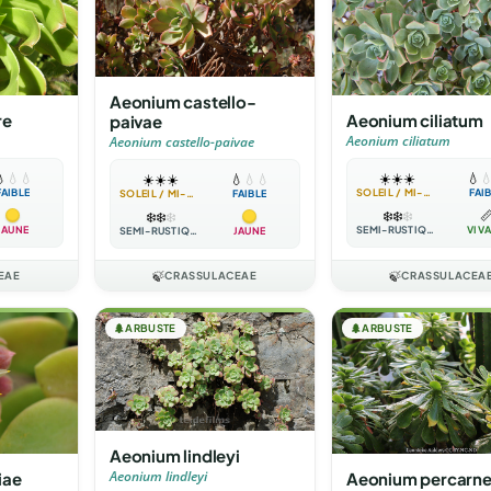
Aeonium castello-
re
Aeonium ciliatum
paivae
Aeonium ciliatum
Aeonium castello-paivae

💧
💧
☀️
☀️
☀️
💧

☀️
☀️
☀️
💧
💧
💧
FAIBLE
SOLEIL / MI-OMBRE
FAI
SOLEIL / MI-OMBRE
FAIBLE
❄️
❄️
❄️

❄️
❄️
❄️
JAUNE
SEMI-RUSTIQUE
VIV
SEMI-RUSTIQUE
JAUNE
EAE
🍃
CRASSULACEAE
🍃
CRASSULACEA
🌲
ARBUSTE
🌲
ARBUSTE
Aeonium lindleyi
iae
Aeonium percarn
Aeonium lindleyi