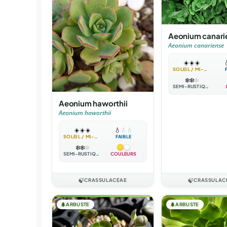
Aeonium canari
Aeonium canariense
☀️
☀️
☀️

SOLEIL / MI-OMBRE
❄️
❄️
❄️
SEMI-RUSTIQUE
Aeonium haworthii
Aeonium haworthii
☀️
☀️
☀️
💧
💧
💧
SOLEIL / MI-OMBRE
FAIBLE
❄️
❄️
❄️
SEMI-RUSTIQUE
COULEURS
🍃
CRASSULACEAE
🍃
CRASSULAC
🌲
ARBUSTE
🌲
ARBUSTE