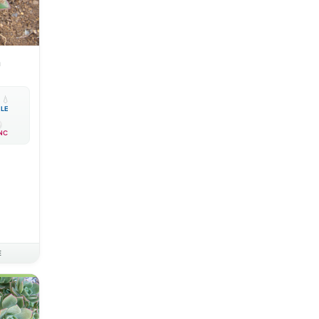
m

💧
BLE
NC
E