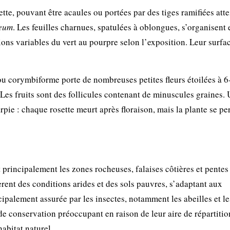
ette, pouvant être acaules ou portées par des tiges ramifiées att
eum
. Les feuilles charnues, spatulées à oblongues, s’organisent 
ions variables du vert au pourpre selon l’exposition. Leur surfa
ou corymbiforme porte de nombreuses petites fleurs étoilées à 6
Les fruits sont des follicules contenant de minuscules graines.
pie : chaque rosette meurt après floraison, mais la plante se pe
 principalement les zones rocheuses, falaises côtières et pentes
rent des conditions arides et des sols pauvres, s’adaptant aux
cipalement assurée par les insectes, notamment les abeilles et le
de conservation préoccupant en raison de leur aire de répartitio
habitat naturel.