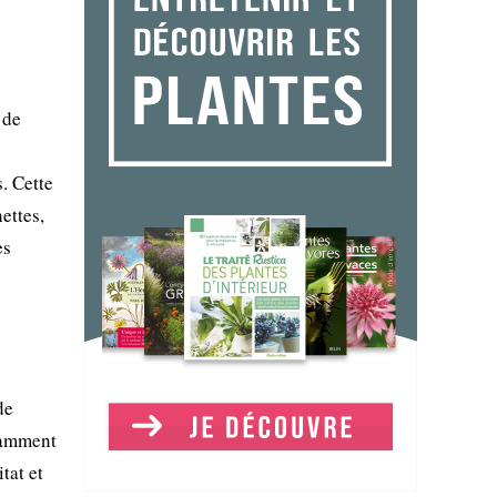
 de
s. Cette
ettes,
es
de
otamment
tat et