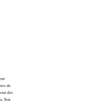
ent
bres de
pour des
ca. Son