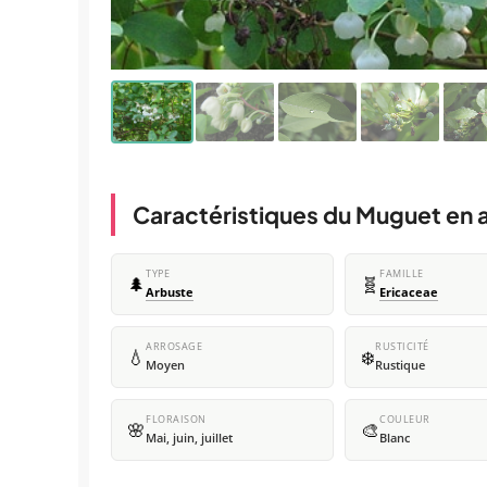
Caractéristiques du Muguet en 
TYPE
FAMILLE
🌲
🧬
Arbuste
Ericaceae
ARROSAGE
RUSTICITÉ
💧
❄️
Moyen
Rustique
FLORAISON
COULEUR
🌸
🎨
Mai, juin, juillet
Blanc