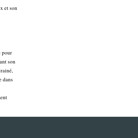
ux et son
e pour
tant son
rainé,
ée dans
ment