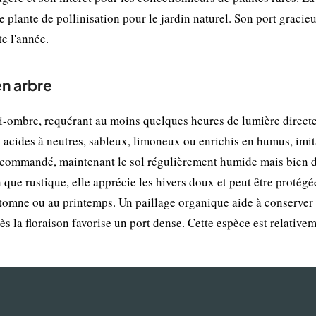
e plante de pollinisation pour le jardin naturel. Son port gracie
te l'année.
en arbre
mi-ombre, requérant au moins quelques heures de lumière direct
s acides à neutres, sableux, limoneux ou enrichis en humus, imi
ecommandé, maintenant le sol régulièrement humide mais bien d
n que rustique, elle apprécie les hivers doux et peut être protég
'automne ou au printemps. Un paillage organique aide à conserver
près la floraison favorise un port dense. Cette espèce est relative