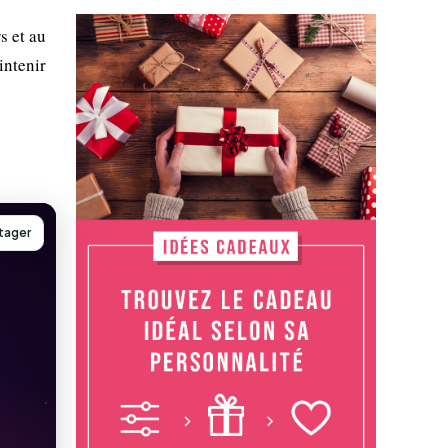
s et au
intenir