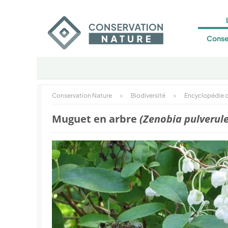
Conse
Conservation Nature
>
Biodiversité
>
Encyclopédie d
Muguet en arbre
(Zenobia pulverul