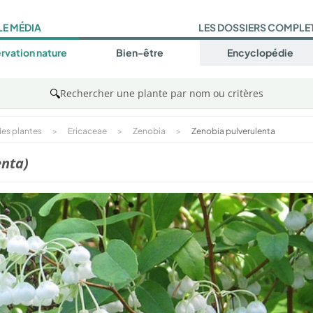
LE MÉDIA
LES DOSSIERS COMPLE
rvation nature
Bien-être
Encyclopédie
🔍
Rechercher une plante par nom ou critères
es plantes
>
Ericaceae
>
Zenobia
>
Zenobia pulverulenta
enta)