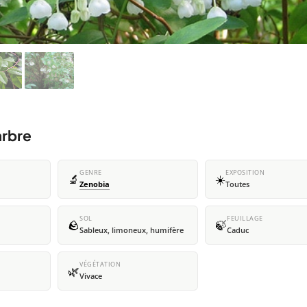
arbre
GENRE
EXPOSITION
🔬
☀️
Zenobia
Toutes
SOL
FEUILLAGE
🪨
🍃
Sableux, limoneux, humifère
Caduc
VÉGÉTATION
🌿
Vivace