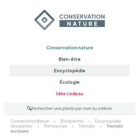
Conservation nature
Bien-être
Encyclopédie
Écologie
Idée cadeau
🔍
Rechercher une plante par nom ou critères
Conservation Nature
>
Biodiversité
>
Encyclopédie
des plantes
>
Primulaceae
>
Trientalis
>
Trientalis
europaea