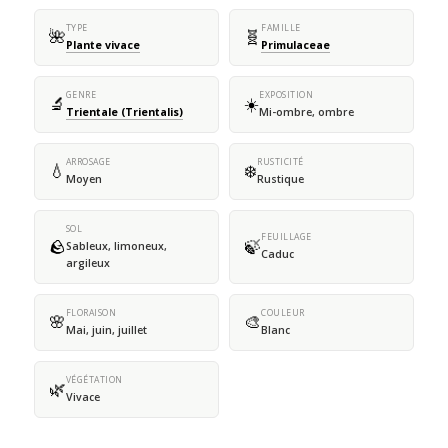
TYPE
FAMILLE
🌺
🧬
Plante vivace
Primulaceae
GENRE
EXPOSITION
🔬
☀️
Trientale (Trientalis)
Mi-ombre, ombre
ARROSAGE
RUSTICITÉ
💧
❄️
Moyen
Rustique
SOL
FEUILLAGE
🪨
🍃
Sableux, limoneux,
Caduc
argileux
FLORAISON
COULEUR
🌸
🎨
Mai, juin, juillet
Blanc
VÉGÉTATION
🌿
Vivace