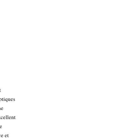
t
ptiques
ne
cellent
de
ce et