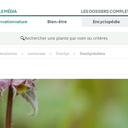
LE MÉDIA
LES DOSSIERS COMPLE
rvation nature
Bien-être
Encyclopédie
🔍
Rechercher une plante par nom ou critères
es plantes
>
Lamiaceae
>
Stachys
>
Stachys bullata