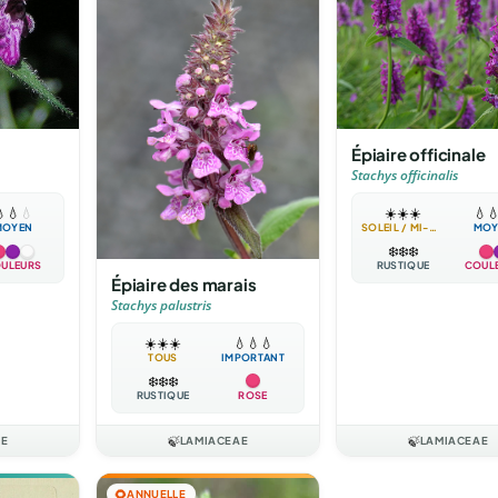
Épiaire officinale
Stachys officinalis
☀️
☀️
☀️
💧


💧
💧
SOLEIL / MI-OMBRE
MOY
MOYEN
❄️
❄️
❄️
RUSTIQUE
COUL
ULEURS
Épiaire des marais
Stachys palustris
☀️
☀️
☀️
💧
💧
💧
TOUS
IMPORTANT
❄️
❄️
❄️
RUSTIQUE
ROSE
AE
🍃
LAMIACEAE
🍃
LAMIACEAE
🌻
ANNUELLE