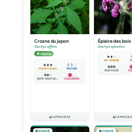
Crosne du japon
Épiaire des bois
Stachys affinis
Stachys sylvatica
🥬
Légume
☀️
☀️
☀️

MI-OMBRE
☀️
☀️
☀️
💧
💧
💧
❄️
❄️
❄️
PLEIN SOLEIL
MOYEN
RUSTIQUE
CO
❄️
❄️
❄️
SEMI-RUSTIQUE
COULEURS
🍃
LAMIACEAE
🍃
LAMIACE
🪴
VIVACE
🪴
VIVACE