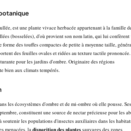
 botanique
lée, est une plante vivace herbacée appartenant à la famille d
llées (bosselées), d'où provient son nom latin, qui lui confèrent
èce forme des touffes compactes de petite à moyenne taille, géné
ortent des feuilles ovales et ridées au texture tactile prononcée
cturante pour les jardins d'ombre. Originaire des régions
te bien aux climats tempérés.
n
dans les écosystèmes d'ombre et de mi-ombre où elle pousse. Ses
ptembre, constituent une source de nectar précieuse pour les abe
à soutenir les populations d'insectes auxiliaires dans les habita
disparition des plantes
ces menacées, la
sauvages des zones