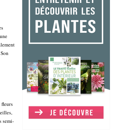
es
 une
ralement
. Son
 fleurs
illes,
ts semi-