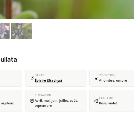
ullata
GENRE
EXPOSITION
🔬
☀️
Épiaire (Stachys)
Mi-ombre, ombre
FLORAISON
COULEUR
🌸
🎨
Avril, mai, juin, juillet, août,
 argileux
Rose, violet
septembre