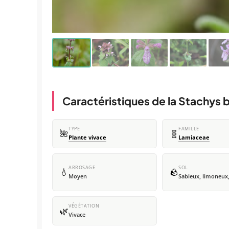
Caractéristiques de la Stachys b
TYPE
FAMILLE
🌺
🧬
Plante vivace
Lamiaceae
ARROSAGE
SOL
💧
🪨
Moyen
Sableux, limoneux,
VÉGÉTATION
🌿
Vivace