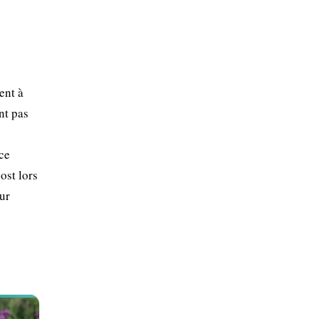
ent à
nt pas
ce
ost lors
our