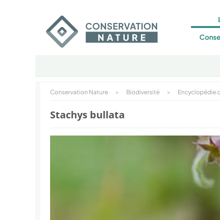
Conse
Conservation Nature
>
Biodiversité
>
Encyclopédie d
Stachys bullata