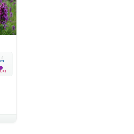

💧
EN
EURS