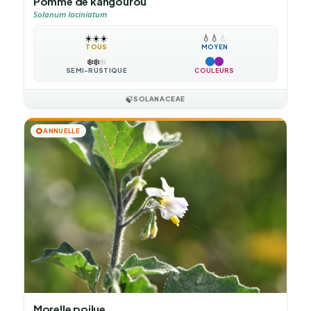
Pomme de kangourou
Solanum laciniatum
☀️
☀️
☀️
💧
💧
💧
TOUS
MOYEN
❄️
❄️
❄️
SEMI-RUSTIQUE
COULEURS
🍃
SOLANACEAE
🌻
ANNUELLE
Morelle poilue