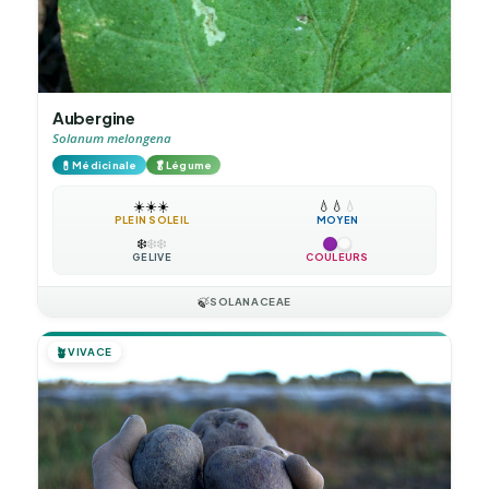
Aubergine
Solanum melongena
💊
🥬
Médicinale
Légume
☀️
☀️
☀️
💧
💧
💧
PLEIN SOLEIL
MOYEN
❄️
❄️
❄️
GÉLIVE
COULEURS
🍃
SOLANACEAE
🪴
VIVACE