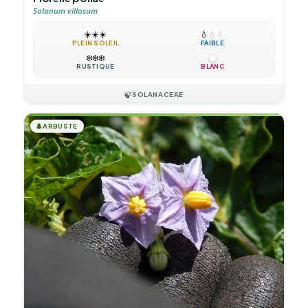
Solanum villosum
☀️
☀️
☀️
💧
💧
💧
PLEIN SOLEIL
FAIBLE
❄️
❄️
❄️
RUSTIQUE
BLANC
🍃
SOLANACEAE
🌲
ARBUSTE