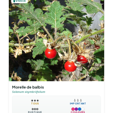
🪴
VIVACE
Morelle de balbis
Solanum sisymbriifolium
☀️
☀️
☀️
💧
💧
💧
TOUS
IMPORTANT
❄️
❄️
❄️
RUSTIQUE
COULEURS