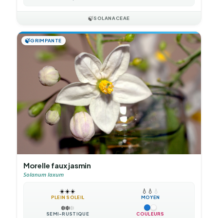
🍃
SOLANACEAE
🍃
GRIMPANTE
Morelle faux jasmin
Solanum laxum
☀️
☀️
☀️
💧
💧
💧
PLEIN SOLEIL
MOYEN
❄️
❄️
❄️
SEMI-RUSTIQUE
COULEURS