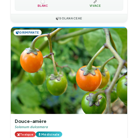
📏
BLANC
VIVACE
🍃
SOLANACEAE
🍃
GRIMPANTE
Douce-amère
Solanum dulcamara
☠️
💊
Toxique
Médicinale