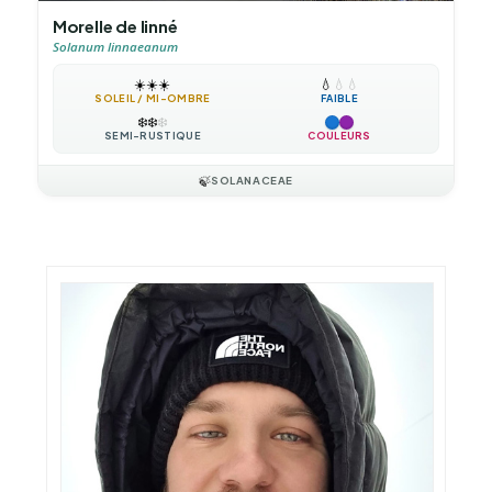
Morelle de linné
Solanum linnaeanum
☀️
☀️
☀️
💧
💧
💧
SOLEIL / MI-OMBRE
FAIBLE
❄️
❄️
❄️
SEMI-RUSTIQUE
COULEURS
🍃
SOLANACEAE