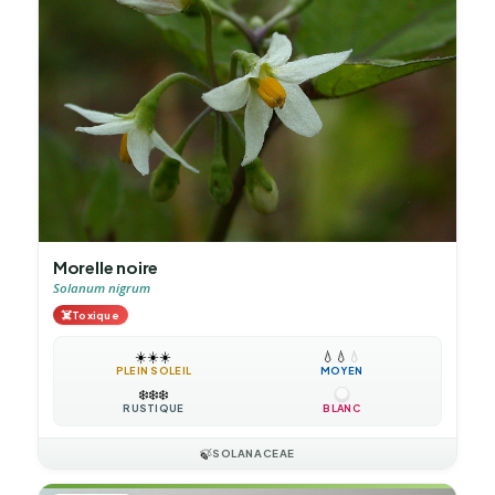
Morelle noire
Solanum nigrum
☠️
Toxique
☀️
☀️
☀️
💧
💧
💧
PLEIN SOLEIL
MOYEN
❄️
❄️
❄️
RUSTIQUE
BLANC
🍃
SOLANACEAE