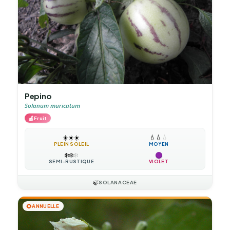
Pepino
Solanum muricatum
🍎
Fruit
☀️
☀️
☀️
💧
💧
💧
PLEIN SOLEIL
MOYEN
❄️
❄️
❄️
SEMI-RUSTIQUE
VIOLET
🍃
SOLANACEAE
🌻
ANNUELLE