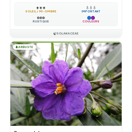
☀️
☀️
☀️
💧
💧
💧
SOLEIL / MI-OMBRE
IMPORTANT
❄️
❄️
❄️
RUSTIQUE
COULEURS
🍃
SOLANACEAE
🌲
ARBUSTE