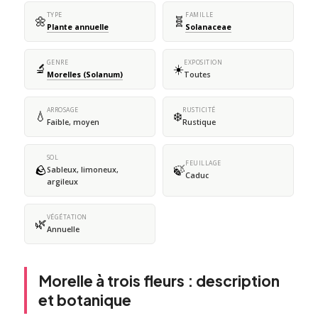
TYPE
FAMILLE
🌼
🧬
Plante annuelle
Solanaceae
GENRE
EXPOSITION
🔬
☀️
Morelles (Solanum)
Toutes
ARROSAGE
RUSTICITÉ
💧
❄️
Faible, moyen
Rustique
SOL
FEUILLAGE
🪨
🍃
Sableux, limoneux,
Caduc
argileux
VÉGÉTATION
🌿
Annuelle
Morelle à trois fleurs : description
et botanique