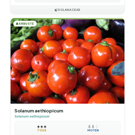
🍃
SOLANACEAE
🌲
ARBUSTE
Solanum aethiopicum
Solanum aethiopicum
☀️
☀️
☀️
💧
💧
💧
TOUS
MOYEN