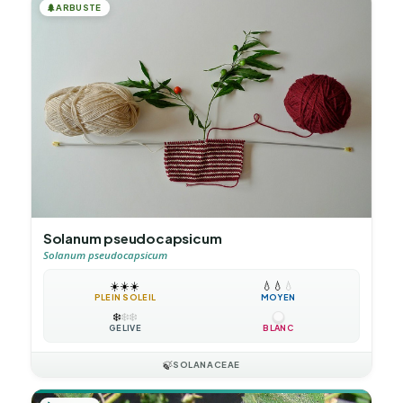
🌲
ARBUSTE
Solanum pseudocapsicum
Solanum pseudocapsicum
☀️
☀️
☀️
💧
💧
💧
PLEIN SOLEIL
MOYEN
❄️
❄️
❄️
GÉLIVE
BLANC
🍃
SOLANACEAE