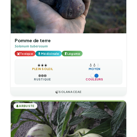
Pomme de terre
Solanum tuberosum
☠️
💊
🥬
Toxique
Médicinale
Légume
☀️
☀️
☀️
💧
💧
💧
PLEIN SOLEIL
MOYEN
❄️
❄️
❄️
RUSTIQUE
COULEURS
🍃
SOLANACEAE
🌲
ARBUSTE