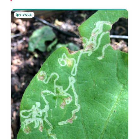
🪴
VIVACE