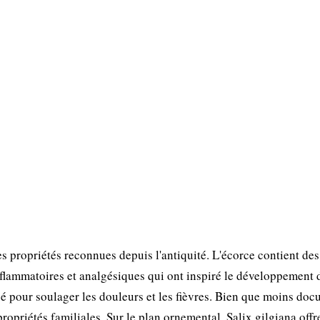
s propriétés reconnues depuis l'antiquité. L'écorce contient des
inflammatoires et analgésiques qui ont inspiré le développement 
lisé pour soulager les douleurs et les fièvres. Bien que moins do
ropriétés familiales. Sur le plan ornemental, Salix gilgiana offr