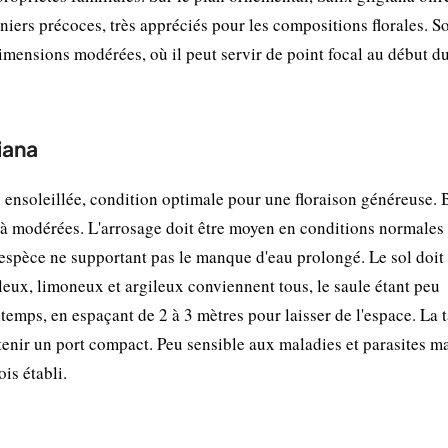
niers précoces, très appréciés pour les compositions florales. So
imensions modérées, où il peut servir de point focal au début d
iana
n ensoleillée, condition optimale pour une floraison généreuse. 
es à modérées. L'arrosage doit être moyen en conditions normales
l'espèce ne supportant pas le manque d'eau prolongé. Le sol doit 
leux, limoneux et argileux conviennent tous, le saule étant peu
emps, en espaçant de 2 à 3 mètres pour laisser de l'espace. La t
ntenir un port compact. Peu sensible aux maladies et parasites m
is établi.