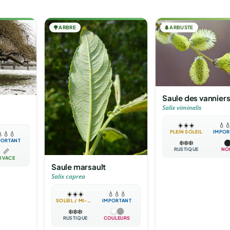
🌳
ARBRE
🌲
ARBUSTE
Saule des vannier
Salix viminalis
☀️
☀️
☀️
💧

PLEIN SOLEIL
IMPOR

💧
💧
PORTANT
❄️
❄️
❄️
RUSTIQUE
NO
📏
IVACE
Saule marsault
Salix caprea
☀️
☀️
☀️
💧
💧
💧
SOLEIL / MI-OMBRE
IMPORTANT
❄️
❄️
❄️
RUSTIQUE
COULEURS