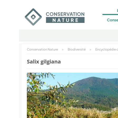
Conse
Conservation Nature
>
Biodiversité
>
Encyclopédie d
Salix gilgiana