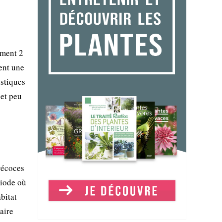
ement 2
tent une
istiques
 et peu
récoces
riode où
abitat
aire