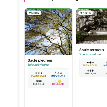
🌳
ARBRE
🌳
ARBRE
Saule tortueux
Salix matsudana
Saule pleureur
☀️
☀️
☀️

Salix babylonica
PLEIN SOLEIL
IM
❄️
❄️
❄️
☀️
☀️
☀️
💧
💧
💧
RUSTIQUE
V
PLEIN SOLEIL
IMPORTANT
❄️
❄️
❄️
RUSTIQUE
COULEURS