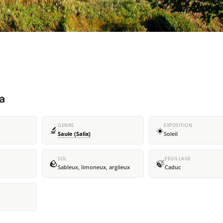
na
GENRE
EXPOSITION
🔬
☀️
Saule (Salix)
Soleil
SOL
FEUILLAGE
🪨
🍃
Sableux, limoneux, argileux
Caduc