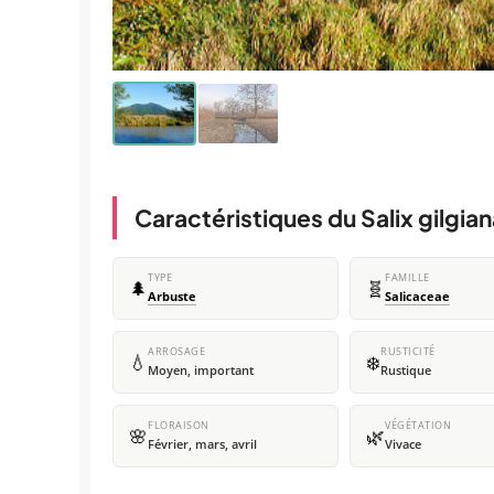
Caractéristiques du Salix gilgia
TYPE
FAMILLE
🌲
🧬
Arbuste
Salicaceae
ARROSAGE
RUSTICITÉ
💧
❄️
Moyen, important
Rustique
FLORAISON
VÉGÉTATION
🌸
🌿
Février, mars, avril
Vivace