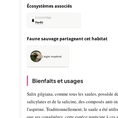
Écosystèmes associés
ÉCOSYSTÈME
🌲
Forêt
Faune sauvage partageant cet habitat
L’aigle impérial
Bienfaits et usages
Salix gilgiana, comme tous les saules, possède de
salicylates et de la salicine, des composés anti-
l'aspirine. Traditionnellement, le saule a été uti
que ses congénères, cette espèce participe à ces p