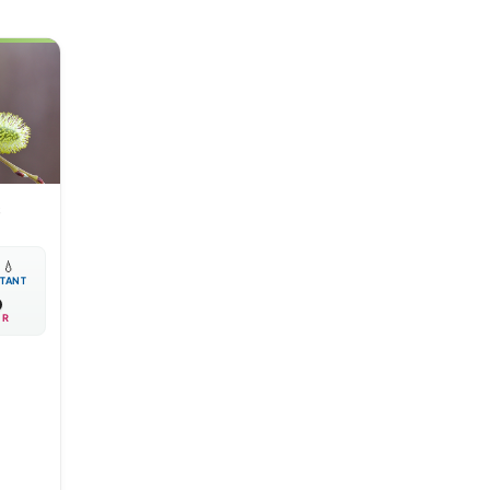
s

💧
TANT
IR