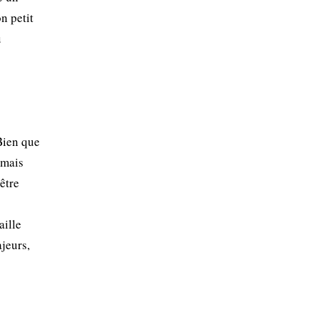
n petit
u
Bien que
 mais
être
aille
ajeurs,