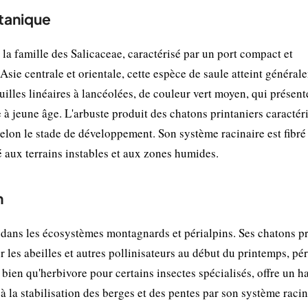
otanique
 la famille des Salicaceae, caractérisé par un port compact et
sie centrale et orientale, cette espèce de saule atteint général
euilles linéaires à lancéolées, de couleur vert moyen, qui présen
e à jeune âge. L'arbuste produit des chatons printaniers caractér
elon le stade de développement. Son système racinaire est fibré
é aux terrains instables et aux zones humides.
n
 dans les écosystèmes montagnards et périalpins. Ses chatons p
 les abeilles et autres pollinisateurs au début du printemps, pé
, bien qu'herbivore pour certains insectes spécialisés, offre un h
à la stabilisation des berges et des pentes par son système racin