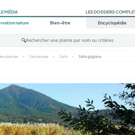
LE MÉDIA
LES DOSSIERS COMPLE
rvation nature
Bien-être
Encyclopédie
🔍
Rechercher une plante par nom ou critères
es plantes
>
Salicaceae
>
Salix
>
Salix gilgiana