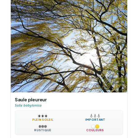
Saule pleureur
Salix babylonica
☀️
☀️
☀️
💧
💧
💧
PLEIN SOLEIL
IMPORTANT
❄️
❄️
❄️
RUSTIQUE
COULEURS