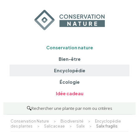
Conservation nature
Bien-être
Encyclopédie
Écologie
Idée cadeau
🔍
Rechercher une plante par nom ou critères
Conservation Nature
>
Biodiversité
>
Encyclopédie
des plantes
>
Salicaceae
>
Salix
>
Salix fragilis