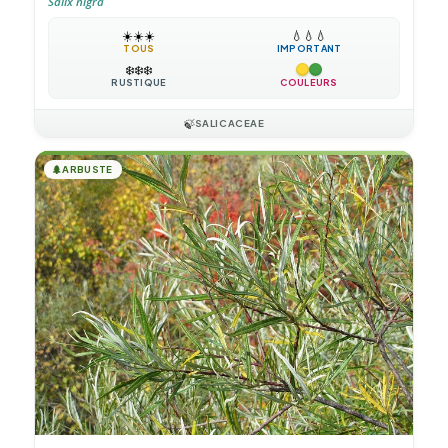
Salix nigra
☀️
☀️
☀️
💧
💧
💧
TOUS
IMPORTANT
❄️
❄️
❄️
RUSTIQUE
COULEURS
🍃
SALICACEAE
🌲
ARBUSTE