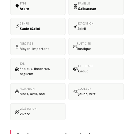
TYPE
FAMILLE
🌳
🧬
Arbre
Salicaceae
GENRE
EXPOSITION
🔬
☀️
Saule (Salix)
Soleil
ARROSAGE
RUSTICITÉ
💧
❄️
Moyen, important
Rustique
SOL
FEUILLAGE
🪨
🍃
Sableux, limoneux,
Caduc
argileux
FLORAISON
COULEUR
🌸
🎨
Mars, avril, mai
Jaune, vert
VÉGÉTATION
🌿
Vivace