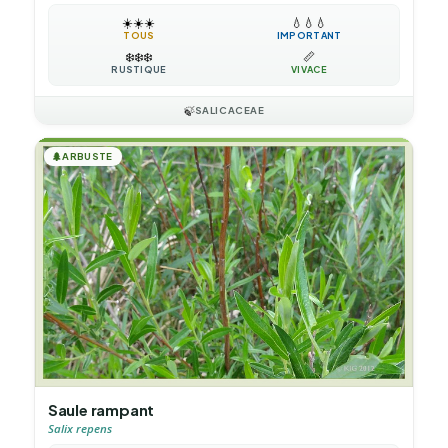
☀️
☀️
☀️
💧
💧
💧
TOUS
IMPORTANT
❄️
❄️
❄️
📏
RUSTIQUE
VIVACE
🍃
SALICACEAE
🌲
ARBUSTE
Saule rampant
Salix repens