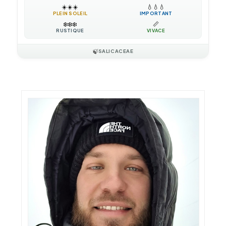
☀️
☀️
☀️
💧
💧
💧
PLEIN SOLEIL
IMPORTANT
❄️
❄️
❄️
📏
RUSTIQUE
VIVACE
🍃
SALICACEAE