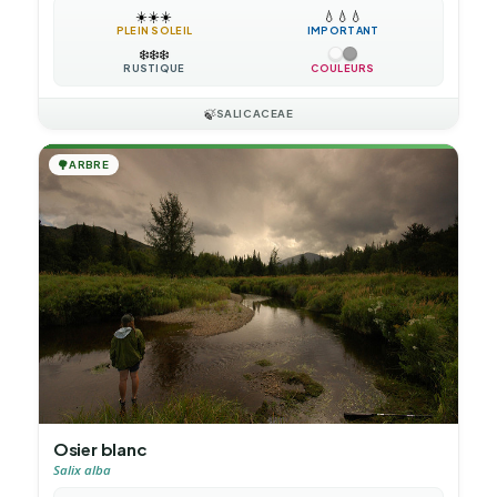
☀️
☀️
☀️
💧
💧
💧
PLEIN SOLEIL
IMPORTANT
❄️
❄️
❄️
RUSTIQUE
COULEURS
🍃
SALICACEAE
🌳
ARBRE
Osier blanc
Salix alba