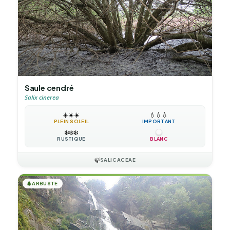
Saule cendré
Salix cinerea
☀️
☀️
☀️
💧
💧
💧
PLEIN SOLEIL
IMPORTANT
❄️
❄️
❄️
RUSTIQUE
BLANC
🍃
SALICACEAE
🌲
ARBUSTE