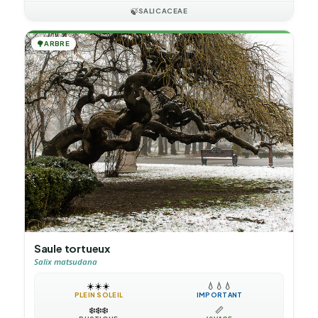
🍃
SALICACEAE
🌳
ARBRE
Saule tortueux
Salix matsudana
☀️
☀️
☀️
💧
💧
💧
PLEIN SOLEIL
IMPORTANT
❄️
❄️
❄️
📏