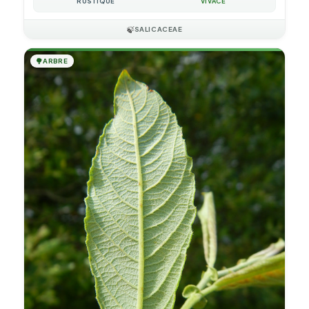
RUSTIQUE
VIVACE
🍃
SALICACEAE
🌳
ARBRE