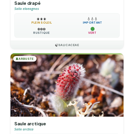
Saule drapé
Salix elaeagnos
☀️
☀️
☀️
💧
💧
💧
PLEIN SOLEIL
IMPORTANT
❄️
❄️
❄️
RUSTIQUE
VERT
🍃
SALICACEAE
🌲
ARBUSTE
Saule arctique
Salix arctica