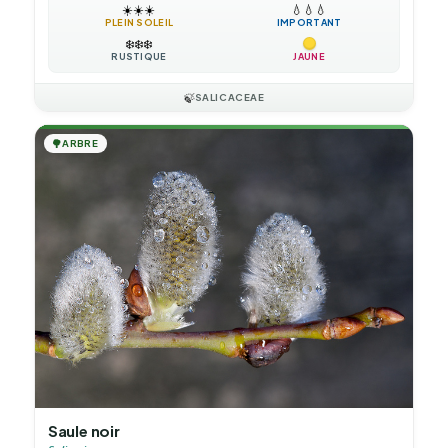
☀️
☀️
☀️
💧
💧
💧
PLEIN SOLEIL
IMPORTANT
❄️
❄️
❄️
RUSTIQUE
JAUNE
🍃
SALICACEAE
🌳
ARBRE
Saule noir