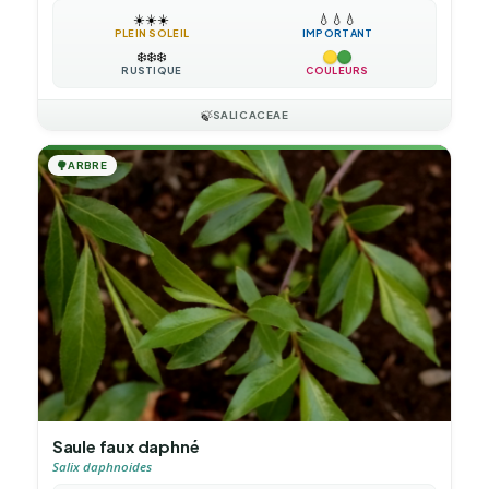
☀️
☀️
☀️
💧
💧
💧
PLEIN SOLEIL
IMPORTANT
❄️
❄️
❄️
RUSTIQUE
COULEURS
🍃
SALICACEAE
🌳
ARBRE
Saule faux daphné
Salix daphnoides