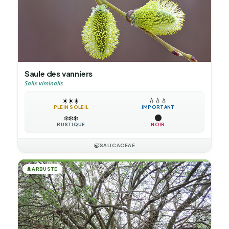
Saule des vanniers
Salix viminalis
☀️
☀️
☀️
💧
💧
💧
PLEIN SOLEIL
IMPORTANT
❄️
❄️
❄️
RUSTIQUE
NOIR
🍃
SALICACEAE
🌲
ARBUSTE