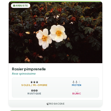
🌲
ARBUSTE
Rosier pimprenelle
Rosa spinosissima
☀️
☀️
☀️
💧
💧
💧
SOLEIL / MI-OMBRE
MOYEN
❄️
❄️
❄️
RUSTIQUE
BLANC
🍃
ROSACEAE