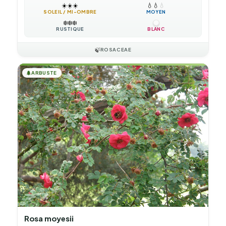
☀️
☀️
☀️
💧
💧
💧
SOLEIL / MI-OMBRE
MOYEN
❄️
❄️
❄️
RUSTIQUE
BLANC
🍃
ROSACEAE
🌲
ARBUSTE
Rosa moyesii