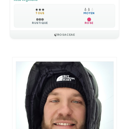
☀️
☀️
☀️
💧
💧
💧
TOUS
MOYEN
❄️
❄️
❄️
RUSTIQUE
ROSE
🍃
ROSACEAE