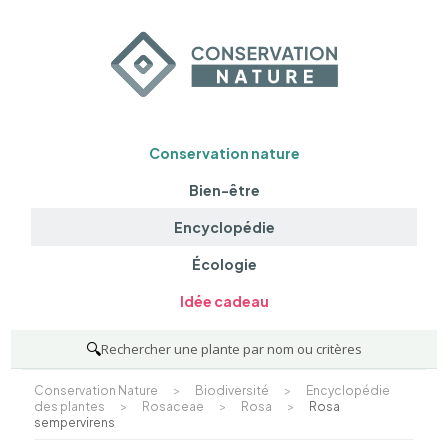
Conservation nature
Bien-être
Encyclopédie
Écologie
Idée cadeau
🔍
Rechercher une plante par nom ou critères
Conservation Nature
>
Biodiversité
>
Encyclopédie
des plantes
>
Rosaceae
>
Rosa
>
Rosa
sempervirens