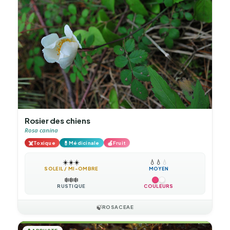
Rosier des chiens
Rosa canina
☠️
💊
🍎
Toxique
Médicinale
Fruit
☀️
☀️
☀️
💧
💧
💧
SOLEIL / MI-OMBRE
MOYEN
❄️
❄️
❄️
RUSTIQUE
COULEURS
🍃
ROSACEAE