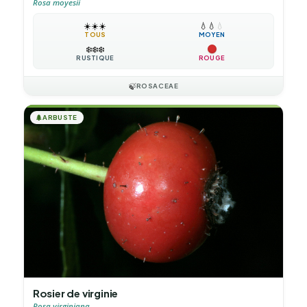
Rosa moyesii
☀️
☀️
☀️
💧
💧
💧
TOUS
MOYEN
❄️
❄️
❄️
RUSTIQUE
ROUGE
🍃
ROSACEAE
🌲
ARBUSTE
Rosier de virginie
Rosa virginiana