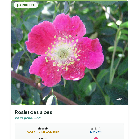
🌲
ARBUSTE
Rosier des alpes
Rosa pendulina
☀️
☀️
☀️
💧
💧
💧
SOLEIL / MI-OMBRE
MOYEN
❄️
❄️
❄️