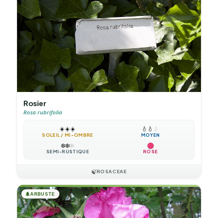
Rosier
Rosa rubrifolia
☀️
☀️
☀️
💧
💧
💧
SOLEIL / MI-OMBRE
MOYEN
❄️
❄️
❄️
SEMI-RUSTIQUE
ROSE
🍃
ROSACEAE
🌲
ARBUSTE