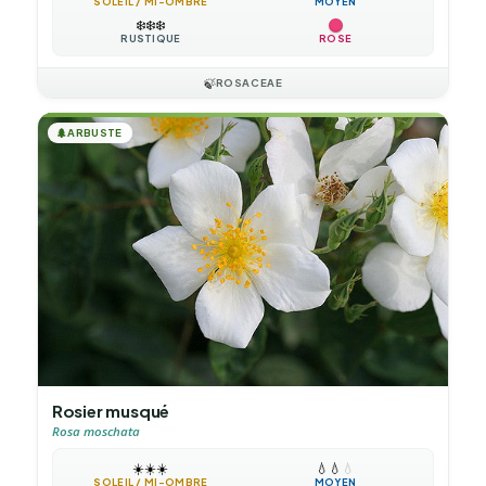
SOLEIL / MI-OMBRE
MOYEN
❄️
❄️
❄️
RUSTIQUE
ROSE
🍃
ROSACEAE
🌲
ARBUSTE
Rosier musqué
Rosa moschata
☀️
☀️
☀️
💧
💧
💧
SOLEIL / MI-OMBRE
MOYEN