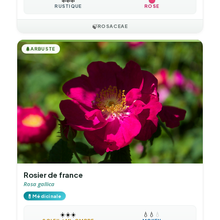
RUSTIQUE
ROSE
🍃
ROSACEAE
🌲
ARBUSTE
Rosier de france
Rosa gallica
💊
Médicinale
☀️
☀️
☀️
💧
💧
💧