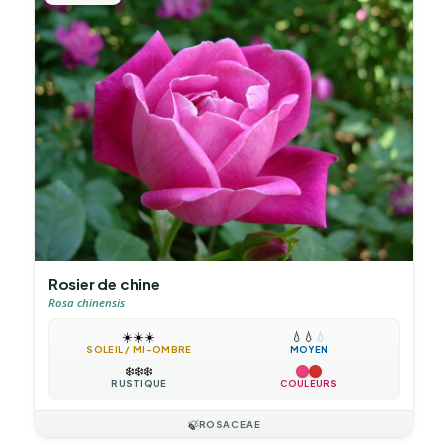
Rosier de chine
Rosa chinensis
☀️
☀️
☀️
💧
💧
💧
SOLEIL / MI-OMBRE
MOYEN
❄️
❄️
❄️
RUSTIQUE
COULEURS
🍃
ROSACEAE