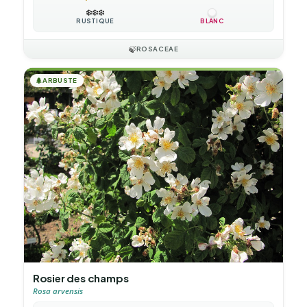
❄️
❄️
❄️
RUSTIQUE
BLANC
🍃
ROSACEAE
🌲
ARBUSTE
Rosier des champs
Rosa arvensis