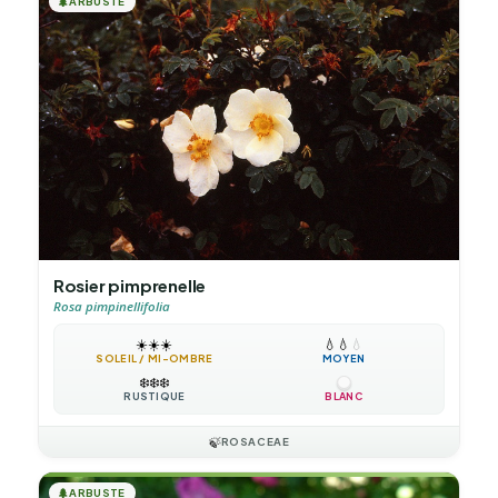
🌲
ARBUSTE
Rosier pimprenelle
Rosa pimpinellifolia
☀️
☀️
☀️
💧
💧
💧
SOLEIL / MI-OMBRE
MOYEN
❄️
❄️
❄️
RUSTIQUE
BLANC
🍃
ROSACEAE
🌲
ARBUSTE