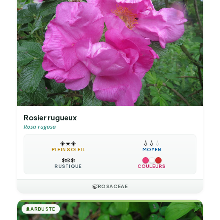
Rosier rugueux
Rosa rugosa
☀️
☀️
☀️
💧
💧
💧
PLEIN SOLEIL
MOYEN
❄️
❄️
❄️
RUSTIQUE
COULEURS
🍃
ROSACEAE
🌲
ARBUSTE