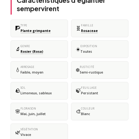
Caractéristiques d'églantier
sempervirent
TYPE
FAMILLE
🧗
🧬
Plante grimpante
Rosaceae
GENRE
EXPOSITION
🔬
☀️
Rosier (Rosa)
Toutes
ARROSAGE
RUSTICITÉ
💧
❄️
Faible, moyen
Semi-rustique
SOL
FEUILLAGE
🪨
🍃
Limoneux, sableux
Persistant
FLORAISON
COULEUR
🌸
🎨
Mai, juin, juillet
Blanc
VÉGÉTATION
🌿
Vivace