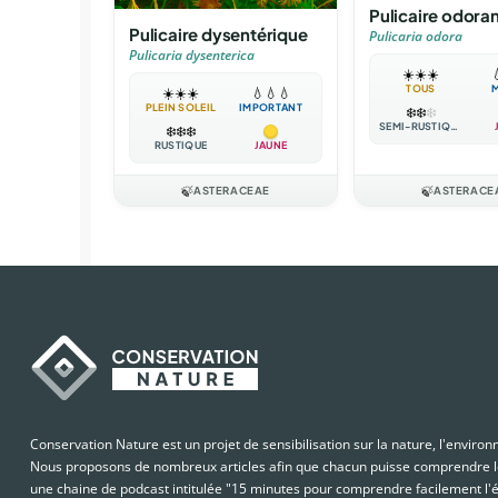
Pulicaire odora
Pulicaire dysentérique
Pulicaria odora
Pulicaria dysenterica
☀️
☀️
☀️

TOUS
☀️
☀️
☀️
💧
💧
💧
PLEIN SOLEIL
IMPORTANT
❄️
❄️
❄️
SEMI-RUSTIQUE
❄️
❄️
❄️
RUSTIQUE
JAUNE
🍃
ASTERACEAE
🍃
ASTERACE
Conservation Nature est un projet de sensibilisation sur la nature, l'enviro
Nous proposons de nombreux articles afin que chacun puisse comprendre le
une chaine de podcast intitulée "15 minutes pour comprendre facilement l'é