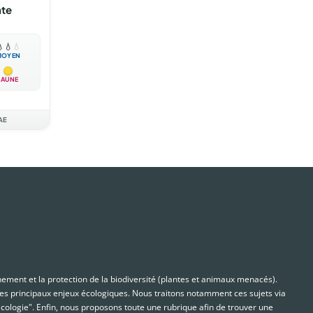
nte

💧
💧
MOYEN
JAUNE
AE
nnement et la protection de la biodiversité (plantes et animaux menacés).
s principaux enjeux écologiques. Nous traitons notamment ces sujets via
cologie". Enfin, nous proposons toute une rubrique afin de trouver une