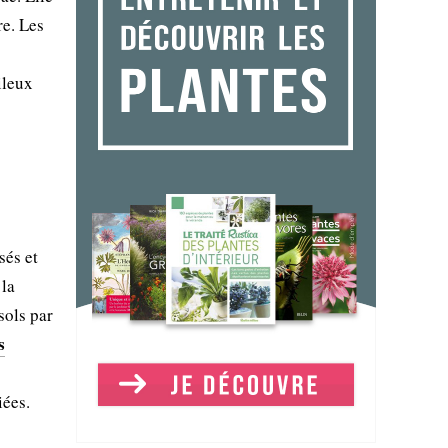
re. Les
ileux
sés et
 la
sols par
s
iées.