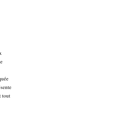
x
me
iquée
ésente
t tout