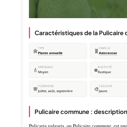
Caractéristiques de la Pulicair
TYPE
FAMILLE
🌼
🧬
Plante annuelle
Asteraceae
ARROSAGE
RUSTICITÉ
💧
❄️
Moyen
Rustique
FLORAISON
COULEUR
🌸
🎨
Juillet, août, septembre
Jaune
Pulicaire commune : description
Pulicaria vulgaris, ou Pulicaire commune, est une