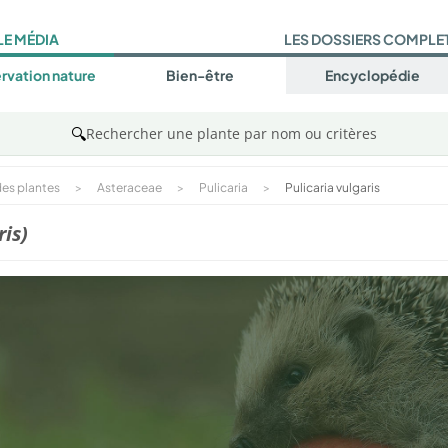
LE MÉDIA
LES DOSSIERS COMPLE
rvation nature
Bien-être
Encyclopédie
🔍
Rechercher une plante par nom ou critères
es plantes
>
Asteraceae
>
Pulicaria
>
Pulicaria vulgaris
ris)