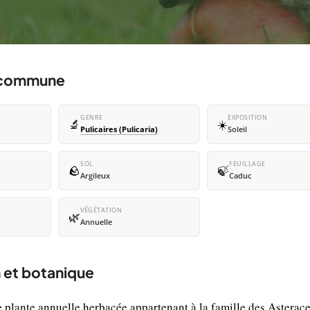
e commune
GENRE
EXPOSITION
🔬
☀️
Pulicaires (Pulicaria)
Soleil
SOL
FEUILLAGE
🪨
🍃
Argileux
Caduc
VÉGÉTATION
🌿
Annuelle
 et botanique
 plante annuelle herbacée appartenant à la famille des Asterace