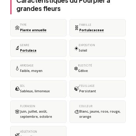
Caractéristiques du Pourpier à
grandes fleurs
TYPE
FAMILLE
🌼
🧬
Plante annuelle
Portulacaceae
GENRE
EXPOSITION
🔬
☀️
Portulaca
Soleil
ARROSAGE
RUSTICITÉ
💧
❄️
Faible, moyen
Gélive
SOL
FEUILLAGE
🪨
🍃
Sableux, limoneux
Persistant
FLORAISON
COULEUR
🌸
🎨
Juin, juillet, août,
Blanc, jaune, rose, rouge,
septembre, octobre
orange
VÉGÉTATION
🌿