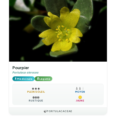
Pourpier
Portulaca oleracea
💊
🥬
Médicinale
Légume
☀️
☀️
☀️
💧
💧
💧
PLEIN SOLEIL
MOYEN
❄️
❄️
❄️
RUSTIQUE
JAUNE
🍃
PORTULACACEAE