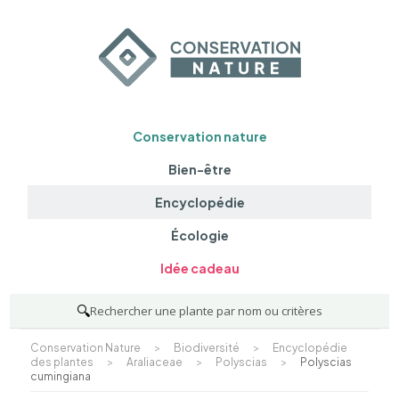
Conservation nature
Bien-être
Encyclopédie
Écologie
Idée cadeau
🔍
Rechercher une plante par nom ou critères
Conservation Nature
>
Biodiversité
>
Encyclopédie
des plantes
>
Araliaceae
>
Polyscias
>
Polyscias
cumingiana