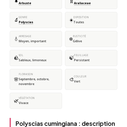
🌲
🧬
Arbuste
Araliaceae
GENRE
EXPOSITION
🔬
☀️
Polyscias
Toutes
ARROSAGE
RUSTICITÉ
💧
❄️
Moyen, important
Gélive
SOL
FEUILLAGE
🪨
🍃
Sableux, limoneux
Persistant
FLORAISON
COULEUR
🌸
🎨
Septembre, octobre,
Vert
novembre
VÉGÉTATION
🌿
Vivace
Polyscias cumingiana : description