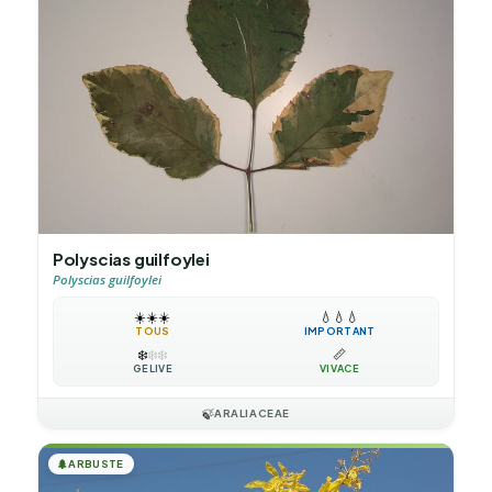
Polyscias guilfoylei
Polyscias guilfoylei
☀️
☀️
☀️
💧
💧
💧
TOUS
IMPORTANT
❄️
❄️
❄️
📏
GÉLIVE
VIVACE
🍃
ARALIACEAE
🌲
ARBUSTE