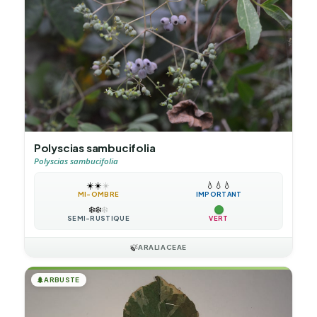
Polyscias sambucifolia
Polyscias sambucifolia
☀️
☀️
☀️
💧
💧
💧
MI-OMBRE
IMPORTANT
❄️
❄️
❄️
SEMI-RUSTIQUE
VERT
🍃
ARALIACEAE
🌲
ARBUSTE