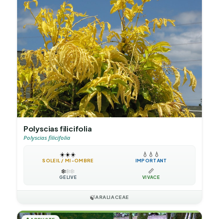
Polyscias filicifolia
Polyscias filicifolia
☀️
☀️
☀️
💧
💧
💧
SOLEIL / MI-OMBRE
IMPORTANT
❄️
❄️
❄️
📏
GÉLIVE
VIVACE
🍃
ARALIACEAE