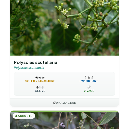
Polyscias scutellaria
Polyscias scutellaria
☀️
☀️
☀️
💧
💧
💧
SOLEIL / MI-OMBRE
IMPORTANT
❄️
❄️
❄️
📏
GÉLIVE
VIVACE
🍃
ARALIACEAE
🌲
ARBUSTE