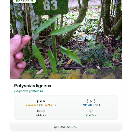
🌲
ARBUSTE
Polyscias ligneux
Polyscias fruticosa
☀️
☀️
☀️
💧
💧
💧
SOLEIL / MI-OMBRE
IMPORTANT
❄️
❄️
❄️
📏
GÉLIVE
VIVACE
🍃
ARALIACEAE