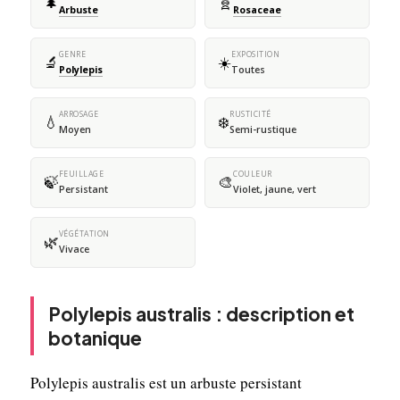
🌲
🧬
Arbuste
Rosaceae
GENRE
EXPOSITION
🔬
☀️
Polylepis
Toutes
ARROSAGE
RUSTICITÉ
💧
❄️
Moyen
Semi-rustique
FEUILLAGE
COULEUR
🍃
🎨
Persistant
Violet, jaune, vert
VÉGÉTATION
🌿
Vivace
Polylepis australis : description et
botanique
Polylepis australis est un arbuste persistant